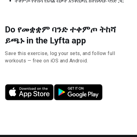
ተቀምጦ የትከሻ የአካል ብቃት እንቅስቃሴ ከተከላካይ ባንድ ጋር
Do የመቋቋም ባንድ ተቀምጦ ትከሻ
ይጫኑ in the Lyfta app
Save this exercise, log your sets, and follow full
workouts — free on iOS and Android.