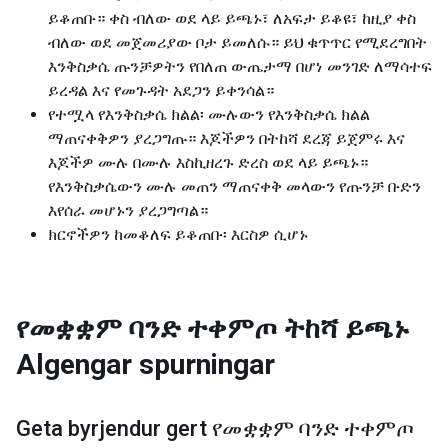
ይቆጠቡ። ቀስ ብለው ወደ ላይ ይጫኑ፣ ለአፍታ ይቆዩ፣ ከዚያ ቀስ
ብለው ወደ መጀመሪያው ቦታ ይመለሱ። ይህ ቁጥጥር የሚደረግበት
እንቅስቃሴ ጡንቻዎትን የበለጠ ውጤታማ በሆነ መንገድ ለማሳተፍ
ይረዳል እና የመጉዳት አደጋን ይቀንሳል።
የተሟላ የእንቅስቃሴ ክልል፡ ሙሉውን የእንቅስቃሴ ክልል
ማጠናቀቅዎን ያረጋግጡ። እጆችዎን በትከሻ ደረጃ ይጀምሩ እና
እጆችዎ ሙሉ በሙሉ እስኪዘረጉ ድረስ ወደ ላይ ይጫኑ።
የእንቅስቃሴውን ሙሉ መጠን ማጠናቀቅ መላውን የጡንቻ ቡድን
እየሰራ መሆኑን ያረጋግጣል።
ክርኖችዎን ከመቆለፍ ይቆጠቡ፡ እርስዎ ሲሆኑ
የመቋቋም ባንድ ተቀምጦ ትከሻ ይጫኑ
Algengar spurningar
Geta byrjendur gert
የመቋቋም ባንድ ተቀምጦ