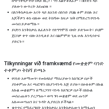
ከጭንቅላታችሁ በላይ ዘርጋ ፣ ግን አልተቆለፈም ፣ በቡድኑ ላይ
ያለውን ውጥረት እየጠበቁ ።
በእንቅስቃሴው አናት ላይ ለአንድ ሰከንድ ያህል ቆም ይበሉ እና
እጆችዎን ቀስ ብለው ወደ ትከሻው ከፍታ ዝቅ በማድረግ የባንዱ
መሳብ ይቃወማሉ።
ይህንን እንቅስቃሴ ለፈለጉት የድግግሞሽ ብዛት ይድገሙት፣ ይህም
ጀርባዎ ቀጥ ብሎ እንዲቆይ እና በልምምድ ጊዜ ሁሉ እንዲሳተፍ
ያድርጉ።
Tilkynningar við framkvæmd የመቋቋም ባንድ
ተቀምጦ ትከሻ ይጫኑ
የባንድ አቀማመጥ፡ የመከላከያ ማሰሪያውን ከእግርዎ በታች
ያስቀምጡ እና ጫፎቹን በእያንዳንዱ እጅ ይያዙ። በሁለቱም በኩል
እኩል መቋቋምን ለማረጋገጥ ባንዱ ከእግርዎ በታች በእኩል
መሰራጨቱን ያረጋግጡ። ወጣ ገባ መቋቋም ወደ ጡንቻ
አለመመጣጠን እና ጉዳት ሊያደርስ ይችላል።
ቁጥጥር የሚደረግበት እንቅስቃሴ፡ እንቅስቃሴውን ከማፋጠን