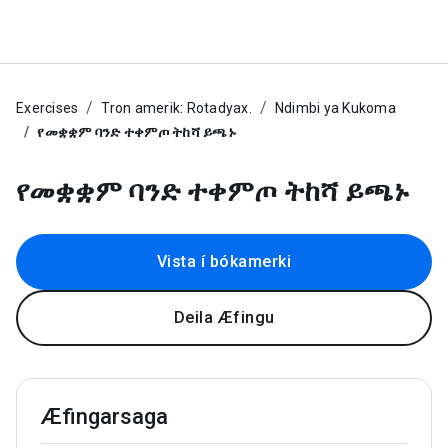
Exercises
Tron amerik: Rotadyax.
Ndimbi ya Kukoma
የመቋቋም ባንድ ተቀምጦ ትከሻ ይጫኑ
የመቋቋም ባንድ ተቀምጦ ትከሻ ይጫኑ
Vista í bókamerki
Deila Æfingu
Æfingarsaga