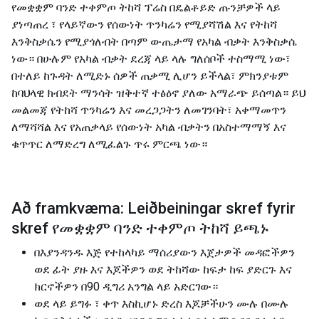
የመቋቋም ባንድ ተቀምጦ ትከሻ ፕሬስ በዴልቶይድ ጡንቻዎች ላይ
ያነጣጠረ ፣ የላይኛውን የሰውነት ጥንካሬን የሚያሻሽል እና የትከሻ
እንቅስቃሴን የሚያጎለብት በጣም ውጤታማ የአካል ብቃት እንቅስቃሴ
ነው። በሁሉም የአካል ብቃት ደረጃ ላይ ላሉ ግለሰቦች ተስማሚ ነው፣
በተለይ ከጉዳት ለሚድኑ ሰዎች ጠቃሚ ሊሆን ይችላል፣ ምክንያቱም
ከባህላዊ ክብደት ማንሳት ዝቅተኛ ተፅዕኖ ያለው አማራጭ ይሰጣል። ይህ
መልመጃ የትከሻ ጥንካሬን እና መረጋጋትን ለመገንባት፣ አቀማመጥን
ለማሻሻል እና የአጠቃላይ የሰውነት አካል ብቃትን በአስተማማኝ እና
ቁጥጥር ለማድረግ ለሚፈልጉ ጥሩ ምርጫ ነው።
Að framkvæma: Leiðbeiningar skref fyrir
skref የመቋቋም ባንድ ተቀምጦ ትከሻ ይጫኑ
በእያንዳንዱ እጅ የተከላካይ ማሰሪያውን እጀታዎች መዳፎችዎን
ወደ ፊት ያዙ እና እጆችዎን ወደ ትከሻው ከፍታ ከፍ ያድርጉ እና
ክርኖችዎን በ90 ዲግሪ አንግል ላይ አድርገው።
ወደ ላይ ይግፉ ፣ ቀጥ እስኪሆኑ ድረስ እጆቻችሁን ሙሉ በሙሉ