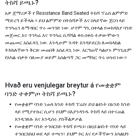
ትከሻ ይጫኑ
?
አዎ ጀማሪዎች የ Resistance Band Seated ትከሻ ፕሬስ ልምምድ
ማድረግ ይችላሉ። ይህ ልምምድ በትከሻዎች እና በላይኛው ጀርባ ላይ
ጥንካሬን ለማዳበር ጥሩ መንገድ ነው. ሆኖም ግን, በቀላል የመከላከያ ባንድ
መጀመር እና ጥንካሬ እና ጥንካሬ ሲሻሻል ቀስ በቀስ ተቃውሞውን
መጨመር አስፈላጊ ነው. እንዲሁም ጉዳት እንዳይደርስ ለመከላከል
ትክክለኛውን ቅርጽ መጠበቅ አስፈላጊ ነው. እርግጠኛ ካልሆኑ ምንጊዜም
የአካል ብቃት ባለሙያ ወይም አሰልጣኝ ጋር መማከር ጥሩ ሀሳብ ነው።
Hvað eru venjulegar breytur á
የመቋቋም
ባንድ ተቀምጦ ትከሻ ይጫኑ
?
የመቋቋም ባንድ ነጠላ ክንድ ትከሻ ፕሬስ፡ ይህ ልዩነት በአንድ ክንድ
ላይ የሚያተኩር ሲሆን ይህም በእያንዳንዱ ትከሻ ላይ በተናጠል
እንዲገለሉ እና እንዲሰሩ ያስችልዎታል.
የመቋቋም ባንድ ተንበርክኮ ትከሻ ይጫኑ፡ በዚህ ልዩነት ባንድ ላይ
ተንበርክከህ ወደ ላይ ተጫን፣ ይህም ኮር እና የታችኛውን አካልህን