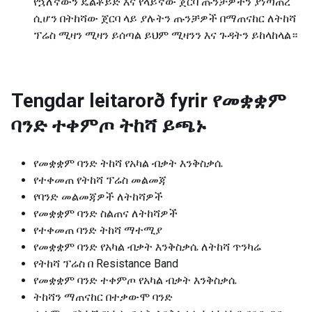
የኋለኛውን ዴልቶይድ እና የላይኛው ጀርባ ጡንቻዎችን ያነጣጠረ
ሲሆን በትከሻው ጀርባ ላይ ያሉትን ጡንቻዎች በማጠናከር ለትከሻ
ፕሬስ ሚዛን ሚዛን ይሰጣል ይህም ሚዛንን እና ጉዳትን ይከላከላል።
Tengdar leitarorð fyrir
የመቋቋም
ባንድ ተቀምጦ ትከሻ ይጫኑ
የመቋቋም ባንድ ትከሻ የአካል ብቃት እንቅስቃሴ
የተቀመጠ የትከሻ ፕሬስ መልመጃ
የባንድ መልመጃዎች ለትከሻዎች
የመቋቋም ባንድ ስልጠና ለትከሻዎች
የተቀመጠ ባንድ ትከሻ ማተሚያ
የመቋቋም ባንድ የአካል ብቃት እንቅስቃሴ ለትከሻ ጥንካሬ
የትከሻ ፕሬስ በ Resistance Band
የመቋቋም ባንድ ተቀምጦ የአካል ብቃት እንቅስቃሴ
ትከሻን ማጠናከር በተቃውሞ ባንድ