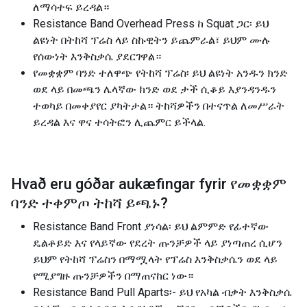
ለማሳተፍ ይረዳል።
Resistance Band Overhead Press ከ Squat ጋር፡ ይህ
ልዩነት በትከሻ ፕሬስ ላይ ስኩዊትን ይጨምራል፣ ይህም ሙሉ
የሰውነት እንቅስቃሴ ያደርገዋል።
የመቋቋም ባንድ ተለዋጭ የትከሻ ፕሬስ፡ ይህ ልዩነት አንዱን ክንድ
ወደ ላይ በመጫን ሌላኛው ክንድ ወደ ታች ሲቆይ እያንዳንዱን
ተወካይ በመቀያየር ያካትታል። ትከሻዎችን በተናጥል ለመሥራት
ይረዳል እና ዋና ተሳትፎን ሊጨምር ይችላል.
Hvað eru góðar aukæfingar fyrir
የመቋቋም
ባንድ ተቀምጦ ትከሻ ይጫኑ
?
Resistance Band Front ያነሳል፡ ይህ ልምምድ የፊተኛው
ዴልቶይድ እና የላይኛው የደረት ጡንቻዎች ላይ ያነጣጠረ ሲሆን
ይህም የትከሻ ፕሬስን በማሟላት የፕሬስ እንቅስቃሴን ወደ ላይ
የሚያግዙ ጡንቻዎችን በማጠናከር ነው።
Resistance Band Pull Aparts፡- ይህ የአካል ብቃት እንቅስቃሴ