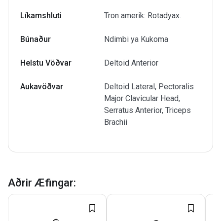
Líkamshluti
Tron amerik: Rotadyax.
Búnaður
Ndimbi ya Kukoma
Helstu Vöðvar
Deltoid Anterior
Aukavöðvar
Deltoid Lateral, Pectoralis
Major Clavicular Head,
Serratus Anterior, Triceps
Brachii
Aðrir Æfingar
: