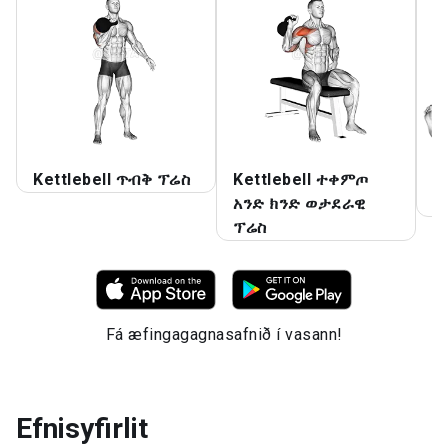
Kettlebell ጥብቅ ፕሬስ
Kettlebell ተቀምጦ
K
አንድ ክንድ ወታደራዊ
ፕ
ፕሬስ
Fá æfingagagnasafnið í vasann!
Efnisyfirlit