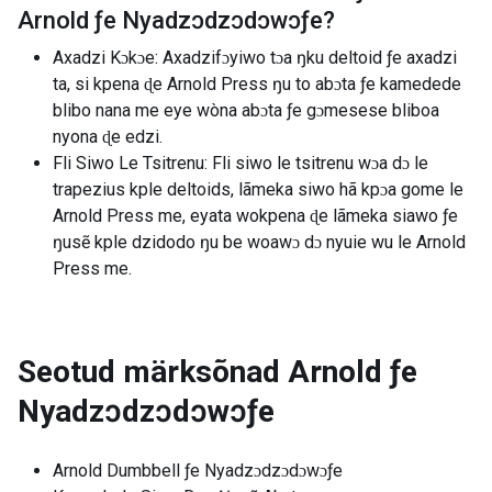
Arnold ƒe Nyadzɔdzɔdɔwɔƒe
?
Axadzi Kɔkɔe: Axadzifɔyiwo tɔa ŋku deltoid ƒe axadzi
ta, si kpena ɖe Arnold Press ŋu to abɔta ƒe kamedede
blibo nana me eye wòna abɔta ƒe gɔmesese bliboa
nyona ɖe edzi.
Fli Siwo Le Tsitrenu: Fli siwo le tsitrenu wɔa dɔ le
trapezius kple deltoids, lãmeka siwo hã kpɔa gome le
Arnold Press me, eyata wokpena ɖe lãmeka siawo ƒe
ŋusẽ kple dzidodo ŋu be woawɔ dɔ nyuie wu le Arnold
Press me.
Seotud märksõnad
Arnold ƒe
Nyadzɔdzɔdɔwɔƒe
Arnold Dumbbell ƒe Nyadzɔdzɔdɔwɔƒe