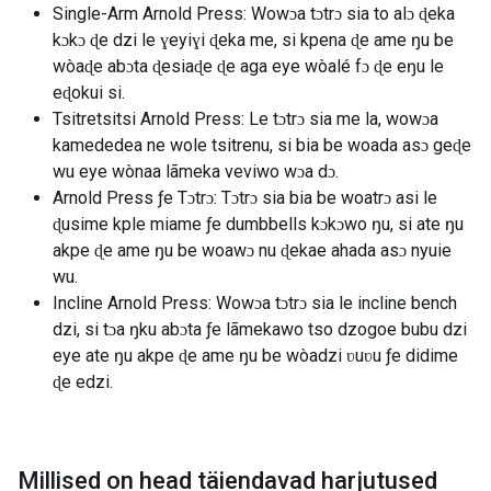
Single-Arm Arnold Press: Wowɔa tɔtrɔ sia to alɔ ɖeka
kɔkɔ ɖe dzi le ɣeyiɣi ɖeka me, si kpena ɖe ame ŋu be
wòaɖe abɔta ɖesiaɖe ɖe aga eye wòalé fɔ ɖe eŋu le
eɖokui si.
Tsitretsitsi Arnold Press: Le tɔtrɔ sia me la, wowɔa
kamededea ne wole tsitrenu, si bia be woada asɔ geɖe
wu eye wònaa lãmeka veviwo wɔa dɔ.
Arnold Press ƒe Tɔtrɔ: Tɔtrɔ sia bia be woatrɔ asi le
ɖusime kple miame ƒe dumbbells kɔkɔwo ŋu, si ate ŋu
akpe ɖe ame ŋu be woawɔ nu ɖekae ahada asɔ nyuie
wu.
Incline Arnold Press: Wowɔa tɔtrɔ sia le incline bench
dzi, si tɔa ŋku abɔta ƒe lãmekawo tso dzogoe bubu dzi
eye ate ŋu akpe ɖe ame ŋu be wòadzi ʋuʋu ƒe didime
ɖe edzi.
Millised on head täiendavad harjutused