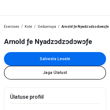
Exercises
Kote
Geduenuya
Arnold ƒe Nyadzɔdzɔdɔwɔƒe
Arnold ƒe Nyadzɔdzɔdɔwɔƒe
Salvesta Lesele
Jaga Ülatust
Ülatuse profiil