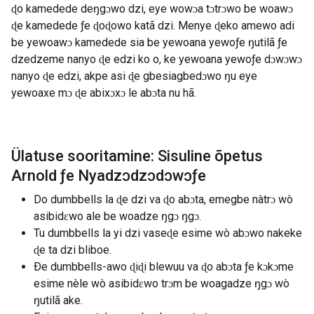
ɖo kamedede deŋgɔwo dzi, eye wowɔa tɔtrɔwo be woawɔ
ɖe kamedede ƒe ɖoɖowo katã dzi. Menye ɖeko amewo adi
be yewoawɔ kamedede sia be yewoana yewoƒe ŋutilã ƒe
dzedzeme nanyo ɖe edzi ko o, ke yewoana yewoƒe dɔwɔwɔ
nanyo ɖe edzi, akpe asi ɖe gbesiagbedɔwo ŋu eye
yewoaxe mɔ ɖe abixɔxɔ le abɔta nu hã.
Ülatuse sooritamine: Sisuline õpetus
Arnold ƒe Nyadzɔdzɔdɔwɔƒe
Do dumbbells la ɖe dzi va ɖo abɔta, emegbe nàtrɔ wò
asibidɛwo ale be woadze ŋgɔ ŋgɔ.
Tu dumbbells la yi dzi vaseɖe esime wò abɔwo nakeke
ɖe ta dzi bliboe.
Ðe dumbbells-awo ɖiɖi blewuu va ɖo abɔta ƒe kɔkɔme
esime nèle wò asibidɛwo trɔm be woagadze ŋgɔ wò
ŋutilã ake.