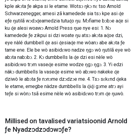
kple akɔta ƒe akpa si le etame. Wotsɔ ŋkɔ nɛ tso Arnold
Schwarzenegger, amesi zã kamedede sia tsɔ kpe asi ɖe
eƒe ŋutilã wɔdɔɖeamedzia tutuɖo ŋu. Mɔfiame bɔbɔe aɖe si
ku ɖe alesi woawɔ Arnold Press ŋue nye esi: 1. Nɔ
kamedede ƒe zikpui si dzi woate ŋu atsɔ akɔta aɖoe dzi,
eye nàlé dumbbell ɖe asi ɖesiaɖe me wòanɔ abe akɔta ƒe
tame ene. Ele be wò asibidɛwo nadze ŋgɔ wò ŋutilã eye wò
abɔta nabɔbɔ. 2. Kɔ dumbbells la ɖe dzi esi nèle wò
asibidɛwo trɔm vaseɖe esime wodze ŋgɔ ŋgɔ. 3. Yi edzi
nàkɔ dumbbells la vaseɖe esime wò abɔwo nakeke ɖe
dziwò le abɔta ƒe nɔnɔme dzɔdzɔe me. 4. Tsɔ sɛkɛnd ɖeka
le etame, emegbe nàdze dumbbells la ɖiɖi gɔme atrɔ ayi
teƒe si wònɔ tsã esime nèle wò asibidɛwo trɔm ɖe ŋuwò.
Millised on tavalised variatsioonid
Arnold
ƒe Nyadzɔdzɔdɔwɔƒe
?