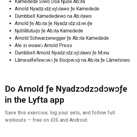
Kamedede Siwo Doa Ŋusẽ Abɔta
Arnold Nyadzɔdzɔŋlɔlawo ƒe Kamedede
Dumbbell Kamededewo na Abɔtawo
Arnold ƒe Abɔta ƒe Nyadzɔdzɔdɔwɔƒe
Ŋutilãtutuɖo ƒe Abɔta Kamedede
Arnold Schwarzenegger ƒe Abɔta Kamedede
Ale si woawɔ Arnold Press
Dumbbell Arnold Nyadzɔdzɔŋlɔlawo ƒe Mɔnu
Lãmesẽfefewɔwɔ ƒe Ðoɖowɔɖi na Abɔta ƒe Lãmetsiwo
Do Arnold ƒe Nyadzɔdzɔdɔwɔƒe
in the Lyfta app
Save this exercise, log your sets, and follow full
workouts — free on iOS and Android.