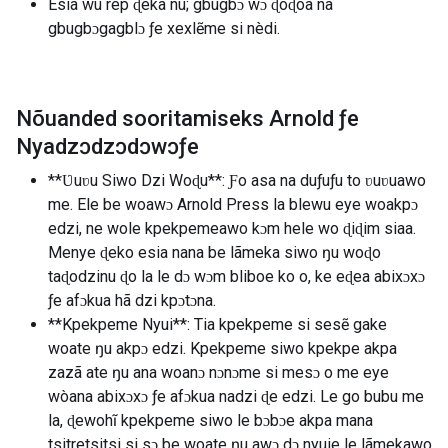
Esia wu rep ɖeka nu; gbugbɔ wɔ ɖoɖoa na
gbugbɔgagblɔ ƒe xexlẽme si nèdi.
Nõuanded sooritamiseks Arnold ƒe
Nyadzɔdzɔdɔwɔƒe
**Ʋuʋu Siwo Dzi Woɖu**: Ƒo asa na duƒuƒu to ʋuʋuawo
me. Ele be woawɔ Arnold Press la blewu eye woakpɔ
edzi, ne wole kpekpemeawo kɔm hele wo ɖiɖim siaa.
Menye ɖeko esia nana be lãmeka siwo ŋu woɖo
taɖodzinu ɖo la le dɔ wɔm bliboe ko o, ke eɖea abixɔxɔ
ƒe afɔkua hã dzi kpɔtɔna.
**Kpekpeme Nyui**: Tia kpekpeme si sesẽ gake
woate ŋu akpɔ edzi. Kpekpeme siwo kpekpe akpa
zazã ate ŋu ana woanɔ nɔnɔme si mesɔ o me eye
wòana abixɔxɔ ƒe afɔkua nadzi ɖe edzi. Le go bubu me
la, ɖewohĩ kpekpeme siwo le bɔbɔe akpa mana
tsitretsitsi si sɔ be woate ŋu awɔ dɔ nyuie le lãmekawo