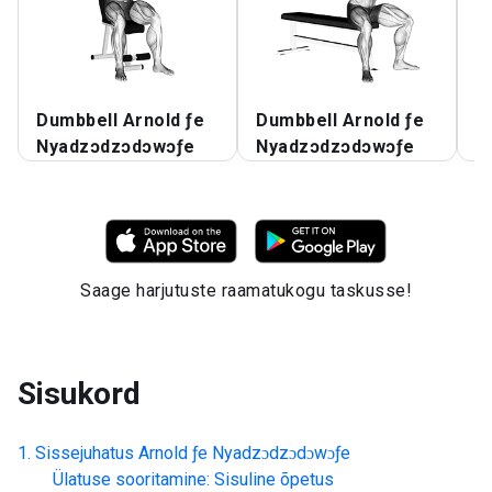
Dumbbell Arnold ƒe
Dumbbell Arnold ƒe
D
Nyadzɔdzɔdɔwɔƒe
Nyadzɔdzɔdɔwɔƒe
A
Saage harjutuste raamatukogu taskusse!
Sisukord
Sissejuhatus
Arnold ƒe Nyadzɔdzɔdɔwɔƒe
Ülatuse sooritamine: Sisuline õpetus