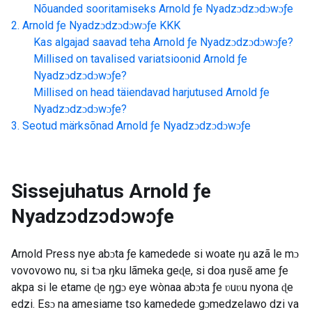
Nõuanded sooritamiseks
Arnold ƒe Nyadzɔdzɔdɔwɔƒe
Arnold ƒe Nyadzɔdzɔdɔwɔƒe
KKK
Kas algajad saavad teha
Arnold ƒe Nyadzɔdzɔdɔwɔƒe
?
Millised on tavalised variatsioonid
Arnold ƒe
Nyadzɔdzɔdɔwɔƒe
?
Millised on head täiendavad harjutused
Arnold ƒe
Nyadzɔdzɔdɔwɔƒe
?
Seotud märksõnad
Arnold ƒe Nyadzɔdzɔdɔwɔƒe
Sissejuhatus
Arnold ƒe
Nyadzɔdzɔdɔwɔƒe
Arnold Press nye abɔta ƒe kamedede si woate ŋu azã le mɔ
vovovowo nu, si tɔa ŋku lãmeka geɖe, si doa ŋusẽ ame ƒe
akpa si le etame ɖe ŋgɔ eye wònaa abɔta ƒe ʋuʋu nyona ɖe
edzi. Esɔ na amesiame tso kamedede gɔmedzelawo dzi va