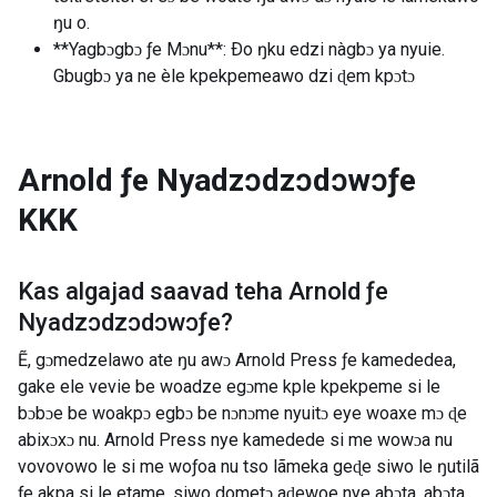
ŋu o.
**Yagbɔgbɔ ƒe Mɔnu**: Ðo ŋku edzi nàgbɔ ya nyuie.
Gbugbɔ ya ne èle kpekpemeawo dzi ɖem kpɔtɔ
Arnold ƒe Nyadzɔdzɔdɔwɔƒe
KKK
Kas algajad saavad teha
Arnold ƒe
Nyadzɔdzɔdɔwɔƒe
?
Ẽ, gɔmedzelawo ate ŋu awɔ Arnold Press ƒe kamededea,
gake ele vevie be woadze egɔme kple kpekpeme si le
bɔbɔe be woakpɔ egbɔ be nɔnɔme nyuitɔ eye woaxe mɔ ɖe
abixɔxɔ nu. Arnold Press nye kamedede si me wowɔa nu
vovovowo le si me woƒoa nu tso lãmeka geɖe siwo le ŋutilã
ƒe akpa si le etame, siwo dometɔ aɖewoe nye abɔta, abɔta,