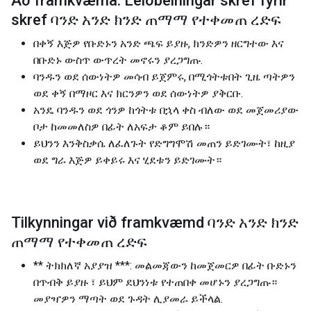
Að framkvæma: Leiðbeiningar skref fyrir
skref ባንድ አንድ ክንድ ጠማማ የተቀመጠ ረድፍ
በቀኝ እጅዎ የቡድኑን አንድ ጫፍ ይያዙ, ክንድዎን ዘርግተው እና
በቡድኑ ውስጥ ውጥረት መኖሩን ያረጋግጡ.
ባንዱን ወደ ሰውነትዎ መሳብ ይጀምሩ, በሚጎትቱበት ጊዜ ጣትዎን
ወደ ቀኝ በማዞር እና ክርንዎን ወደ ሰውነትዎ ያቅርቡ.
አንዴ ባንዱን ወደ ጎንዎ ከጎትቱ በኋላ ቀስ ብለው ወደ መጀመሪያው
ቦታ ከመመለስዎ በፊት ለአፍታ ቆም ይበሉ።
ይህንን እንቅስቃሴ ለፈለጉት የድግግሞሽ መጠን ይድገሙት፣ ከዚያ
ወደ ግራ እጅዎ ይቀይሩ እና ሂደቱን ይድገሙት።
Tilkynningar við framkvæmd ባንድ አንድ ክንድ
ጠማማ የተቀመጠ ረድፍ
** ትክክለኛ አያያዝ ***: መልመጃውን ከመጀመርዎ በፊት ቡድኑን
በጥብቅ ይያዙ ፣ ይህም ደህንነቱ የተጠበቀ መሆኑን ያረጋግጡ።
መያዣዎን ማጣት ወደ ጉዳት ሊያመራ ይችላል.