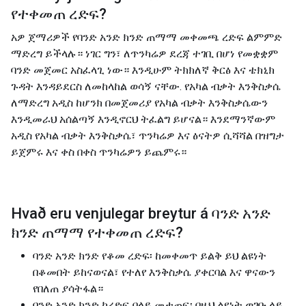
የተቀመጠ ረድፍ
?
አዎ ጀማሪዎች የባንድ አንድ ክንድ ጠማማ መቀመጫ ረድፍ ልምምድ
ማድረግ ይችላሉ። ነገር ግን፣ ለጥንካሬዎ ደረጃ ተገቢ በሆነ የመቋቋም
ባንድ መጀመር አስፈላጊ ነው። እንዲሁም ትክክለኛ ቅርፅ እና ቴክኒክ
ጉዳት እንዳይደርስ ለመከላከል ወሳኝ ናቸው. የአካል ብቃት እንቅስቃሴ
ለማድረግ አዲስ ከሆንክ በመጀመሪያ የአካል ብቃት እንቅስቃሴውን
እንዲመራህ አሰልጣኝ እንዲኖርህ ትፈልግ ይሆናል። እንደማንኛውም
አዲስ የአካል ብቃት እንቅስቃሴ፣ ጥንካሬዎ እና ፅናትዎ ሲሻሻል በዝግታ
ይጀምሩ እና ቀስ በቀስ ጥንካሬዎን ይጨምሩ።
Hvað eru venjulegar breytur á
ባንድ አንድ
ክንድ ጠማማ የተቀመጠ ረድፍ
?
ባንድ አንድ ክንድ የቆመ ረድፍ፡ ከመቀመጥ ይልቅ ይህ ልዩነት
በቆመበት ይከናወናል፣ የተለየ እንቅስቃሴ ያቀርባል እና ዋናውን
የበለጠ ያሳትፋል።
ባንድ አንድ ክንድ ከረድፍ በላይ መታጠፍ፡ በዚህ ልዩነት ወገቡ ላይ