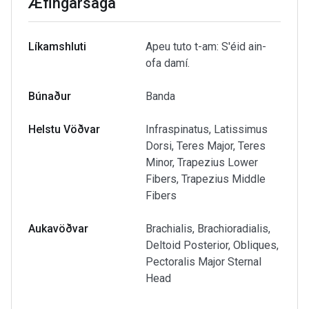
Æfingarsaga
Líkamshluti
Apeu tuto t-am: S'éid ain-
ofa damí.
Búnaður
Banda
Helstu Vöðvar
Infraspinatus, Latissimus
Dorsi, Teres Major, Teres
Minor, Trapezius Lower
Fibers, Trapezius Middle
Fibers
Aukavöðvar
Brachialis, Brachioradialis,
Deltoid Posterior, Obliques,
Pectoralis Major Sternal
Head