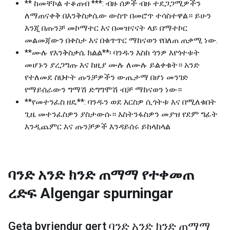
** ከመቸኮል ተቆጠብ ***: ብዙ ሰዎች ብዙ ተደጋጋሚዎችን
ለማጠናቀቅ በእንቅስቃሴው ውስጥ በመሮጥ ተሳስተዋል። ይሁን
እንጂ በጡንቻ መኮማተር እና በመዝናናት ላይ በማተኮር
መልመጃውን በቀስታ እና በቁጥጥር ማከናወን የበለጠ ጠቃሚ ነው.
**ሙሉ የእንቅስቃሴ ክልል**፡ ባንዱን እስከ ጎንዎ እየጎተቱት
መሆኑን ያረጋግጡ እና ከዚያ ሙሉ ለሙሉ ይልቀቁት። አንድ
የተለመደ ስህተት ጡንቻዎችን ውጤታማ በሆነ መንገድ
የማይሰራውን ግማሽ ድግግሞሽ ብቻ ማከናወን ነው።
**የመተንፈስ ዘዴ**: ባንዱን ወደ እርስዎ ሲጎትቱ እና በሚለቁበት
ጊዜ መተንፈስዎን ያስታውሱ። እስትንፋስዎን መያዝ የደም ግፊት
እንዲጨምር እና ጡንቻዎች እንዳይሰሩ ይከላከላል
ባንድ አንድ ክንድ ጠማማ የተቀመጠ
ረድፍ
Algengar spurningar
Geta byrjendur gert
ባንድ አንድ ክንድ ጠማማ