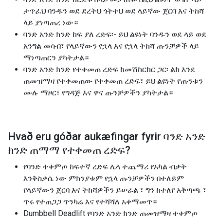
ታጥፈህ ባንዱን ወደ ደረትህ ጎትተህ ወደ ላይኛው ጀርባ እና ትከሻ
ላይ ያነጣጠረ ነው።
ባንድ አንድ ክንድ ከፍ ያለ ረድፍ፡- ይህ ልዩነት ባንዱን ወደ ላይ ወደ
አንግል መሳብ፣ የላይኛውን የኋላ እና የኋላ ትከሻ ጡንቻዎች ላይ
ማነጣጠርን ያካትታል።
ባንድ አንድ ክንድ የተቀመጠ ረድፍ ከመሽከርከር ጋር፡ ልክ እንደ
ጠመዝማዛ የተቀመጠው የተቀመጠ ረድፍ፣ ይህ ልዩነት የጡንቱን
ሙሉ ማዞር፣ የግዳጅ እና ዋና ጡንቻዎችን ያካትታል።
Hvað eru góðar aukæfingar fyrir
ባንድ አንድ
ክንድ ጠማማ የተቀመጠ ረድፍ
?
የባንድ ተቀምጦ ከፍተኛ ረድፍ ሌላ ተጨማሪ የአካል ብቃት
እንቅስቃሴ ነው ምክንያቱም የኋላ ጡንቻዎችን በተለይም
የላይኛውን ጀርባ እና ትከሻዎችን ይሠራል ፣ ግን ከተለየ አቅጣጫ ፣
ጥሩ የተጠጋጋ ጥንካሬ እና የተሻሻለ አቀማመጥ።
Dumbbell Deadlift የባንድ አንድ ክንድ ጠመዝማዛ ተቀምጦ