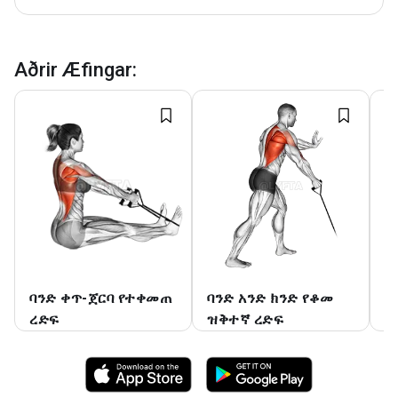
Aðrir Æfingar
:
ባንድ ቀጥ-ጀርባ የተቀመጠ
ባንድ አንድ ክንድ የቆመ
ባ
ረድፍ
ዝቅተኛ ረድፍ
ረ