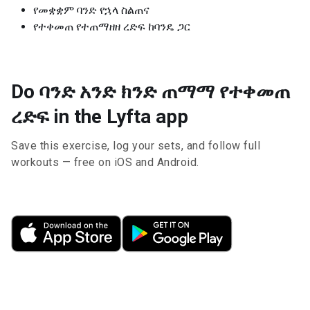
የመቋቋም ባንድ የኋላ ስልጠና
የተቀመጠ የተጠማዘዘ ረድፍ ከባንዴ ጋር
Do ባንድ አንድ ክንድ ጠማማ የተቀመጠ
ረድፍ in the Lyfta app
Save this exercise, log your sets, and follow full
workouts — free on iOS and Android.