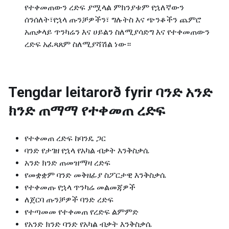
የተቀመጠውን ረድፍ ያሟላል ምክንያቱም የኋለኛውን
ሰንሰለት፣የኋላ ጡንቻዎችን፣ ግሉትስ እና ጭንቆችን ጨምሮ
አጠቃላይ ጥንካሬን እና ሀይልን ስለሚያሳድግ እና የተቀመጠውን
ረድፍ አፈጻጸም ስለሚያሻሽል ነው።
Tengdar leitarorð fyrir
ባንድ አንድ
ክንድ ጠማማ የተቀመጠ ረድፍ
የተቀመጠ ረድፍ ከባንዴ ጋር
ባንድ የታገዘ የኋላ የአካል ብቃት እንቅስቃሴ
አንድ ክንድ ጠመዝማዛ ረድፍ
የመቋቋም ባንድ መቅዘፊያ ስፖርታዊ እንቅስቃሴ
የተቀመጡ የኋላ ጥንካሬ መልመጃዎች
ለጀርባ ጡንቻዎች ባንድ ረድፍ
የተጣመመ የተቀመጠ የረድፍ ልምምድ
የአንድ ክንድ ባንድ የአካል ብቃት እንቅስቃሴ