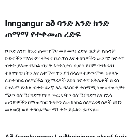
Inngangur að
ባንድ አንድ ክንድ
ጠማማ የተቀመጠ ረድፍ
የባንድ አንድ ክንድ ጠመዝማዛ መቀመጫ ረድፍ በርካታ የጡንቻ
ቡድኖችን ማለትም ላትት፣ ቢሴፕስ እና ትከሻዎችን ጨምሮ ከፍተኛ
ብቃት ያለው የአካል ብቃት እንቅስቃሴ ሲሆን ይህም ጥንካሬን፣
ተለዋዋጭነትን እና አቀማመጥን ያሻሽላል። ተቃውሞው በቀላሉ
ሊስተካከል ስለሚችል ከጀማሪዎች እስከ ከፍተኛ አትሌቶች ድረስ
በሁሉም የአካል ብቃት ደረጃ ላሉ ግለሰቦች ተስማሚ ነው። የጡንቻን
ሚዛን ስለሚያሳድግ፣የዋና መረጋጋትን ስለሚያሳድግ እና የኋላ
ጡንቻዎችን በማጠናከር ጉዳትን ለመከላከል ስለሚረዳ ሰዎች ይህን
መልመጃ ወደ ተግባራቸው ማካተት ይፈልጉ ይሆናል።