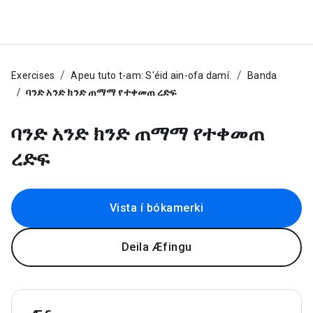
Exercises
Apeu tuto t-am: S'éid ain-ofa damí.
Banda
ባንድ አንድ ክንድ ጠማማ የተቀመጠ ረድፍ
ባንድ አንድ ክንድ ጠማማ የተቀመጠ
ረድፍ
Vista í bókamerki
Deila Æfingu