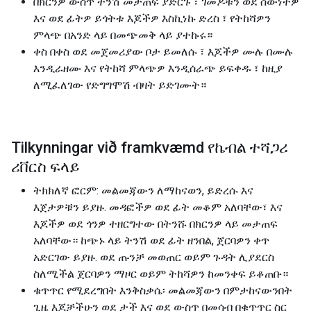
በክርንዎ ውስጥ ትንሽ መታጠፍ ያድርጉ ፣ ገመዶቹን ወደ ሰውነትዎ
እና ወደ ፊትዎ ይጎትቱ እጆችዎ እስኪነኩ ድረስ ፣ የትከሻዎን
ምላጭ በአንድ ላይ በመጭመቅ ላይ ያተኩሩ።
ቀስ በቀስ ወደ መጀመሪያው ቦታ ይመለሱ ፣ እጆችዎ ሙሉ በሙሉ
እንዲራዘሙ እና የትከሻ ምላጭዎ እንዲሰራጭ ይፍቀዱ ፣ ከዚያ
ለሚፈለገው የድግግሞሽ ብዛት ይድገሙት።
Tilkynningar við framkvæmd የኬብል ተሻጋሪ
ሪቨርስ ፍላይ
ትክክለኛ ፎርም: መልመጃውን ለማከናወን, ይድረሱ እና
እጀታዎቹን ይያዙ. መዳፎችዎ ወደ ፊት መቆም አለባቸው፣ እና
እጆችዎ ወደ ጎንዎ ተዘርግተው በትንሹ በክርንዎ ላይ መታጠፍ
አለባቸው። ከጭኑ ላይ ትንሽ ወደ ፊት ዘንበል, ጀርባዎን ቀጥ
አድርገው ይያዙ. ወደ ጡንቻ መወጠር ወይም ጉዳት ሊያደርስ
ስለሚችል ጀርባዎን ማዞር ወይም ትከሻዎን ከመንቀፍ ይቆጠቡ።
ቁጥጥር የሚደረግበት እንቅስቃሴ፡ መልመጃውን በምታከናውንበት
ጊዜ እጆቻችሁን ወደ ታች እና ወደ ውስጥ በመሳብ በቁጥጥር ስር