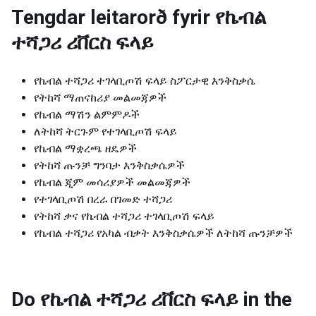
Tengdar leitarorð fyrir
የኬብል
ተሻጋሪ ሪቨርስ ፍላይ
የኬብል ተሻጋሪ ተገላቢጦሽ ፍላይ ስፖርታዊ እንቅስቃሴ
የትከሻ ማጠናከሪያ መልመጃዎች
የኬብል ማሽን ልምምዶች
ለትከሻ ትርጉም የተገላቢጦሽ ፍላይ
የኬብል ማቋረጫ ዘዴዎች
የትከሻ ጡንቻ ግንባታ እንቅስቃሴዎች
የኬብል ጂም መሳሪያዎች መልመጃዎች
የተገላቢጦሽ በረራ በገመድ ተሻጋሪ
የትከሻ ቃና የኬብል ተሻጋሪ ተገላቢጦሽ ፍላይ
የኬብል ተሻጋሪ የአካል ብቃት እንቅስቃሴዎች ለትከሻ ጡንቻዎች
Do የኬብል ተሻጋሪ ሪቨርስ ፍላይ in the