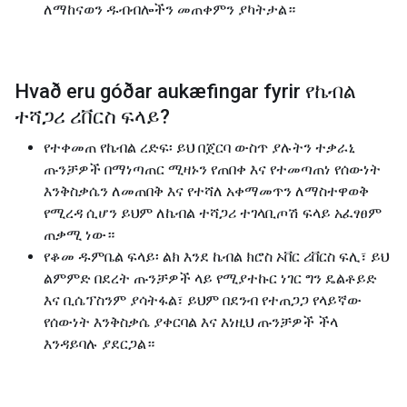
ለማከናወን ዱብብሎችን መጠቀምን ያካትታል።
Hvað eru góðar aukæfingar fyrir
የኬብል
ተሻጋሪ ሪቨርስ ፍላይ
?
የተቀመጠ የኬብል ረድፍ፡ ይህ በጀርባ ውስጥ ያሉትን ተቃራኒ
ጡንቻዎች በማነጣጠር ሚዛኑን የጠበቀ እና የተመጣጠነ የሰውነት
እንቅስቃሴን ለመጠበቅ እና የተሻለ አቀማመጥን ለማስተዋወቅ
የሚረዳ ሲሆን ይህም ለኬብል ተሻጋሪ ተገላቢጦሽ ፍላይ አፈፃፀም
ጠቃሚ ነው።
የቆመ ዱምቤል ፍላይ፡ ልክ እንደ ኬብል ክሮስ ኦቨር ሪቨርስ ፍሊ፣ ይህ
ልምምድ በደረት ጡንቻዎች ላይ የሚያተኩር ነገር ግን ዴልቶይድ
እና ቢሴፕስንም ያሳትፋል፣ ይህም በደንብ የተጠጋጋ የላይኛው
የሰውነት እንቅስቃሴ ያቀርባል እና እነዚህ ጡንቻዎች ችላ
እንዳይባሉ ያደርጋል።