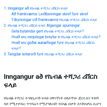
Inngangur að
የኬብል ተሻጋሪ ሪቨርስ ፍላይ
Að framkvæma: Leiðbeiningar skref fyrir skref
Tilkynningar við framkvæmd
የኬብል ተሻጋሪ ሪቨርስ ፍላይ
የኬብል ተሻጋሪ ሪቨርስ ፍላይ
Algengar spurningar
Geta byrjendur gert
የኬብል ተሻጋሪ ሪቨርስ ፍላይ
?
Hvað eru venjulegar breytur á
የኬብል ተሻጋሪ ሪቨርስ ፍላይ
?
Hvað eru góðar aukæfingar fyrir
የኬብል ተሻጋሪ ሪቨርስ
ፍላይ
?
Tengdar leitarorð fyrir
የኬብል ተሻጋሪ ሪቨርስ ፍላይ
Inngangur að
የኬብል ተሻጋሪ ሪቨርስ
ፍላይ
የኬብል ተሻጋሪ ተገላቢጦሽ ፍላይ በዋነኛነት በላይኛው ጀርባ እና ትከሻ
ላይ የሚያተኩር ጥንካሬን የሚያጎለብት የአካል ብቃት እንቅስቃሴ ሲሆን