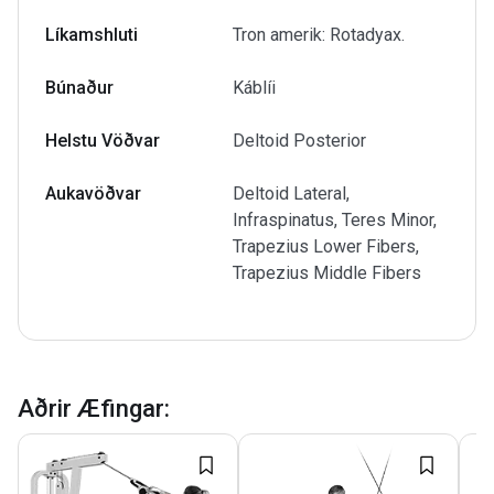
Líkamshluti
Tron amerik: Rotadyax.
Búnaður
Káblíi
Helstu Vöðvar
Deltoid Posterior
Aukavöðvar
Deltoid Lateral,
Infraspinatus, Teres Minor,
Trapezius Lower Fibers,
Trapezius Middle Fibers
Aðrir Æfingar
: