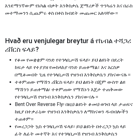
እንደማንኛውም የአካል ብቃት እንቅስቃሴ ጀማሪዎች ጥንካሬን እና በራስ
መተማመንን ሲጨምሩ ቀስ በቀስ ክብደት መጨመር አለባቸው።
Hvað eru venjulegar breytur á
የኬብል ተሻጋሪ
ሪቨርስ ፍላይ
?
የቆመ የመቋቋም ባንድ የተገላቢጦሽ ፍላይ፡ ይህ ልዩነት በደረት
ከፍታ ላይ የተያያዘ የመከላከያ ባንድ ይጠቀማል፣ እና እርስዎ
በሚቆሙበት ጊዜ የተገላቢጦሽ የዝንብ እንቅስቃሴን ያከናውናሉ።
ተቀምጠው የማሽን ሪቨርስ ፍላይ፡ ይህ ልዩነት በጂም ውስጥ ልዩ
ማሽንን ይጠቀማል፡ ተቀምጠው የማሽኑን እጀታ ተጠቅመው
የተገላቢጦሽ የዝንብ እንቅስቃሴን ያከናውናሉ።
Bent Over Reverse Fly፡ በዚህ ልዩነት ቆመህ ወገብ ላይ ታጠፍና
ከዚያ በተቃራኒው የዝንብ እንቅስቃሴን ለማከናወን ዱብብሎችን
ተጠቀም።
የመረጋጋት ኳስ ተገላቢጦሽ ፍላይ፡ ይህ ልዩነት በተረጋጋ ኳስ ላይ
ፊት ለፊት መተኛት እና የተገላቢጦሽ የዝንብ እንቅስቃሴን