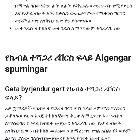
በማዋል ከሰውነትዎ ፊት ለፊት ይሻገራሉ። ወደ ጉዳት የሚያደርስ
እና የአካል ብቃት እንቅስቃሴን ውጤታማነት የሚቀንስ ግርግር
ወይም ፈጣን እንቅስቃሴዎችን ያስወግዱ።
መተንፈስ: ትክክለኛ መተንፈስ ለማንኛውም አስፈላጊ ነው
የኬብል ተሻጋሪ ሪቨርስ ፍላይ
Algengar
spurningar
Geta byrjendur gert
የኬብል ተሻጋሪ ሪቨርስ
ፍላይ
?
አዎ ጀማሪዎች የኬብል ተሻጋሪ ተገላቢጦሽ ፍላይ ልምምድ ማድረግ
ይችላሉ። ይሁን እንጂ ትክክለኛውን ቅርጽ ለማረጋገጥ እና ጉዳትን
ለማስወገድ በቀላል ክብደት መጀመር አስፈላጊ ነው. የአካል ብቃት
እንቅስቃሴውን በትክክል መፈጸሙን ለማረጋገጥ የግል አሰልጣኝ ወይም
ልምድ ያለው ግለሰብ በመጀመሪያ እንዲያሳዩት ይመከራል።