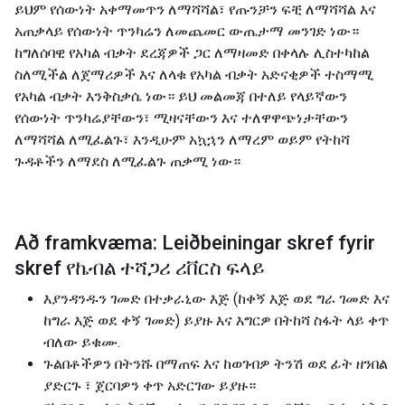
ይህም የሰውነት አቀማመጥን ለማሻሻል፣ የጡንቻን ፍቺ ለማሻሻል እና
አጠቃላይ የሰውነት ጥንካሬን ለመጨመር ውጤታማ መንገድ ነው።
ከግለሰባዊ የአካል ብቃት ደረጃዎች ጋር ለማዛመድ በቀላሉ ሊስተካከል
ስለሚችል ለጀማሪዎች እና ለላቁ የአካል ብቃት አድናቂዎች ተስማሚ
የአካል ብቃት እንቅስቃሴ ነው። ይህ መልመጃ በተለይ የላይኛውን
የሰውነት ጥንካሬያቸውን፣ ሚዛናቸውን እና ተለዋዋጭነታቸውን
ለማሻሻል ለሚፈልጉ፣ እንዲሁም አኳኋን ለማረም ወይም የትከሻ
ጉዳቶችን ለማደስ ለሚፈልጉ ጠቃሚ ነው።
Að framkvæma: Leiðbeiningar skref fyrir
skref የኬብል ተሻጋሪ ሪቨርስ ፍላይ
እያንዳንዱን ገመድ በተቃራኒው እጅ (ከቀኝ እጅ ወደ ግራ ገመድ እና
ከግራ እጅ ወደ ቀኝ ገመድ) ይያዙ እና እግርዎ በትከሻ ስፋት ላይ ቀጥ
ብለው ይቁሙ.
ጉልበቶችዎን በትንሹ በማጠፍ እና ከወገብዎ ትንሽ ወደ ፊት ዘንበል
ያድርጉ ፣ ጀርባዎን ቀጥ አድርገው ይያዙ።