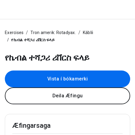
Exercises
Tron amerik: Rotadyax.
Káblíi
የኬብል ተሻጋሪ ሪቨርስ ፍላይ
የኬብል ተሻጋሪ ሪቨርስ ፍላይ
Vista í bókamerki
Deila Æfingu
Æfingarsaga