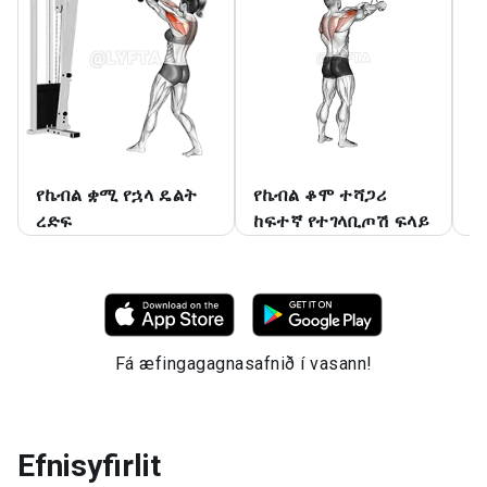
የኬብል ቋሚ የኋላ ዴልት
የኬብል ቆሞ ተሻጋሪ
የ
ረድፍ
ከፍተኛ የተገላቢጦሽ ፍላይ
ፍ
Fá æfingagagnasafnið í vasann!
Efnisyfirlit