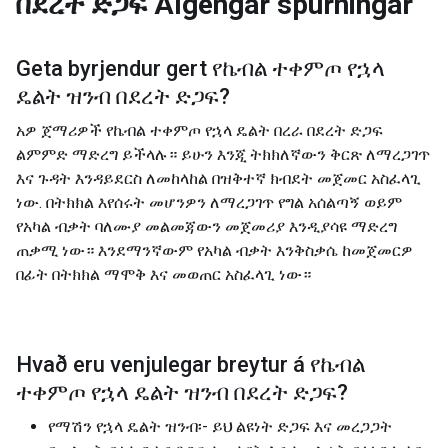
በደረት ድጋፍ
Algengar spurningar
Geta byrjendur gert
የኬብል ተቀምጦ የኋላ
ዴልት ዝንብ በደረት ድጋፍ
?
አዎ ጀማሪዎች የኬብል ተቀምጦ የኋላ ዴልት በረራ በደረት ድጋፍ
ልምምድ ማድረግ ይችላሉ። ይሁን እንጂ ትክክለኛውን ቅርጽ ለማረጋገጥ
እና ጉዳት እንዳይደርስ ለመከላከል በዝቅተኛ ክብደት መጀመር አስፈላጊ
ነው. በትክክል እየሰሩት መሆንዎን ለማረጋገጥ የግል አሰልጣኝ ወይም
የአካል ብቃት ባለሙያ መልመጃውን መጀመሪያ እንዲያሳዩ ማድረግ
ጠቃሚ ነው። እንደማንኛውም የአካል ብቃት እንቅስቃሴ ከመጀመርዎ
በፊት በትክክል ማሞቅ እና መወጠር አስፈላጊ ነው።
Hvað eru venjulegar breytur á
የኬብል
ተቀምጦ የኋላ ዴልት ዝንብ በደረት ድጋፍ
?
የማሽን የኋላ ዴልት ዝንብ፡- ይህ ልዩነት ድጋፍ እና መረጋጋት