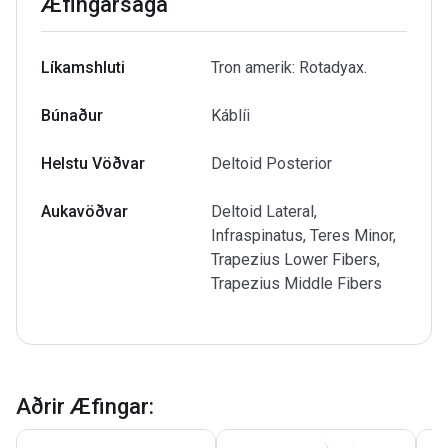
Æfingarsaga
Líkamshluti
Tron amerik: Rotadyax.
Búnaður
Káblíi
Helstu Vöðvar
Deltoid Posterior
Aukavöðvar
Deltoid Lateral,
Infraspinatus, Teres Minor,
Trapezius Lower Fibers,
Trapezius Middle Fibers
Aðrir Æfingar
: