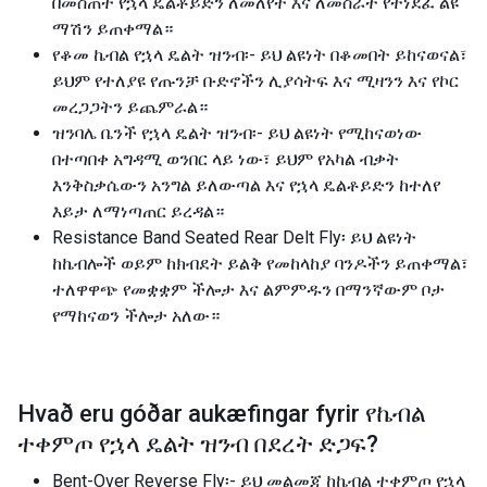
በመስጠት የኋላ ዴልቶይድን ለመለየት እና ለመስራት የተነደፈ ልዩ
ማሽን ይጠቀማል።
የቆመ ኬብል የኋላ ዴልት ዝንብ፡- ይህ ልዩነት በቆመበት ይከናወናል፣
ይህም የተለያዩ የጡንቻ ቡድኖችን ሊያሳትፍ እና ሚዛንን እና የኮር
መረጋጋትን ይጨምራል።
ዝንባሌ ቤንች የኋላ ዴልት ዝንብ፡- ይህ ልዩነት የሚከናወነው
በተጣበቀ አግዳሚ ወንበር ላይ ነው፣ ይህም የአካል ብቃት
እንቅስቃሴውን አንግል ይለውጣል እና የኋላ ዴልቶይድን ከተለየ
እይታ ለማነጣጠር ይረዳል።
Resistance Band Seated Rear Delt Fly፡ ይህ ልዩነት
ከኬብሎች ወይም ከክብደት ይልቅ የመከላከያ ባንዶችን ይጠቀማል፣
ተለዋዋጭ የመቋቋም ችሎታ እና ልምምዱን በማንኛውም ቦታ
የማከናወን ችሎታ አለው።
Hvað eru góðar aukæfingar fyrir
የኬብል
ተቀምጦ የኋላ ዴልት ዝንብ በደረት ድጋፍ
?
Bent-Over Reverse Fly፡- ይህ መልመጃ ከኬብል ተቀምጦ የኋላ