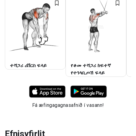
ተሻጋሪ ሪቨርስ ፍላይ
የቆመ ተሻጋሪ ከፍተኛ
የ
የተገላቢጦሽ ፍላይ
ከ
Fá æfingagagnasafnið í vasann!
Efnisyfirlit