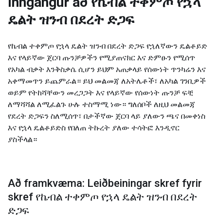
Inngangur að
የኬብል ተቀምጦ የኋላ
ዴልት ዝንብ በደረት ድጋፍ
የኬብል ተቀምጦ የኋላ ዴልት ዝንብ በደረት ድጋፍ የኋለኛውን ዴልቶይድ
እና የላይኛው ጀርባ ጡንቻዎችን የሚያጠናክር እና ድምፁን የሚሰጥ
የአካል ብቃት እንቅስቃሴ ሲሆን ይህም አጠቃላይ የሰውነት ጥንካሬን እና
አቀማመጥን ይጨምራል። ይህ መልመጃ ለአትሌቶች፣ ለአካል ገንቢዎች
ወይም የትከሻቸውን መረጋጋት እና የላይኛው የሰውነት ጡንቻ ፍቺ
ለማሻሻል ለሚፈልጉ ሁሉ ተስማሚ ነው። ግለሰቦች ለዚህ መልመጃ
የደረት ድጋፍን ስለሚሰጥ፣ በታችኛው ጀርባ ላይ ያለውን ጫና በመቀነስ
እና የኋላ ዴልቶይድስ የበለጠ ትኩረት ያለው ተሳትፎ እንዲኖር
ያስችላል።
Að framkvæma: Leiðbeiningar skref fyrir
skref የኬብል ተቀምጦ የኋላ ዴልት ዝንብ በደረት
ድጋፍ