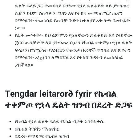
ዴልት ፍላይ ጋር ተመሳሳይ በሆነው የኋላ ዴልቶይድ ላይ ያነጣጠረ
ሲሆን ይህም የጡንቻን ሚዛን እና የትከሻ መገጣጠሚያ ጤናን
በማጎልበት ተመሳሳይ የጡንቻ ቡድን ከተለያየ አቅጣጫ በመስራት
ነው።
የፊት መጎተት፡- ይህ ልምምድ የኋለኛውን ዴልቶይድ እና የላይኛው
ጀርባ ጡንቻዎች ላይ ያነጣጠረ ሲሆን የኬብል ተቀምጦ የኋላ ዴልት
ፍላይን በማሟላት የእነዚህን የጡንቻ ቡድኖች ጥንካሬ እና ጽናትን
በማጎልበት አኳኋንን ለማሻሻል እና የትከሻ ጉዳትን ለመከላከል
ያስችላል።
Tengdar leitarorð fyrir
የኬብል
ተቀምጦ የኋላ ዴልት ዝንብ በደረት ድጋፍ
የኬብል የኋላ ዴልት ፍላይ የአካል ብቃት እንቅስቃሴ
በኬብል ትከሻን ማጠናከር
በደረት የሚደገፍ የኬብል ዝንብ