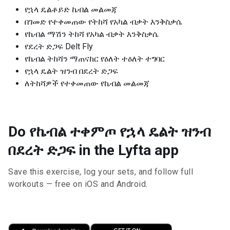
የኋላ ዴልቶይድ ኬብል መልመጃ
በገመድ የተቀመጠው የትከሻ የአካል ብቃት እንቅስቃሴ
የኬብል ማሽን ትከሻ የአካል ብቃት እንቅስቃሴ
የደረት ድጋፍ Delt Fly
የኬብል ትከሻን ማጠናከር የዕለት ተዕለት ተግባር
የኋላ ዴልት ዝንብ በደረት ድጋፍ
ለትከሻዎች የተቀመጠው የኬብል መልመጃ
Do የኬብል ተቀምጦ የኋላ ዴልት ዝንብ
በደረት ድጋፍ in the Lyfta app
Save this exercise, log your sets, and follow full
workouts — free on iOS and Android.