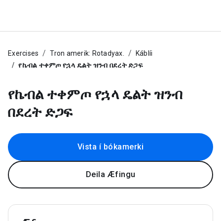
Exercises
Tron amerik: Rotadyax.
Káblíi
የኬብል ተቀምጦ የኋላ ዴልት ዝንብ በደረት ድጋፍ
የኬብል ተቀምጦ የኋላ ዴልት ዝንብ
በደረት ድጋፍ
Vista í bókamerki
Deila Æfingu