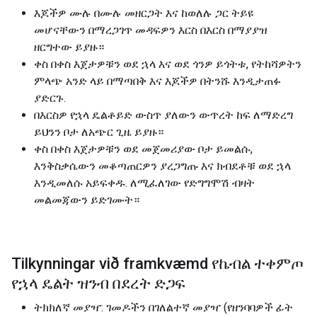
እጆችዎ ሙሉ በሙሉ መዘርጋት እና ከወለሉ ጋር ትይዩ
መሆናቸውን በማረጋገጥ መዳፍዎን እርስ በእርስ በማያያዝ
ዘርግተው ይያዙ።
ቀስ በቀስ እጀታዎቹን ወደ ኋላ እና ወደ ጎንዎ ይጎትቱ, የትከሻዎትን
ምላጭ አንድ ላይ በማጣበቅ እና እጆችዎ በትንሹ እንዲታጠፉ
ያድርጉ.
በእርስዎ የኋላ ዴልቶይድ ውስጥ ያለውን ውጥረት ከፍ ለማድረግ
ይህንን ቦታ ለአጭር ጊዜ ይያዙ።
ቀስ በቀስ እጀታዎቹን ወደ መጀመሪያው ቦታ ይመልሱ,
እንቅስቃሴውን መቆጣጠርዎን ያረጋግጡ እና ክብደቶቹ ወደ ኋላ
እንዲመለሱ አይፍቀዱ. ለሚፈለገው የድግግሞሽ ብዛት
መልመጃውን ይድገሙት።
Tilkynningar við framkvæmd የኬብል ተቀምጦ
የኋላ ዴልት ዝንብ በደረት ድጋፍ
ትክክለኛ መያዣ: ገመዶችን በገለልተኛ መያዣ (የዘንባባዎች ፊት