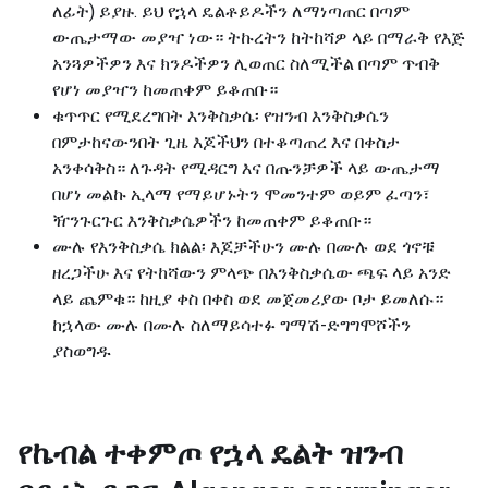
ለፊት) ይያዙ. ይህ የኋላ ዴልቶይዶችን ለማነጣጠር በጣም
ውጤታማው መያዣ ነው። ትኩረትን ከትከሻዎ ላይ በማራቅ የእጅ
አንጓዎችዎን እና ክንዶችዎን ሊወጠር ስለሚችል በጣም ጥብቅ
የሆነ መያዣን ከመጠቀም ይቆጠቡ።
ቁጥጥር የሚደረግበት እንቅስቃሴ፡ የዝንብ እንቅስቃሴን
በምታከናውንበት ጊዜ እጆችህን በተቆጣጠረ እና በቀስታ
አንቀሳቅስ። ለጉዳት የሚዳርግ እና በጡንቻዎች ላይ ውጤታማ
በሆነ መልኩ ኢላማ የማይሆኑትን ሞመንተም ወይም ፈጣን፣
ዥንጉርጉር እንቅስቃሴዎችን ከመጠቀም ይቆጠቡ።
ሙሉ የእንቅስቃሴ ክልል፡ እጆቻችሁን ሙሉ በሙሉ ወደ ጎኖቹ
ዘረጋችሁ እና የትከሻውን ምላጭ በእንቅስቃሴው ጫፍ ላይ አንድ
ላይ ጨምቁ። ከዚያ ቀስ በቀስ ወደ መጀመሪያው ቦታ ይመለሱ።
ከኋላው ሙሉ በሙሉ ስለማይሳተፉ ግማሽ-ድግግሞሾችን
ያስወግዱ
የኬብል ተቀምጦ የኋላ ዴልት ዝንብ