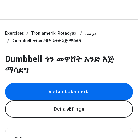
Exercises
Tron amerik: Rotadyax.
دومبل
Dumbbell ጎን መዋሸት አንድ እጅ ማሳደግ
Dumbbell ጎን መዋሸት አንድ እጅ
ማሳደግ
Vista í bókamerki
Deila Æfingu