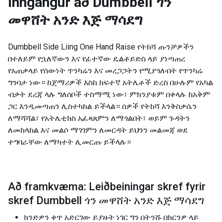
Inngangur að
Dumbbell ጎን
መዋሸት አንድ እጅ ማሳደግ
Dumbbell Side Liing One Hand Raise የትከሻ ጡንቻዎችን
በተለይም የኋለኛውን እና የፊተኛው ዴልቶይድስ ላይ ያነጣጠረ
የአጠቃላይ የሰውነት ጥንካሬን እና መረጋጋትን የሚያጎለብት የጥንካሬ
ግንባታ ነው። ከጀማሪዎች እስከ ከፍተኛ አትሌቶች ድረስ በሁሉም የአካል
ብቃት ደረጃ ላሉ ግለሰቦች ተስማሚ ነው፣ ምክንያቱም በቀላሉ ከአቅም
ጋር እንዲመጣጠን ሊስተካከል ይችላል። ሰዎች የትከሻ እንቅስቃሴን
ለማሻሻል፣ የአትሌቲክስ አፈጻጸምን ለማጎልበት፣ ወይም ጉዳትን
ለመከላከል እና መልሶ ማገገምን ለመርዳት ይህንን መልመጃ ወደ
ተግባራቸው ለማካተት ሊመርጡ ይችላሉ።
Að framkvæma: Leiðbeiningar skref fyrir
skref Dumbbell ጎን መዋሸት አንድ እጅ ማሳደግ
ክንድዎን ቀጥ አድርገው ይያዙት ነገር ግን በትንሹ በክርንዎ ላይ