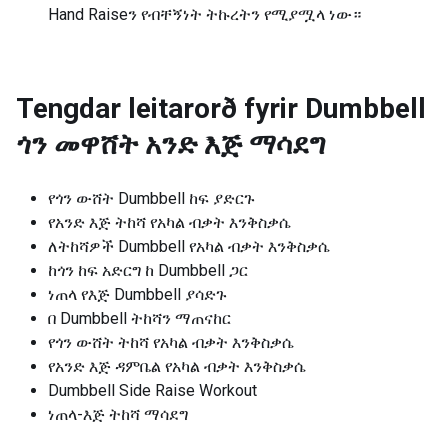
Hand Raiseን የብቸኝነት ትኩረትን የሚያሟላ ነው።
Tengdar leitarorð fyrir
Dumbbell
ጎን መዋሸት አንድ እጅ ማሳደግ
የጎን ውሸት Dumbbell ከፍ ያድርጉ
የአንድ እጅ ትከሻ የአካል ብቃት እንቅስቃሴ
ለትከሻዎች Dumbbell የአካል ብቃት እንቅስቃሴ
ከጎን ከፍ አድርግ ከ Dumbbell ጋር
ነጠላ የእጅ Dumbbell ያሳድጉ
በ Dumbbell ትከሻን ማጠናከር
የጎን ውሸት ትከሻ የአካል ብቃት እንቅስቃሴ
የአንድ እጅ ዳምቤል የአካል ብቃት እንቅስቃሴ
Dumbbell Side Raise Workout
ነጠላ-እጅ ትከሻ ማሳደግ