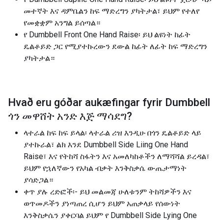
መተኛት እና ዳምቤልን ከፍ ማድረግን ያካትታል፣ ይህም የተለየ
የመቋቋም አንግል ይሰጣል።
የ Dumbbell Front One Hand Raise፡ ይህ ልዩነት ከፊት
ዴልቶይድ ጋር የሚያተኩረውን ደውል ከፊት ለፊት ከፍ ማድረግን
ያካትታል።
Hvað eru góðar aukæfingar fyrir
Dumbbell
ጎን መዋሸት አንድ እጅ ማሳደግ
?
ላተራል ከፍ ከፍ ይላል፡ ላተራል ሪዝ እንዲሁ በጎን ዴልቶይድ ላይ
ያተኩራል፣ ልክ እንደ Dumbbell Side Liing One Hand
Raise፣ እና የትከሻ ስፋትን እና አመለካከቶችን ለማሻሻል ይረዳል፣
ይህም የኋለኛውን የአካል ብቃት እንቅስቃሴ ውጤታማነት
ያሳድጋል።
ቀጥ ያሉ ረድፎች፡- ይህ መልመጃ ሁለቱንም ትከሻዎችን እና
ወጥመዶችን ያነጣጠረ ሲሆን ይህም አጠቃላይ የሰውነት
እንቅስቃሴን ያቀርባል ይህም የ Dumbbell Side Lying One