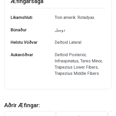
Æfingarsaga
Líkamshluti
Tron amerik: Rotadyax.
Búnaður
دومبل
Helstu Vöðvar
Deltoid Lateral
Aukavöðvar
Deltoid Posterior,
Infraspinatus, Teres Minor,
Trapezius Lower Fibers,
Trapezius Middle Fibers
Aðrir Æfingar
: