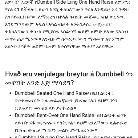
አዎ፣ ጀማሪዎች የDumbell Side Liing One Hand Raise ልምምድ
ማድረግ ይችላሉ። ይሁን እንጂ ትክክለኛውን ቅርፅ እንዲይዙ እና ጉዳት
እንዳይደርስባቸው ለማድረግ በቀላል ክብደት መጀመር አስፈላጊ ነው.
እንደማንኛውም አዲስ የአካል ብቃት እንቅስቃሴ፣ መጀመሪያ
ትክክለኛውን ቴክኒክ የሚያሳይ አሰልጣኝ ወይም ልምድ ያለው ግለሰብ
መኖሩ ጠቃሚ ነው። እንዲሁም ሰውነታቸውን ማዳመጥ እና ምንም
አይነት ምቾት ወይም ህመም ከተሰማቸው ማቆም አለባቸው.
Hvað eru venjulegar breytur á
Dumbbell ጎን
መዋሸት አንድ እጅ ማሳደግ
?
Dumbbell Seated One Hand Raise፡ በዚህ ልዩነት፣
በተቀመጡበት ጊዜ መልመጃውን ያከናውናሉ፣ ይህም በጎን
ዴልቶይድ መነጠል ላይ ያተኩራል።
Dumbbell Bent-Over One Hand Raise፡ ይህ ልዩነት ወገቡ
ላይ በትንሹ መታጠፍን ያካትታል፣ ይህም የኋለኛውን ዴልቶይድ
የበለጠ ውጤታማ በሆነ መልኩ ያነጣጠረ ነው።
የ Dumbbell Supine One Hand Raise፡ ይህ ልዩነት ጀርባዎ ላይ