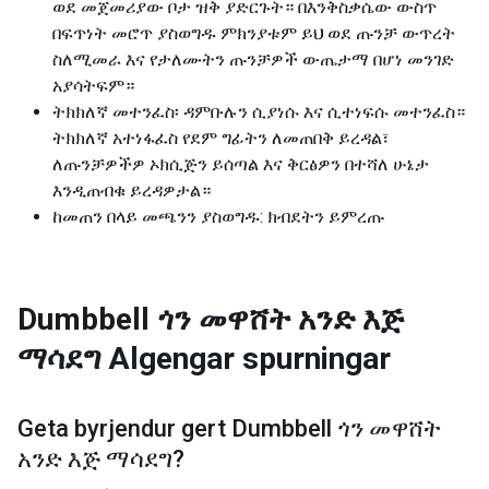
ወደ መጀመሪያው ቦታ ዝቅ ያድርጉት። በእንቅስቃሴው ውስጥ
በፍጥነት መሮጥ ያስወግዱ ምክንያቱም ይህ ወደ ጡንቻ ውጥረት
ስለሚመራ እና የታለሙትን ጡንቻዎች ውጤታማ በሆነ መንገድ
አያሳትፍም።
ትክክለኛ መተንፈስ፡ ዳምቡሉን ሲያነሱ እና ሲተነፍሱ መተንፈስ።
ትክክለኛ አተነፋፈስ የደም ግፊትን ለመጠበቅ ይረዳል፣
ለጡንቻዎችዎ ኦክሲጅን ይሰጣል እና ቅርፅዎን በተሻለ ሁኔታ
እንዲጠብቁ ይረዳዎታል።
ከመጠን በላይ መጫንን ያስወግዱ: ክብደትን ይምረጡ
Dumbbell ጎን መዋሸት አንድ እጅ
ማሳደግ
Algengar spurningar
Geta byrjendur gert
Dumbbell ጎን መዋሸት
አንድ እጅ ማሳደግ
?