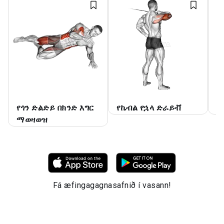
የጎን ድልድይ በክንድ እግር
የኬብል የኋላ ድራይቭ
ቢ
ማወዛወዝ
Fá æfingagagnasafnið í vasann!