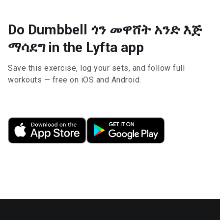
Do Dumbbell ጎን መዋሸት አንድ እጅ
ማሳደግ in the Lyfta app
Save this exercise, log your sets, and follow full
workouts — free on iOS and Android.