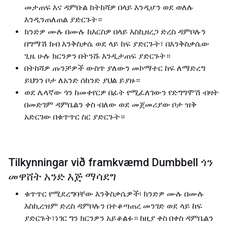
መታጠፍ እና ዳምቡል ከትከሻዎ በላይ እንዲሆን ወደ ወለሉ
እንዲንጠለጠል ያድርጉት።
ክንድዎ ሙሉ በሙሉ ከእርስዎ በላይ እስኪዘረጋ ድረስ ዳምቦሉን
በግማሽ ክብ እንቅስቃሴ ወደ ላይ ከፍ ያድርጉት፣ በእንቅስቃሴው
ጊዜ ሁሉ ክርንዎን በትንሹ እንዲታጠፍ ያድርጉት።
በትከሻዎ ጡንቻዎች ውስጥ ያለውን መኮማተር ከፍ ለማድረግ
ይህንን ቦታ ለአንድ ሰከንድ ያህል ይያዙ።
ወደ ሌላኛው ጎን ከመቀየርዎ በፊት የሚፈለገውን የድግግሞሽ ብዛት
በመድገም ዳምቤልን ቀስ ብለው ወደ መጀመሪያው ቦታ ዝቅ
አድርገው በቁጥጥር ስር ያድርጉት።
Tilkynningar við framkvæmd Dumbbell ጎን
መዋሸት አንድ እጅ ማሳደግ
ቁጥጥር የሚደረግባቸው እንቅስቃሴዎች፡ ክንድዎ ሙሉ በሙሉ
እስኪረዝም ድረስ ዳምቦሉን በተቆጣጠረ መንገድ ወደ ላይ ከፍ
ያድርጉት፣ነገር ግን ክርንዎን አይቆልፉ። ከዚያ ቀስ በቀስ ዳምቤልን