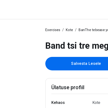
Exercises
Kote
BanThe tebease y
Band tsi tre megb
Salvesta Lesele
Ülatuse profiil
Kehaos
Kote