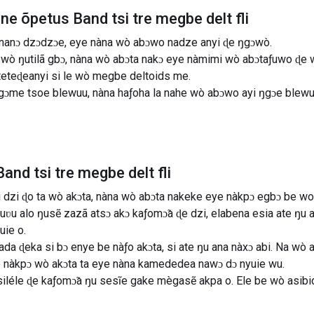
ne õpetus Band tsi tre megbe delt fli
a nanɔ dzɔdzɔe, eye nàna wò abɔwo nadze anyi ɖe ŋgɔwò.
 wò ŋutilã gbɔ, nàna wò abɔta nakɔ eye nàmimi wò abɔtaƒuwo ɖe 
teteɖeanyi si le wò megbe deltoids me.
egɔme tsoe blewuu, nàna haƒoha la nahe wò abɔwo ayi ŋgɔe ble
nd tsi tre megbe delt fli
i dzi ɖo ta wò akɔta, nàna wò abɔta nakeke eye nàkpɔ egbɔ be w
uʋu alo ŋusẽ zazã atsɔ akɔ kaƒomɔ̃a ɖe dzi, elabena esia ate ŋu
uie o.
a ɖeka si bɔ enye be nàƒo akɔta, si ate ŋu ana nàxɔ abi. Na wò 
e nàkpɔ wò akɔta ta eye nàna kamededea nawɔ dɔ nyuie wu.
iléle ɖe kaƒomɔ̃a ŋu sesĩe gake mègasẽ akpa o. Ele be wò asibid