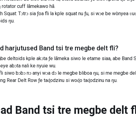
 rotator cuff lãmekawo hã.
Squat: Tɔtrɔ sia ƒoa fli la kple squat nu ƒu, si wɔe be wònyea ʋuʋu
ids ŋu.
ad harjutused
Band tsi tre megbe delt fli
?
 deltoids kple akɔta ƒe lãmeka siwo le etame siaa, abe Band S
ye abɔta nali ke nyuie wu.
e fli siwo bɔbɔ nɔ anyi wɔa dɔ le megbe bliboa ŋu, si me megbe d
ing Rear Delt Row ƒe taɖodzinu si woɖo taɖodzinu na ŋu.
nad
Band tsi tre megbe delt fl