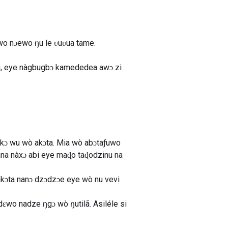
wo nɔewo ŋu le ʋuʋua tame.
wu, eye nàgbugbɔ kamededea awɔ zi
okɔ wu wò akɔta. Mia wò abɔtaƒuwo
 ana nàxɔ abi eye maɖo taɖodzinu na
akɔta nanɔ dzɔdzɔe eye wò nu vevi
ɛwo nadze ŋgɔ wò ŋutilã. Asiléle si