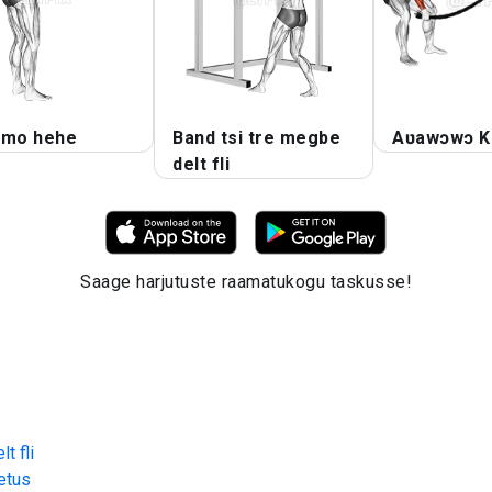
 mo hehe
Band tsi tre megbe
Aʋawɔwɔ K
delt fli
Saage harjutuste raamatukogu taskusse!
t fli
etus