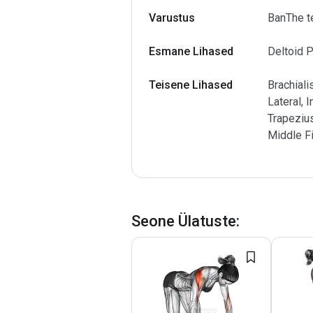
Varustus
BanThe t
Esmane Lihased
Deltoid P
Teisene Lihased
Brachiali
Lateral, 
Trapeziu
Middle F
Seone Ülatuste
: