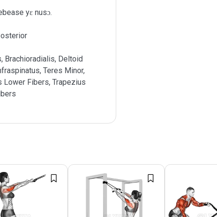
ebease yɛ nusɔ.
osterior
s, Brachioradialis, Deltoid
Infraspinatus, Teres Minor,
s Lower Fibers, Trapezius
ibers