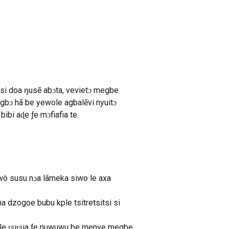
i doa ŋusẽ abɔta, vevietɔ megbe
egbɔ hã be yewole agbalẽvi nyuitɔ
bi aɖe ƒe mɔfiafia te.
 wò susu nɔa lãmeka siwo le axa
na dzogoe bubu kple tsitretsitsi si
eŋu le ʋuʋua ƒe nuwuwu be menye megbe