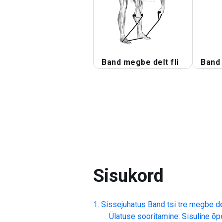
Band megbe delt fli
Band
Sisukord
Sissejuhatus
Band tsi tre megbe del
Ülatuse sooritamine: Sisuline õp