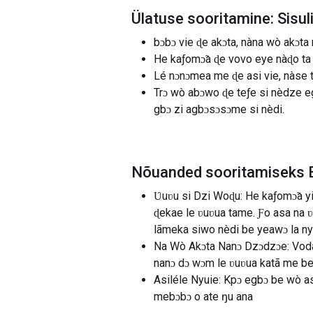
Ülatuse sooritamine: Sisuli
bɔbɔ vie ɖe akɔta, nàna wò akɔt
He kaƒomɔ̃a ɖe vovo eye nàɖo ta
Lé nɔnɔmea me ɖe asi vie, nàse 
Trɔ wò abɔwo ɖe teƒe si nèdze 
gbɔ zi agbɔsɔsɔme si nèdi.
Nõuanded sooritamiseks Ba
Ʋuʋu si Dzi Woɖu: He kaƒomɔ̃a y
ɖekae le ʋuʋua tame. Ƒo asa na ʋ
lãmeka siwo nèdi be yeawɔ la ny
Na Wò Akɔta Nanɔ Dzɔdzɔe: Vodad
nanɔ dɔ wɔm le ʋuʋua katã me b
Asiléle Nyuie: Kpɔ egbɔ be wò as
mebɔbɔ o ate ŋu ana