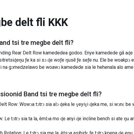
e delt fli
KKK
and tsi tre megbe delt fli
?
nding Rear Delt Row kamededea godoo. Enye kamedede gã aɖe s
sitretsiɖeŋu ƒe ka si sɔ ɖe woƒe ŋusẽ ƒe seƒe nu. Ele be woakpɔ 
i na gɔmedzelawo be woawɔ kamedede sia le hehenala alo ame bi
tsioonid
Band tsi tre megbe delt fli
?
elt Row: Wowɔa tɔtrɔ sia alɔ ɖeka le ɣeyiɣi ɖeka me, si wɔnɛ be
 Le tɔtrɔ sia ta la, èmlɔa mo ɖe anyi ɖe incline bench si ate ŋu a
 Rotation: Le tɔtrɔ sia me la, ètsɔa asibidɛ ƒe tɔtrɔ kpena ɖe 