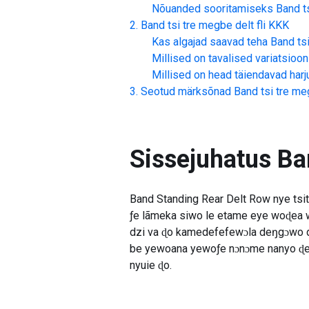
Nõuanded sooritamiseks
Band ts
Band tsi tre megbe delt fli
KKK
Kas algajad saavad teha
Band tsi
Millised on tavalised variatsioon
Millised on head täiendavad har
Seotud märksõnad
Band tsi tre meg
Sissejuhatus
Ban
Band Standing Rear Delt Row nye tsit
ƒe lãmeka siwo le etame eye woɖea 
dzi va ɖo kamedefefewɔla deŋgɔwo dz
be yewoana yewoƒe nɔnɔme nanyo ɖe e
nyuie ɖo.