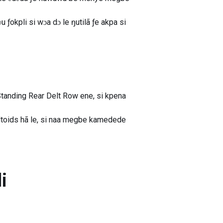
 ƒokpli si wɔa dɔ le ŋutilã ƒe akpa si
tanding Rear Delt Row ene, si kpena
eltoids hã le, si naa megbe kamedede
i