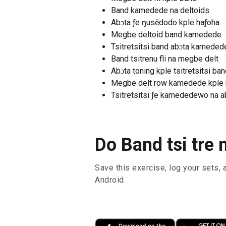
Band kamedede na deltoids
Abɔta ƒe ŋusẽdodo kple haƒoha
Megbe deltoid band kamedede
Tsitretsitsi band abɔta kameded
Band tsitrenu fli na megbe delt
Abɔta toning kple tsitretsitsi ba
Megbe delt row kamedede kple
Tsitretsitsi ƒe kamededewo na 
Do Band tsi tre 
Save this exercise, log your sets, 
Android.