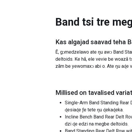
Band tsi tre megb
Kas algajad saavad teha
B
Ẽ, gɔmedzelawo ate ŋu awɔ Band Sta
deltoids. Ke hã, ele vevie be woazã t
zãm be yewomaxɔ abi o. Ate ŋu aɖe v
Millised on tavalised varia
Single-Arm Band Standing Rear D
ɖesiaɖe ƒe tete ŋu ɖekaɖeka.
Incline Bench Band Rear Delt Row:
dzi ɖe edzi na megbe deltoids.
Band Standing Rear Delt Row with