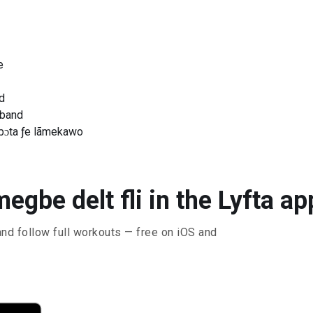
e
nd
 band
abɔta ƒe lãmekawo
megbe delt fli in the Lyfta ap
and follow full workouts — free on iOS and