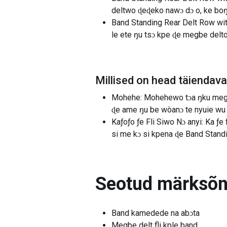
deltwo ɖeɖeko nawɔ dɔ o, ke boŋ
Band Standing Rear Delt Row with 
le ete ŋu tsɔ kpe ɖe megbe delto
Millised on head täiendav
Mohehe: Mohehewo tɔa ŋku megbe
ɖe ame ŋu be wòanɔ te nyuie wu e
Kaƒoƒo ƒe Fli Siwo Nɔ anyi: Ka ƒ
si me kɔ si kpena ɖe Band Stand
Seotud märksõ
Band kamedede na abɔta
Megbe delt fli kple band