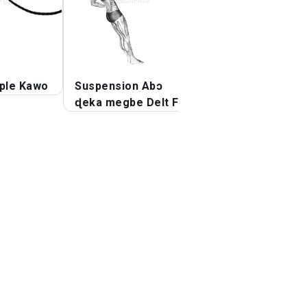
ple Kawo
Suspension Abɔ
Suspension Titin
ɖeka megbe Delt Fli
Fli