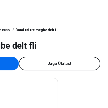
ɛ nusɔ.
Band tsi tre megbe delt fli
e delt fli
Jaga Ülatust