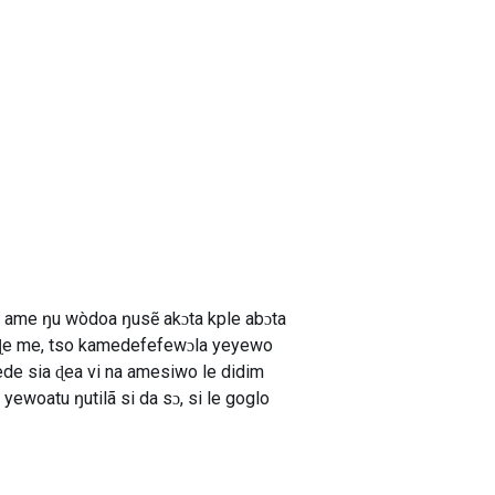
e ame ŋu wòdoa ŋusẽ akɔta kple abɔta
aɖe me, tso kamedefefewɔla yeyewo
ede sia ɖea vi na amesiwo le didim
woatu ŋutilã si da sɔ, si le goglo