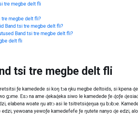
i tre megbe delt fli
 tre megbe delt fli
?
id
Band tsi tre megbe delt fli
?
jutused
Band tsi tre megbe delt fli
?
be delt fli
d tsi tre megbe delt fli
retsitsi ƒe kamedede si koŋ tɔa ŋku megbe deltoids, si kpena ɖ
wo gɔme. Esɔ na ame ɖekaɖeka siwo le kamedede ƒe ɖoƒe ɖesi
i, elabena woate ŋu atrɔ asi le tsitretsiɖeŋua ŋu bɔbɔe. Kamed
dzi, yewoana yewoƒe kamedefefe ƒe ŋutete nanyo ɖe edzi, alo ye