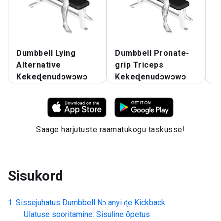
Dumbbell Lying
Dumbbell Pronate-
D
Alternative
grip Triceps
ƒ
Kekeɖenudɔwɔwɔ
Kekeɖenudɔwɔwɔ
K
Saage harjutuste raamatukogu taskusse!
Sisukord
Sissejuhatus
Dumbbell Nɔ anyi ɖe Kickback
Ülatuse sooritamine: Sisuline õpetus