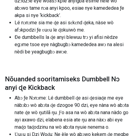
dzɔdzɔe eye woasɔ kple anyigba esime nèle wò
abɔwo tame nɔa anyi kpoo, esiae nye kamededea ƒe
akpa si nye ‘kickback’.
Lé nɔnɔme sia me ɖe asi sɛkɛnd ɖeka, nàse wò
afɔkpodzi ƒe ʋuʋu le ɖokuiwò me.
Ðe dumbbells la ɖe anyi blewuu trɔ yi afisi nèdze
egɔme tsoe eye nàgbugbɔ kamededea awɔ na alesi
nèdi be yeagbugbɔ awɔe.
Nõuanded sooritamiseks Dumbbell Nɔ
anyi ɖe Kickback
Abɔ ƒe Nɔnɔme: Lé dumbbell ɖe asi ɖesiaɖe me eye
nàbɔbɔ wò abɔta ɖe dzogoe 90 dzi, eye nàna wò abɔta
nate ɖe wò ŋutilã ŋu. Ƒo asa na wò abɔta nana nàdo go
ayi axawo dzi, elabena esia ate ŋu ana nàxɔ abi eye
maɖo taɖodzinu na wò abɔta nyuie nenema o.
Ʋuʋu si Dzi Woɖu: Ne èle wò abɔwo kekem ɖe megbe