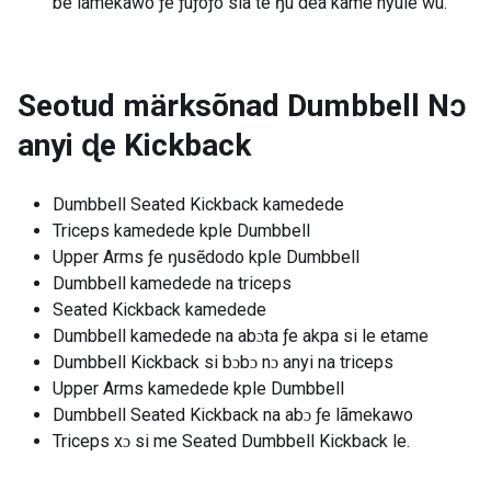
be lãmekawo ƒe ƒuƒoƒo sia te ŋu dea kame nyuie wu.
Seotud märksõnad
Dumbbell Nɔ
anyi ɖe Kickback
Dumbbell Seated Kickback kamedede
Triceps kamedede kple Dumbbell
Upper Arms ƒe ŋusẽdodo kple Dumbbell
Dumbbell kamedede na triceps
Seated Kickback kamedede
Dumbbell kamedede na abɔta ƒe akpa si le etame
Dumbbell Kickback si bɔbɔ nɔ anyi na triceps
Upper Arms kamedede kple Dumbbell
Dumbbell Seated Kickback na abɔ ƒe lãmekawo
Triceps xɔ si me Seated Dumbbell Kickback le.