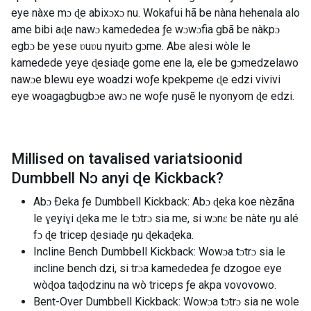
eye nàxe mɔ ɖe abixɔxɔ nu. Wokafui hã be nàna hehenala alo
ame bibi aɖe nawɔ kamededea ƒe wɔwɔfia gbã be nàkpɔ
egbɔ be yese ʋuʋu nyuitɔ gɔme. Abe alesi wòle le
kamedede yeye ɖesiaɖe gome ene la, ele be gɔmedzelawo
nawɔe blewu eye woadzi woƒe kpekpeme ɖe edzi vivivi
eye woagagbugbɔe awɔ ne woƒe ŋusẽ le nyonyom ɖe edzi.
Millised on tavalised variatsioonid
Dumbbell Nɔ anyi ɖe Kickback
?
Abɔ Ðeka ƒe Dumbbell Kickback: Abɔ ɖeka koe nèzãna
le ɣeyiɣi ɖeka me le tɔtrɔ sia me, si wɔnɛ be nàte ŋu alé
fɔ ɖe tricep ɖesiaɖe ŋu ɖekaɖeka.
Incline Bench Dumbbell Kickback: Wowɔa tɔtrɔ sia le
incline bench dzi, si trɔa kamededea ƒe dzogoe eye
wòɖoa taɖodzinu na wò triceps ƒe akpa vovovowo.
Bent-Over Dumbbell Kickback: Wowɔa tɔtrɔ sia ne wole