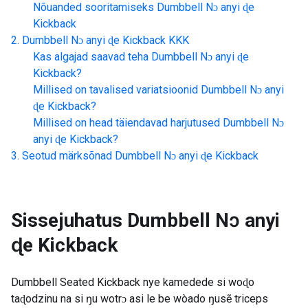
Nõuanded sooritamiseks
Dumbbell Nɔ anyi ɖe
Kickback
Dumbbell Nɔ anyi ɖe Kickback
KKK
Kas algajad saavad teha
Dumbbell Nɔ anyi ɖe
Kickback
?
Millised on tavalised variatsioonid
Dumbbell Nɔ anyi
ɖe Kickback
?
Millised on head täiendavad harjutused
Dumbbell Nɔ
anyi ɖe Kickback
?
Seotud märksõnad
Dumbbell Nɔ anyi ɖe Kickback
Sissejuhatus
Dumbbell Nɔ anyi
ɖe Kickback
Dumbbell Seated Kickback nye kamedede si woɖo
taɖodzinu na si ŋu wotrɔ asi le be wòado ŋusẽ triceps