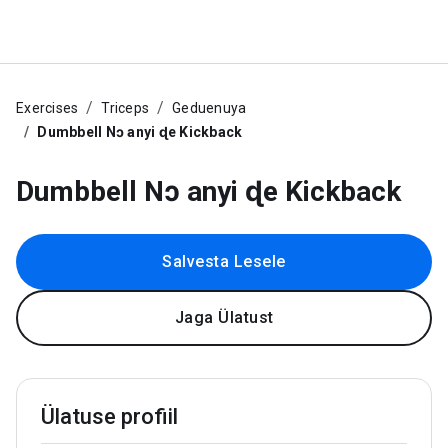
Exercises
Triceps
Geduenuya
Dumbbell Nɔ anyi ɖe Kickback
Dumbbell Nɔ anyi ɖe Kickback
Salvesta Lesele
Jaga Ülatust
Ülatuse profiil