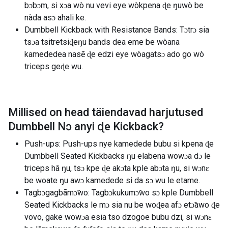
bɔbɔm, si xɔa wò nu vevi eye wòkpena ɖe ŋuwò be
nàda asɔ ahali ke.
Dumbbell Kickback with Resistance Bands: Tɔtrɔ sia
tsɔa tsitretsiɖeŋu bands dea eme be wòana
kamededea nasẽ ɖe edzi eye wòagatsɔ ado go wò
triceps geɖe wu.
Millised on head täiendavad harjutused
Dumbbell Nɔ anyi ɖe Kickback
?
Push-ups: Push-ups nye kamedede bubu si kpena ɖe
Dumbbell Seated Kickbacks ŋu elabena wowɔa dɔ le
triceps hã ŋu, tsɔ kpe ɖe akɔta kple abɔta ŋu, si wɔnɛ
be woate ŋu awɔ kamedede si da sɔ wu le etame.
Tagbɔgagbãmɔ̃wo: Tagbɔkukumɔ̃wo sɔ kple Dumbbell
Seated Kickbacks le mɔ sia nu be woɖea afɔ etɔ̃awo ɖe
vovo, gake wowɔa esia tso dzogoe bubu dzi, si wɔnɛ