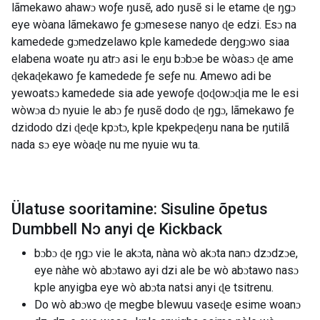
lãmekawo ahawɔ woƒe ŋusẽ, ado ŋusẽ si le etame ɖe ŋgɔ
eye wòana lãmekawo ƒe gɔmesese nanyo ɖe edzi. Esɔ na
kamedede gɔmedzelawo kple kamedede deŋgɔwo siaa
elabena woate ŋu atrɔ asi le eŋu bɔbɔe be wòasɔ ɖe ame
ɖekaɖekawo ƒe kamedede ƒe seƒe nu. Amewo adi be
yewoatsɔ kamedede sia ade yewoƒe ɖoɖowɔɖia me le esi
wòwɔa dɔ nyuie le abɔ ƒe ŋusẽ dodo ɖe ŋgɔ, lãmekawo ƒe
dzidodo dzi ɖeɖe kpɔtɔ, kple kpekpeɖeŋu nana be ŋutilã
nada sɔ eye wòaɖe nu me nyuie wu ta.
Ülatuse sooritamine: Sisuline õpetus
Dumbbell Nɔ anyi ɖe Kickback
bɔbɔ ɖe ŋgɔ vie le akɔta, nàna wò akɔta nanɔ dzɔdzɔe,
eye nàhe wò abɔtawo ayi dzi ale be wò abɔtawo nasɔ
kple anyigba eye wò abɔta natsi anyi ɖe tsitrenu.
Do wò abɔwo ɖe megbe blewuu vaseɖe esime woanɔ