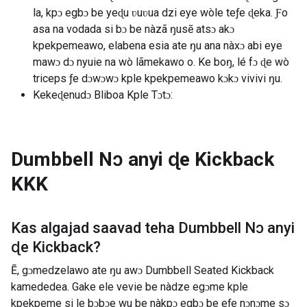
la, kpɔ egbɔ be yeɖu ʋuʋua dzi eye wòle teƒe ɖeka. Ƒo
asa na vodada si bɔ be nàzã ŋusẽ atsɔ akɔ
kpekpemeawo, elabena esia ate ŋu ana nàxɔ abi eye
mawɔ dɔ nyuie na wò lãmekawo o. Ke boŋ, lé fɔ ɖe wò
triceps ƒe dɔwɔwɔ kple kpekpemeawo kɔkɔ vivivi ŋu.
Kekeɖenudɔ Bliboa Kple Tɔtɔ:
Dumbbell Nɔ anyi ɖe Kickback
KKK
Kas algajad saavad teha
Dumbbell Nɔ anyi
ɖe Kickback
?
Ẽ, gɔmedzelawo ate ŋu awɔ Dumbbell Seated Kickback
kamededea. Gake ele vevie be nàdze egɔme kple
kpekpeme si le bɔbɔe wu be nàkpɔ egbɔ be eƒe nɔnɔme sɔ