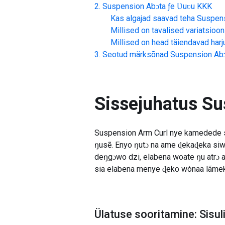
Suspension Abɔta ƒe Ʋuʋu
KKK
Kas algajad saavad teha
Suspens
Millised on tavalised variatsioon
Millised on head täiendavad har
Seotud märksõnad
Suspension Abɔ
Sissejuhatus
Su
Suspension Arm Curl nye kamedede s
ŋusẽ. Enyo ŋutɔ na ame ɖekaɖeka si
deŋgɔwo dzi, elabena woate ŋu atrɔ 
sia elabena menye ɖeko wònaa lãmekaw
Ülatuse sooritamine: Sisu