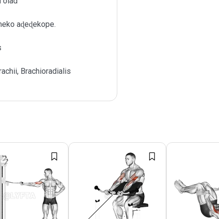
 õlad
meko aɖeɖekope.
s
achii, Brachioradialis