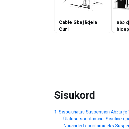
Cable Gbeƒãɖela
abɔ 
Curl
bicep
Sisukord
Sissejuhatus
Suspension Abɔta ƒe
Ülatuse sooritamine: Sisuline õp
Nõuanded sooritamiseks
Suspen