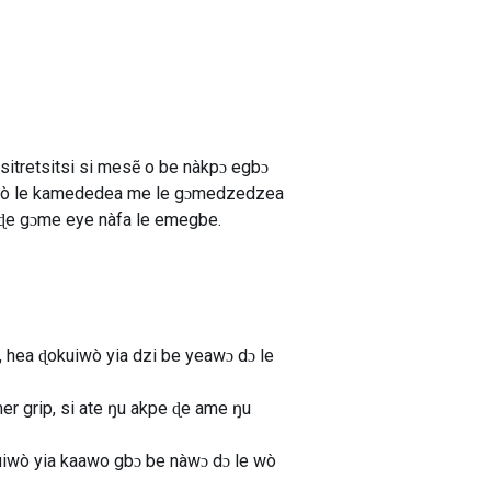
itretsitsi si mesẽ o be nàkpɔ egbɔ
mɔ wò le kamededea me le gɔmedzedzea
ɖe gɔme eye nàfa le emegbe.
, hea ɖokuiwò yia dzi be yeawɔ dɔ le
r grip, si ate ŋu akpe ɖe ame ŋu
kuiwò yia kaawo gbɔ be nàwɔ dɔ le wò