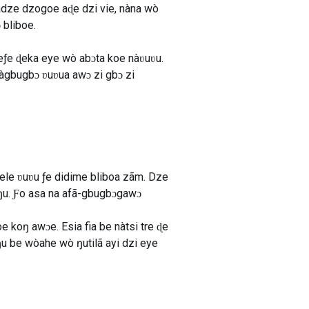
dze dzogoe aɖe dzi vie, nàna wò
bliboe.
teƒe ɖeka eye wò abɔta koe nàʋuʋu.
nàgbugbɔ ʋuʋua awɔ zi gbɔ zi
ele ʋuʋu ƒe didime bliboa zãm. Dze
u. Ƒo asa na afã-gbugbɔgawɔ
koŋ awɔe. Esia fia be nàtsi tre ɖe
ŋu be wòahe wò ŋutilã ayi dzi eye