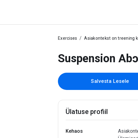
Exercises
Asiakontekst on treening 
Suspension Abɔ
Salvesta Lesele
Ülatuse profiil
Kehaos
Asiakonte