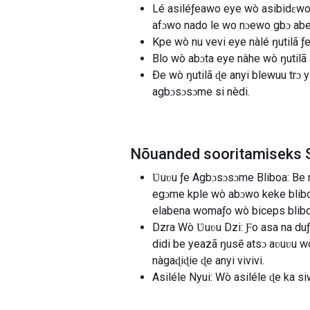
Lé asiléƒeawo eye wò asibidɛwo
afɔwo nado le wo nɔewo gbɔ abe
Kpe wò nu vevi eye nàlé ŋutilã ƒ
Blo wò abɔta eye nàhe wò ŋutilã
Ðe wò ŋutilã ɖe anyi blewuu trɔ
agbɔsɔsɔme si nèdi.
Nõuanded sooritamiseks 
Ʋuʋu ƒe Agbɔsɔsɔme Bliboa: Be n
egɔme kple wò abɔwo keke blibo
elabena womaƒo wò biceps blibo
Dzra Wò Ʋuʋu Dzi: Ƒo asa na duƒ
didi be yeazã ŋusẽ atsɔ aʋuʋu wò
nàgaɖiɖie ɖe anyi vivivi.
Asiléle Nyui: Wò asiléle ɖe ka s