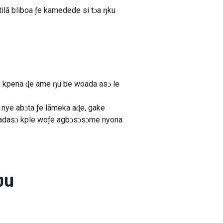
tilã bliboa ƒe kamedede si tɔa ŋku
si kpena ɖe ame ŋu be woada asɔ le
 nye abɔta ƒe lãmeka aɖe, gake
e dadasɔ kple woƒe agbɔsɔsɔme nyona
ʋu