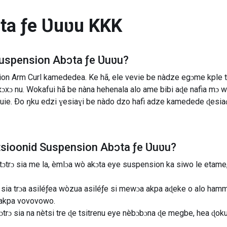
ta ƒe Ʋuʋu
KKK
uspension Abɔta ƒe Ʋuʋu
?
n Arm Curl kamededea. Ke hã, ele vevie be nàdze egɔme kple ts
xɔxɔ nu. Wokafui hã be nàna hehenala alo ame bibi aɖe nafia 
ie. Ðo ŋku edzi ɣesiaɣi be nàdo dzo hafi adze kamedede ɖesia
tsioonid
Suspension Abɔta ƒe Ʋuʋu
?
ɔtrɔ sia me la, èmlɔa wò akɔta eye suspension ka siwo le etame
sia trɔa asiléƒea wòzua asiléƒe si mewɔa akpa aɖeke o alo hamme
 akpa vovovowo.
ɔtrɔ sia na nètsi tre ɖe tsitrenu eye nèbɔbɔna ɖe megbe, hea ɖo