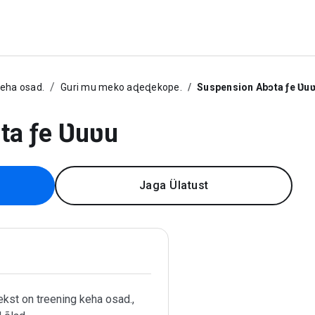
keha osad.
Guri mu meko aɖeɖekope.
Suspension Abɔta ƒe Ʋu
ta ƒe Ʋuʋu
Jaga Ülatust
kst on treening keha osad.,