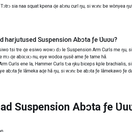
Tɔtrɔ sia naa squat kpena ɖe alɔnu curl ŋu, si wɔnɛ be wònyea ŋu
ad harjutused
Suspension Abɔta ƒe Ʋuʋu
?
siwo tsi tre ɖe esiwo wowɔ dɔ le Suspension Arm Curls me ŋu, 
e mɔ ɖe abixɔxɔ nu, eye wodoa ŋusẽ ame ƒe tame hã.
m Curls ene la, Hammer Curls tɔa ŋku biceps kple brachialis, si
i nye abɔta ƒe lãmeka aɖe hã ŋu, si wɔnɛ be abɔta ƒe lãmekawo ƒ
nad
Suspension Abɔta ƒe Ʋu
on