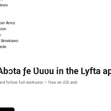
dewo
per Arms
sion
ɔ
e lãmekawo
dede
bɔta ƒe Ʋuʋu in the Lyfta a
and follow full workouts — free on iOS and