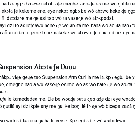
 nadze ŋgɔ dzi eye nàbɔbɔ ɖe megbe vaseɖe esime wò ŋutilã na
 akɔta ƒe kekeme ene, eye nàkpɔ egbɔ be wò abɔwo keke ɖe ŋgɔ 
e fli dzɔdzɔe me ɖe asi tso wò ta vaseɖe wò afɔkpodzi.
 ayi dzi to asiléƒeawo hehe ɖe wò abɔta me, nàna wò abɔta nanɔ 
 yi afisi nèdze egɔme tsoe, nàkeke wò abɔwo ɖe enu bliboe, eye 
Suspension Abɔta ƒe Ʋuʋu
àkpɔ viɖe geɖe tso Suspension Arm Curl la me la, kpɔ egbɔ be y
e, emegbe nàbla wo vaseɖe esime wò asiwo nate ɖe wò abɔta ŋ
e o.
uƒu le kamededea me. Ele be woaɖu ʋuʋu ɖesiaɖe dzi eye woaɖoe 
 ŋutilã ayi dzi kple anyime ŋu. Ke boŋ, lé fɔ ɖe wò biceps zazã 
iwo wotsɔ blaa ʋua ŋu hã le vevie. Kpɔ egbɔ be wò asibidɛwo