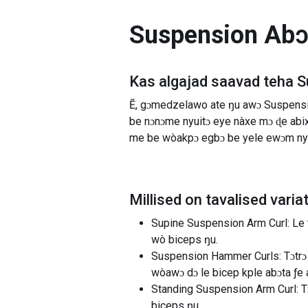
Suspension Abɔ
Kas algajad saavad teha
S
Ẽ, gɔmedzelawo ate ŋu awɔ Suspensio
be nɔnɔme nyuitɔ eye nàxe mɔ ɖe abi
me be wòakpɔ egbɔ be yele ewɔm nyu
Millised on tavalised varia
Supine Suspension Arm Curl: Le t
wò biceps ŋu.
Suspension Hammer Curls: Tɔtrɔ 
wòawɔ dɔ le bicep kple abɔta ƒe
Standing Suspension Arm Curl: T
biceps ŋu.