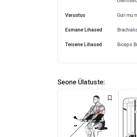
Ülemised
Varustus
Guri mu 
Esmane Lihased
Brachiali
Teisene Lihased
Biceps Br
Seone Ülatuste
: