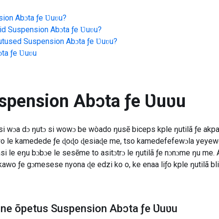
ion Abɔta ƒe Ʋuʋu
?
id
Suspension Abɔta ƒe Ʋuʋu
?
jutused
Suspension Abɔta ƒe Ʋuʋu
?
ta ƒe Ʋuʋu
spension Abɔta ƒe Ʋuʋu
i wɔa dɔ ŋutɔ si wowɔ be wòado ŋusẽ biceps kple ŋutilã ƒe akp
wo le kamedede ƒe ɖoɖo ɖesiaɖe me, tso kamedefefewɔla yeyew
asi le eŋu bɔbɔe le sesẽme to asitɔtrɔ le ŋutilã ƒe nɔnɔme ŋu
o ƒe gɔmesese nyona ɖe edzi ko o, ke enaa liƒo kple ŋutilã bli
line õpetus Suspension Abɔta ƒe Ʋuʋu