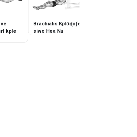
Eve
Brachialis Kplɔ̃ɖoƒe
Afɔ Eve Hammer
l kple
siwo Hea Nu
Curl kple Towel