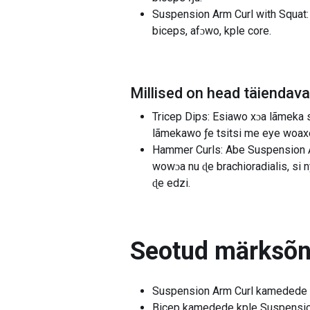
Suspension Arm Curl with Squat: 
biceps, afɔwo, kple core.
Millised on head täiendav
Tricep Dips: Esiawo xɔa lãmeka 
lãmekawo ƒe tsitsi me eye woax
Hammer Curls: Abe Suspension Ar
wowɔa nu ɖe ​​brachioradialis, s
ɖe edzi.
Seotud märksõ
Suspension Arm Curl kamedede
Bicep kamedede kple Suspensi