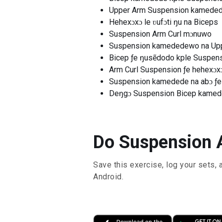
Upper Arm Suspension kamede
Hehexɔxɔ le ʋufɔti ŋu na Biceps
Suspension Arm Curl mɔnuwo
Suspension kamededewo na Up
Bicep ƒe ŋusẽdodo kple Suspen
Arm Curl Suspension ƒe hehexɔx
Suspension kamedede na abɔ ƒ
Deŋgɔ Suspension Bicep kame
Do Suspension A
Save this exercise, log your sets, 
Android.