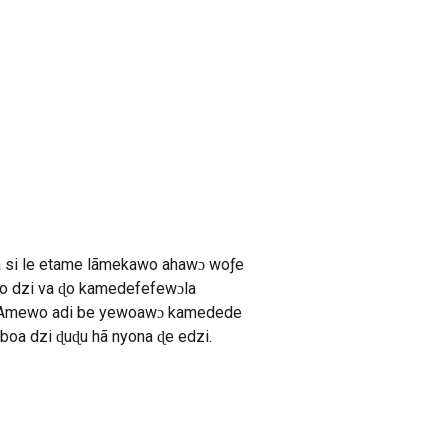
a si le etame lãmekawo ahawɔ woƒe
o dzi va ɖo kamedefefewɔla
 me. Amewo adi be yewoawɔ kamedede
boa dzi ɖuɖu hã nyona ɖe edzi.