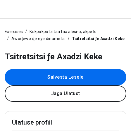
Exercises
Kɔkpɔkpɔ bi taa taa alesi-ɔ, akpe lo.
Awoɖewo ɖe eye diname la.
Tsitretsitsi ƒe Axadzi Keke
Tsitretsitsi ƒe Axadzi Keke
Salvesta Lesele
Jaga Ülatust
Ülatuse profiil