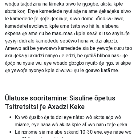
wòɖoa taɖodzinu na lãmeka siwo le ŋgɔgbe, akɔta, kple
abɔta koŋ. Enye kamedede nyui aɖe na ame ɖekaɖeka siwo
le kamedede ƒe ɖoƒe ɖesiaɖe, siwo dome ɔfisdɔwɔlawo,
kamedefefewɔlawo, kple ame tsitsiwo hã le, elabena
ekpena ɖe ame ŋu be masɔmasɔ kple sesẽ si tso anyinɔƒe
ɣeyiɣi didi alo kamedede sesẽwo hena vɛ dzi akpɔtɔ.
Amewo adi be yewoawɔ kamedede sia be yewoƒe ʋuʋu tso
axa ɖeka yi axadzi nanyo ɖe edzi, be ŋutilã bliboa nasɔ ɖe
ɖoɖo nu nyuie wu, eye wòado gbɔgbɔ nyuitɔ ɖe ŋgɔ, si akpe
ɖe yewoƒe nyonyo kple dɔwɔwɔ ŋu le goawo katã me.
Ülatuse sooritamine: Sisuline õpetus
Tsitretsitsi ƒe Axadzi Keke
Kɔ wò ɖusibɔ ɖe ta dzi eye nàtsɔ wò akɔta aɖo wò
miame, eye nàna wò akɔta kple afɔwo nanɔ teƒe ɖeka.
Lé nɔnɔme sia me abe sɛkɛnd 10-30 ene, eye nàse wò