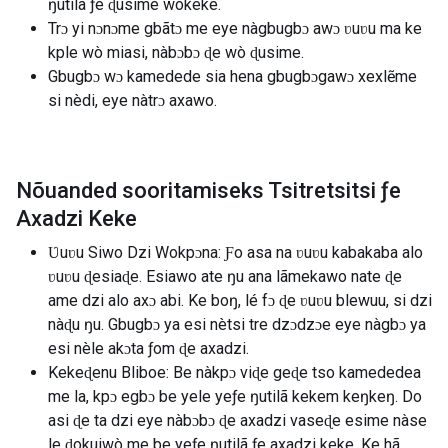
ŋutilã ƒe ɖusime wòkeke.
Trɔ yi nɔnɔme gbãtɔ me eye nàgbugbɔ awɔ ʋuʋu ma ke
kple wò miasi, nàbɔbɔ ɖe wò ɖusime.
Gbugbɔ wɔ kamedede sia hena gbugbɔgawɔ xexlẽme
si nèdi, eye nàtrɔ axawo.
Nõuanded sooritamiseks Tsitretsitsi ƒe
Axadzi Keke
Ʋuʋu Siwo Dzi Wokpɔna: Ƒo asa na ʋuʋu kabakaba alo
ʋuʋu ɖesiaɖe. Esiawo ate ŋu ana lãmekawo nate ɖe
ame dzi alo axɔ abi. Ke boŋ, lé fɔ ɖe ʋuʋu blewuu, si dzi
nàɖu ŋu. Gbugbɔ ya esi nètsi tre dzɔdzɔe eye nàgbɔ ya
esi nèle akɔta ƒom ɖe axadzi.
Kekeɖenu Bliboe: Be nàkpɔ viɖe geɖe tso kamededea
me la, kpɔ egbɔ be yele yeƒe ŋutilã kekem keŋkeŋ. Do
asi ɖe ta dzi eye nàbɔbɔ ɖe axadzi vaseɖe esime nàse
le ɖokuiwò me be yeƒe ŋutilã ƒe axadzi keke. Ke hã,