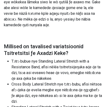
eye wòkekea lãmeka siwo le wò ŋutilã ƒe axawo me. Gake
abe alesi wòle le kamedede ɖesiaɖe gome ene la, ele
vevie be nàzã nɔnɔme kple aɖaŋu nyuitɔ be nàƒo asa na
abixɔxɔ. Ne mèka ɖe edzi o la, anyo ɣesiaɣi be nàbia
kamedede ŋuti nunyala aɖe.
Millised on tavalised variatsioonid
Tsitretsitsi ƒe Axadzi Keke
?
Tɔtrɔ bubue nye Standing Lateral Stretch with a
Resistance Band, afisi nèléa tsitretsiɖeŋuka aɖe ɖe ta
dzi, tsɔa asi eveawo heae ɖe vovo, emegbe nèbɔbɔna
ɖe axa ɖeka be nàkekee.
Cross Body Lateral Stretch nye tɔtrɔ bubu, afisi nètsoa
afɔ ɖeka ɖe evelia megbe eye nèbɔbɔna ɖe ŋgɔgbefɔ
ƒe akpa dzi, eye nèkekea alɔ si le axa ɖeka ma ke ɖe ta
dzi.