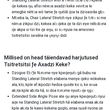
Standing Lateral Stretch with a Twist tsɔa tɔtrɔ kpena
ɖe kekea ŋu, afisi nèwɔa axadzi keke vevitɔa le
emegbe nètrɔa wò tame ƒe ŋutilã ɖoa ta dzisasrãa gbɔ.
Mlɔeba la, Chair Lateral Stretch nye zikpui ƒe tɔtrɔ si me
nènɔa zikpui dzi, kekea alɔ ɖeka ɖe ta dzi eye nèbɔbɔna
ɖe akpa si tsi tre ɖe eŋu, si sɔ nyuie na amesiwo
tsitretsitsi sesẽna na ɣeyiɣi didi.
Millised on head täiendavad harjutused
Tsitretsitsi ƒe Axadzi Keke
?
Dzogoe Etɔ̃ ƒe Nɔnɔme nye kpeɖeŋutɔ gã bubu na
Standing Lateral Stretch elabena menye ɖeko wòkekea
ata, klo, kple afɔkpodzi hedoa ŋusẽe ko o, ke eʋua
akɔta kple abɔta hã, si doa nɔnɔme nyuitɔ ɖe ŋgɔ.
Extended Side Angle Pose ate ŋu anye kpeɖeŋutɔ nyui
aɖe na Standing Lateral Stretch hã elabena enaa akɔta
kple akɔta ƒe kawo kekena goglo, enaa ŋusẽ nyona ɖe