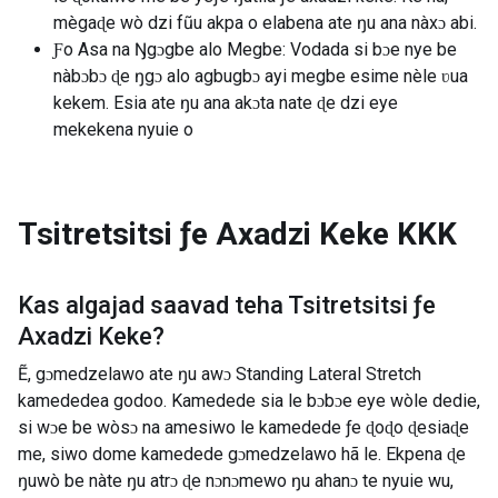
mègaɖe wò dzi fũu akpa o elabena ate ŋu ana nàxɔ abi.
Ƒo Asa na Ŋgɔgbe alo Megbe: Vodada si bɔe nye be
nàbɔbɔ ɖe ŋgɔ alo agbugbɔ ayi megbe esime nèle ʋua
kekem. Esia ate ŋu ana akɔta nate ɖe dzi eye
mekekena nyuie o
Tsitretsitsi ƒe Axadzi Keke
KKK
Kas algajad saavad teha
Tsitretsitsi ƒe
Axadzi Keke
?
Ẽ, gɔmedzelawo ate ŋu awɔ Standing Lateral Stretch
kamededea godoo. Kamedede sia le bɔbɔe eye wòle dedie,
si wɔe be wòsɔ na amesiwo le kamedede ƒe ɖoɖo ɖesiaɖe
me, siwo dome kamedede gɔmedzelawo hã le. Ekpena ɖe
ŋuwò be nàte ŋu atrɔ ɖe nɔnɔmewo ŋu ahanɔ te nyuie wu,