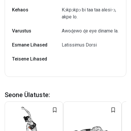
Kehaos
Kɔkpɔkpɔ bi taa taa alesi-ɔ,
akpe lo.
Varustus
Awoɖewo ɖe eye diname la.
Esmane Lihased
Latissimus Dorsi
Teisene Lihased
Seone Ülatuste
: