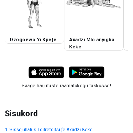
Dzogoewo Yi Kpeƒe
Axadzi Mlɔ anyigba
S
Keke
ƒ
Saage harjutuste raamatukogu taskusse!
Sisukord
Sissejuhatus
Tsitretsitsi ƒe Axadzi Keke