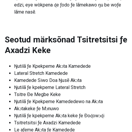
edzi, eye wòkpena ɖe ƒodo ƒe lãmekawo ŋu be woƒe
lãme nasẽ.
Seotud märksõnad
Tsitretsitsi ƒe
Axadzi Keke
Ŋutilã ƒe Kpekpeme Akɔta Kamedede
Lateral Stretch Kamedede
Kamedede Siwo Doa Ŋusẽ Akɔta
Ŋutilã ƒe kpekpeme Lateral Stretch
Tsitre Ðe Megbe Keke
Ŋutilã ƒe Kpekpeme Kamededewo na Akɔta
Akɔtakeke ƒe Mɔnuwo
Ŋutilã ƒe kpekpeme Akɔta keke ƒe Ðoɖowɔɖi
Tsitretsitsi ƒe Axadzi Kamedede
Le aƒeme Akɔta ƒe Kamedede