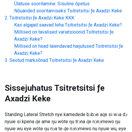
Ülatuse sooritamine: Sisuline õpetus
Nõuanded sooritamiseks
Tsitretsitsi ƒe Axadzi Keke
Tsitretsitsi ƒe Axadzi Keke
KKK
Kas algajad saavad teha
Tsitretsitsi ƒe Axadzi Keke
?
Millised on tavalised variatsioonid
Tsitretsitsi ƒe
Axadzi Keke
?
Millised on head täiendavad harjutused
Tsitretsitsi ƒe
Axadzi Keke
?
Seotud märksõnad
Tsitretsitsi ƒe Axadzi Keke
Sissejuhatus
Tsitretsitsi ƒe
Axadzi Keke
Standing Lateral Stretch nye kamedede bɔbɔe aɖe si wɔa dɔ
nyuie si kpena ɖe ame ŋu wòte ŋu trɔna ɖe nɔnɔmewo ŋu
nyuie wu eye wòte ŋu nɔa te ɖe nɔnɔmewo nu nyuie wu, eye