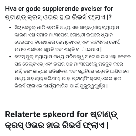
Hva er gode supplerende øvelser for
ଷ୍ଟାଣ୍ଡ୍ କ୍ରସ୍ ଓଭର ହାଇ ରିଭର୍ସ ଫ୍ଲାଏ |
?
ସିଟ୍ କେବୁଲ୍ ଧାଡି ହେଉଛି ଅନ୍ୟ ଏକ ସମ୍ବନ୍ଧୀୟ ବ୍ୟାୟାମ
କାରଣ ଏହା ସମାନ ମାଂସପେଶୀ ଗୋଷ୍ଠୀ ଉପରେ ଧ୍ୟାନ
ଦେଇଥାଏ, ବିଶେଷକରି ରୋମ୍ବୋଏଡ୍ ଏବଂ ଲାଟିସିମସ୍ ଡୋର୍ସି,
ଉପର ଶରୀରର ସ୍ଥିତି ଏବଂ ଶକ୍ତି ବ .ାଇଥାଏ |
ଫେସ୍ ପୁଲ୍ ବ୍ୟାୟାମ ମଧ୍ୟ ପରିପକ୍ୱ ଅଟେ କାରଣ ଏହା କେବଳ
ପଛ ଡେଲ୍ଟଏଡ୍ ଏବଂ ଉପର ପଛ ମାଂସପେଶୀକୁ ମଜବୁତ କରେ
ନାହିଁ, ବରଂ କାନ୍ଧର ଗତିଶୀଳତା ଏବଂ ସ୍ଥିତିରେ ଉନ୍ନତି ଆଣିବାରେ
ମଧ୍ୟ ସାହାଯ୍ୟ କରିଥାଏ, ଯାହା ଷ୍ଟାଣ୍ଡିଂ କ୍ରସ୍ ଓଭର ହାଇ
ରିଭର୍ସ ଫ୍ଲାଏର କାର୍ଯ୍ୟକାରିତା ପାଇଁ ଗୁରୁତ୍ୱପୂର୍ଣ୍ଣ |
Relaterte søkeord for
ଷ୍ଟାଣ୍ଡ୍
କ୍ରସ୍ ଓଭର ହାଇ ରିଭର୍ସ ଫ୍ଲାଏ |