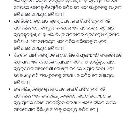
ଏକ ସ୍ଥିରତା ବଲ୍ ଅନ୍ତର୍ଭୂକ୍ତ ହୋଇଛି, ଯାହା ବ୍ୟାୟାମ କରିବା
ସମୟରେ କୋରକୁ ନିୟୋଜିତ କରିବାରେ ଏବଂ ସନ୍ତୁଳନକୁ ଉନ୍ନତ
କରିବାରେ ସାହାଯ୍ୟ କରିଥାଏ |
ପ୍ରତିରୋଧ ବ୍ୟାଣ୍ଡ କ୍ରସ୍ ଓଭର ହାଇ ରିଭର୍ସ ଫ୍ଲାଏ: ଏହି
ପରିବର୍ତ୍ତନରେ, ଡମ୍ବୁଲ୍ ବଦଳରେ ଏକ ପ୍ରତିରୋଧ ବ୍ୟାଣ୍ଡ
ବ୍ୟବହୃତ ହୁଏ, ଯାହା ଏକ ଭିନ୍ନ ପ୍ରକାରର ପ୍ରତିରୋଧ ପ୍ରଦାନ
କରିଥାଏ ଏବଂ ନମନୀୟତା ଏବଂ ଗତିର ପରିସରକୁ ଉନ୍ନତ
କରିବାରେ ସାହାଯ୍ୟ କରିଥାଏ |
ସିଙ୍ଗଲ୍ ଆର୍ମ କ୍ରସ୍-ଓଭର ହାଇ ରିଭର୍ସ ଫ୍ଲାଏ: ଏହି ସଂସ୍କରଣରେ
ବ୍ୟାୟାମ ଏକ ସମୟରେ ବ୍ୟାୟାମ କରିବା ଅନ୍ତର୍ଭୁକ୍ତ, ଯାହା
ବ୍ୟକ୍ତିଗତ ମାଂସପେଶୀ ଗୋଷ୍ଠୀ ଉପରେ ଧ୍ୟାନ ଦେବା ଏବଂ
ଯେକ any ଣସି ଅସନ୍ତୁଳନକୁ ସଂଶୋଧନ କରିବାରେ ସାହାଯ୍ୟ
କରିଥାଏ |
ଇନକ୍ଲିନ୍ ବେଞ୍ଚ କ୍ରସ୍-ଓଭର ହାଇ ରିଭର୍ସ ଫ୍ଲାଏ: ଏହି
ପରିବର୍ତ୍ତନ ଏକ ଇନକ୍ଲିନ୍ ବେଞ୍ଚରେ କରାଯାଇଥାଏ, ଯାହା
ବ୍ୟାୟାମର କୋଣ ପରିବର୍ତ୍ତନ କରିଥାଏ ଏବଂ ଶରୀରର ଉପର
ମାଂସପେଶୀର ବିଭିନ୍ନ ଅଂଶକୁ ଲକ୍ଷ୍ୟ କରିପାରେ |