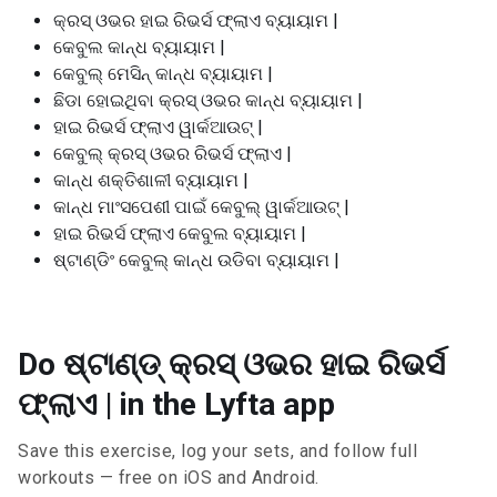
କ୍ରସ୍ ଓଭର ହାଇ ରିଭର୍ସ ଫ୍ଲାଏ ବ୍ୟାୟାମ |
କେବୁଲ କାନ୍ଧ ବ୍ୟାୟାମ |
କେବୁଲ୍ ମେସିନ୍ କାନ୍ଧ ବ୍ୟାୟାମ |
ଛିଡା ହୋଇଥିବା କ୍ରସ୍ ଓଭର କାନ୍ଧ ବ୍ୟାୟାମ |
ହାଇ ରିଭର୍ସ ଫ୍ଲାଏ ୱାର୍କଆଉଟ୍ |
କେବୁଲ୍ କ୍ରସ୍ ଓଭର ରିଭର୍ସ ଫ୍ଲାଏ |
କାନ୍ଧ ଶକ୍ତିଶାଳୀ ବ୍ୟାୟାମ |
କାନ୍ଧ ମାଂସପେଶୀ ପାଇଁ କେବୁଲ୍ ୱାର୍କଆଉଟ୍ |
ହାଇ ରିଭର୍ସ ଫ୍ଲାଏ କେବୁଲ ବ୍ୟାୟାମ |
ଷ୍ଟାଣ୍ଡିଂ କେବୁଲ୍ କାନ୍ଧ ଉଡିବା ବ୍ୟାୟାମ |
Do ଷ୍ଟାଣ୍ଡ୍ କ୍ରସ୍ ଓଭର ହାଇ ରିଭର୍ସ
ଫ୍ଲାଏ | in the Lyfta app
Save this exercise, log your sets, and follow full
workouts — free on iOS and Android.