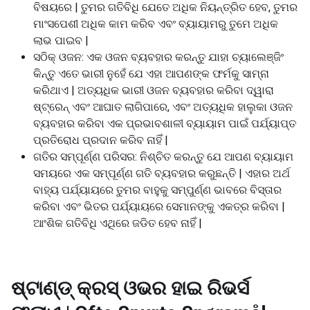
ବିଷୟରେ | ତୁମର ଗତିବିଧି ଯେତେ ଅଧିକ ନିୟନ୍ତ୍ରିତ ହେବ, ତୁମର
ମାଂସପେଶୀ ଅଧିକ କାମ କରିବ ଏବଂ ବ୍ୟାୟାମରୁ ତୁମେ ଅଧିକ
ଲାଭ ପାଇବ |
ସଠିକ୍ ଓଜନ: ଏକ ଓଜନ ବ୍ୟବହାର କରନ୍ତୁ ଯାହା ଚ୍ୟାଲେଞ୍ଜିଂ
କିନ୍ତୁ ଏତେ ଭାରୀ ନୁହେଁ ଯେ ଏହା ଆପଣଙ୍କ ଫର୍ମକୁ ସାମ୍ନା
କରିଥାଏ | ଅତ୍ୟଧିକ ଭାରୀ ଓଜନ ବ୍ୟବହାର କରିବା ଦ୍ୱାରା
ଷ୍ଟ୍ରେନ୍ ଏବଂ ଆଘାତ ଲାଗିପାରେ, ଏବଂ ଅତ୍ୟଧିକ ହାଲୁକା ଓଜନ
ବ୍ୟବହାର କରିବା ଏକ ପ୍ରଭାବଶାଳୀ ବ୍ୟାୟାମ ପାଇଁ ପର୍ଯ୍ୟାପ୍ତ
ପ୍ରତିରୋଧ ପ୍ରଦାନ କରିବ ନାହିଁ |
ଗତିର ସମ୍ପୂର୍ଣ୍ଣ ପରିସର: ନିଶ୍ଚିତ କରନ୍ତୁ ଯେ ଆପଣ ବ୍ୟାୟାମ
ସମୟରେ ଏକ ସମ୍ପୂର୍ଣ୍ଣ ଗତି ବ୍ୟବହାର କରୁଛନ୍ତି | ଏହାର ଅର୍ଥ
ବାହ୍ୟ ପର୍ଯ୍ୟାୟରେ ତୁମର ବାହୁକୁ ସମ୍ପୁର୍ଣ୍ଣ ଭାବରେ ବିସ୍ତାର
କରିବା ଏବଂ ଭିତର ପର୍ଯ୍ୟାୟରେ ସେମାନଙ୍କୁ ଏକତ୍ର କରିବା |
ଆଂଶିକ ଗତିବିଧି ଏଥିରେ ଜଡିତ ହେବ ନାହିଁ |
ଷ୍ଟାଣ୍ଡ୍ କ୍ରସ୍ ଓଭର ହାଇ ରିଭର୍ସ