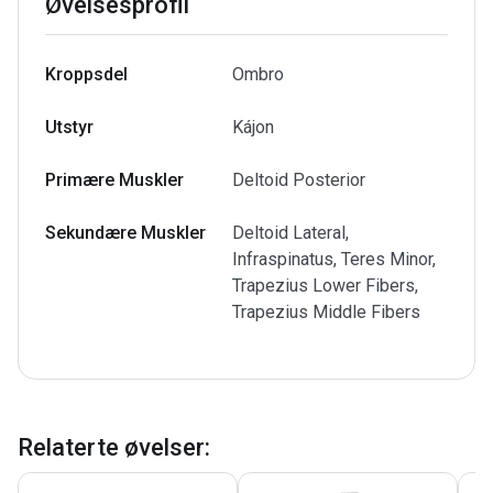
Øvelsesprofil
Kroppsdel
Ombro
Utstyr
Kájon
Primære Muskler
Deltoid Posterior
Sekundære Muskler
Deltoid Lateral,
Infraspinatus, Teres Minor,
Trapezius Lower Fibers,
Trapezius Middle Fibers
Relaterte øvelser
: