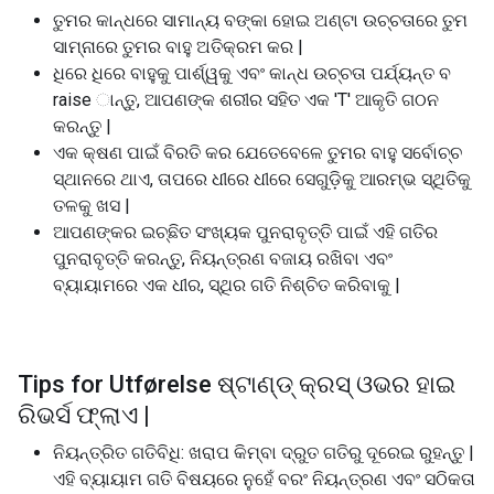
ତୁମର କାନ୍ଧରେ ସାମାନ୍ୟ ବଙ୍କା ହୋଇ ଅଣ୍ଟା ଉଚ୍ଚତାରେ ତୁମ
ସାମ୍ନାରେ ତୁମର ବାହୁ ଅତିକ୍ରମ କର |
ଧିରେ ଧିରେ ବାହୁକୁ ପାର୍ଶ୍ୱକୁ ଏବଂ କାନ୍ଧ ଉଚ୍ଚତା ପର୍ଯ୍ୟନ୍ତ ବ
raise ାନ୍ତୁ, ଆପଣଙ୍କ ଶରୀର ସହିତ ଏକ 'T' ଆକୃତି ଗଠନ
କରନ୍ତୁ |
ଏକ କ୍ଷଣ ପାଇଁ ବିରତି କର ଯେତେବେଳେ ତୁମର ବାହୁ ସର୍ବୋଚ୍ଚ
ସ୍ଥାନରେ ଥାଏ, ତାପରେ ଧୀରେ ଧୀରେ ସେଗୁଡ଼ିକୁ ଆରମ୍ଭ ସ୍ଥିତିକୁ
ତଳକୁ ଖସ |
ଆପଣଙ୍କର ଇଚ୍ଛିତ ସଂଖ୍ୟକ ପୁନରାବୃତ୍ତି ପାଇଁ ଏହି ଗତିର
ପୁନରାବୃତ୍ତି କରନ୍ତୁ, ନିୟନ୍ତ୍ରଣ ବଜାୟ ରଖିବା ଏବଂ
ବ୍ୟାୟାମରେ ଏକ ଧୀର, ସ୍ଥିର ଗତି ନିଶ୍ଚିତ କରିବାକୁ |
Tips for Utførelse ଷ୍ଟାଣ୍ଡ୍ କ୍ରସ୍ ଓଭର ହାଇ
ରିଭର୍ସ ଫ୍ଲାଏ |
ନିୟନ୍ତ୍ରିତ ଗତିବିଧି: ଖରାପ କିମ୍ବା ଦ୍ରୁତ ଗତିରୁ ଦୂରେଇ ରୁହନ୍ତୁ |
ଏହି ବ୍ୟାୟାମ ଗତି ବିଷୟରେ ନୁହେଁ ବରଂ ନିୟନ୍ତ୍ରଣ ଏବଂ ସଠିକତା