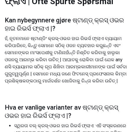
ଫ୍ଲାଏ |
Ofte Spurte Spørsmål
Kan nybegynnere gjøre
ଷ୍ଟାଣ୍ଡ୍ କ୍ରସ୍ ଓଭର
ହାଇ ରିଭର୍ସ ଫ୍ଲାଏ |
?
ହଁ, ନୂତନମାନେ ଷ୍ଟାଣ୍ଡିଂ କ୍ରସ୍-ଓଭର ହାଇ ରିଭର୍ସ ଫ୍ଲାଏ ବ୍ୟାୟାମ
କରିପାରିବେ, କିନ୍ତୁ ସେମାନେ ସଠିକ୍ ଓଜନ ବ୍ୟବହାର କରୁଛନ୍ତି ଏବଂ
ସେମାନଙ୍କର ମାଂସପେଶୀକୁ ଟାଣିନାହାଁନ୍ତି ନିଶ୍ଚିତ କରିବାକୁ ହାଲୁକା
ଓଜନରୁ ଆରମ୍ଭ କରିବା ଉଚିତ୍ | ଆଘାତକୁ ରୋକିବା ପାଇଁ ଯେକ any
ଣସି ବ୍ୟାୟାମର ସଠିକ୍ ରୂପ ଶିଖିବା ଆରମ୍ଭକାରୀମାନଙ୍କ ପାଇଁ ସର୍ବଦା
ଗୁରୁତ୍ୱପୂର୍ଣ୍ଣ | ସେମାନେ ମଧ୍ୟ ଜଣେ ଫିଟନେସ୍ ପ୍ରଫେସନାଲ କିମ୍ବା
ପ୍ରଶିକ୍ଷକଙ୍କଠାରୁ ମାର୍ଗଦର୍ଶନ ଖୋଜିବାକୁ ଚିନ୍ତା କରିବା ଉଚିତ୍ |
Hva er vanlige varianter av
ଷ୍ଟାଣ୍ଡ୍ କ୍ରସ୍
ଓଭର ହାଇ ରିଭର୍ସ ଫ୍ଲାଏ |
?
ସ୍ଥିରତା ବଲ୍ କ୍ରସ୍-ଓଭର ହାଇ ରିଭର୍ସ ଫ୍ଲାଏ: ଏହି ସଂସ୍କରଣରେ