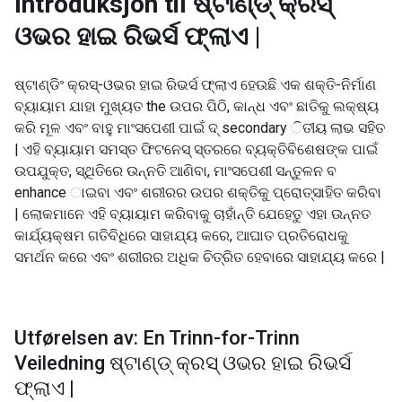
Introduksjon til
ଷ୍ଟାଣ୍ଡ୍ କ୍ରସ୍
ଓଭର ହାଇ ରିଭର୍ସ ଫ୍ଲାଏ |
ଷ୍ଟାଣ୍ଡିଂ କ୍ରସ୍-ଓଭର ହାଇ ରିଭର୍ସ ଫ୍ଲାଏ ହେଉଛି ଏକ ଶକ୍ତି-ନିର୍ମାଣ
ବ୍ୟାୟାମ ଯାହା ମୁଖ୍ୟତ the ଉପର ପିଠି, କାନ୍ଧ ଏବଂ ଛାତିକୁ ଲକ୍ଷ୍ୟ
କରି ମୂଳ ଏବଂ ବାହୁ ମାଂସପେଶୀ ପାଇଁ ଦ୍ secondary ିତୀୟ ଲାଭ ସହିତ
| ଏହି ବ୍ୟାୟାମ ସମସ୍ତ ଫିଟନେସ୍ ସ୍ତରରେ ବ୍ୟକ୍ତିବିଶେଷଙ୍କ ପାଇଁ
ଉପଯୁକ୍ତ, ସ୍ଥିତିରେ ଉନ୍ନତି ଆଣିବା, ମାଂସପେଶୀ ସନ୍ତୁଳନ ବ
enhance ାଇବା ଏବଂ ଶରୀରର ଉପର ଶକ୍ତିକୁ ପ୍ରୋତ୍ସାହିତ କରିବା
| ଲୋକମାନେ ଏହି ବ୍ୟାୟାମ କରିବାକୁ ଚାହାଁନ୍ତି ଯେହେତୁ ଏହା ଉନ୍ନତ
କାର୍ଯ୍ୟକ୍ଷମ ଗତିବିଧିରେ ସାହାଯ୍ୟ କରେ, ଆଘାତ ପ୍ରତିରୋଧକୁ
ସମର୍ଥନ କରେ ଏବଂ ଶରୀରର ଅଧିକ ଚିତ୍ରିତ ହେବାରେ ସାହାଯ୍ୟ କରେ |
Utførelsen av: En Trinn-for-Trinn
Veiledning ଷ୍ଟାଣ୍ଡ୍ କ୍ରସ୍ ଓଭର ହାଇ ରିଭର୍ସ
ଫ୍ଲାଏ |