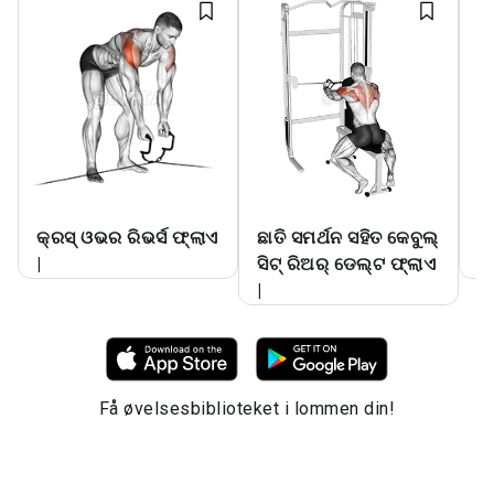
କ୍ରସ୍ ଓଭର ରିଭର୍ସ ଫ୍ଲାଏ
ଛାତି ସମର୍ଥନ ସହିତ କେବୁଲ୍
କେ
|
ସିଟ୍ ରିଅର୍ ଡେଲ୍ଟ ଫ୍ଲାଏ
ଓଭ
|
Få øvelsesbiblioteket i lommen din!