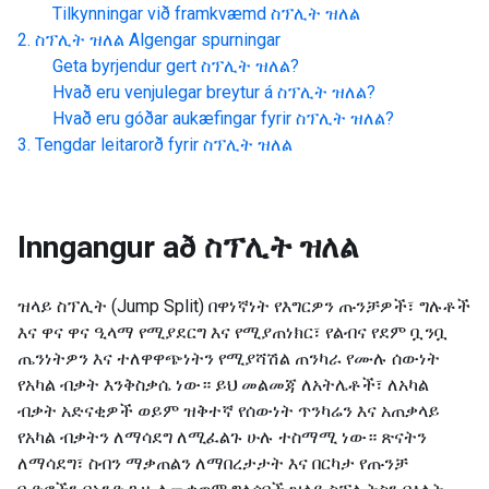
Tilkynningar við framkvæmd
ስፕሊት ዝለል
ስፕሊት ዝለል
Algengar spurningar
Geta byrjendur gert
ስፕሊት ዝለል
?
Hvað eru venjulegar breytur á
ስፕሊት ዝለል
?
Hvað eru góðar aukæfingar fyrir
ስፕሊት ዝለል
?
Tengdar leitarorð fyrir
ስፕሊት ዝለል
Inngangur að
ስፕሊት ዝለል
ዝላይ ስፕሊት (Jump Split) በዋነኛነት የእግርዎን ጡንቻዎች፣ ግሉቶች
እና ዋና ዋና ዒላማ የሚያደርግ እና የሚያጠነክር፣ የልብና የደም ቧንቧ
ጤንነትዎን እና ተለዋዋጭነትን የሚያሻሽል ጠንካራ የሙሉ ሰውነት
የአካል ብቃት እንቅስቃሴ ነው። ይህ መልመጃ ለአትሌቶች፣ ለአካል
ብቃት አድናቂዎች ወይም ዝቅተኛ የሰውነት ጥንካሬን እና አጠቃላይ
የአካል ብቃትን ለማሳደግ ለሚፈልጉ ሁሉ ተስማሚ ነው። ጽናትን
ለማሳደግ፣ ስብን ማቃጠልን ለማበረታታት እና በርካታ የጡንቻ