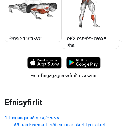
ትከሻ ነካ ፑሽ-አፕ
የቀኝ የላይኛው ክፍል።
እ
ቦክስ
Fá æfingagagnasafnið í vasann!
Efnisyfirlit
Inngangur að
ስፕሊት ዝለል
Að framkvæma: Leiðbeiningar skref fyrir skref