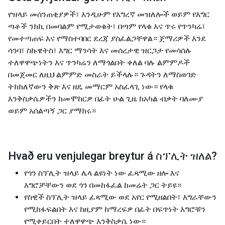
የዝላይ መሰንጠቂያዎች፣ እንዲሁም የእግረኛ መዝለሎች ወይም የእግር
ጣቶች ንክኪ በመባልም የሚታወቁት፣ በጣም የላቁ እና ጥሩ የጥንካሬ፣
የመተጣጠፍ እና የማስተባበር ደረጃ ያስፈልጋቸዋል። ጀማሪዎች እንደ
ሳንባ፣ ስኩዌትስ፣ እግር ማንሳት እና መሰረታዊ ዝርጋታ የመሳሰሉ
ተለዋዋጭነትን እና ጥንካሬን ለማጎልበት ቀለል ባሉ ልምምዶች
በመጀመር ለዚህ ልምምድ መስራት ይችላሉ። ጉዳትን ለማስወገድ
ትክክለኛውን ቅጽ እና ዘዴ መማርም አስፈላጊ ነው። የላቁ
እንቅስቃሴዎችን ከመሞከርዎ በፊት ሁል ጊዜ ከአካል ብቃት ባለሙያ
ወይም አሰልጣኝ ጋር ያማክሩ።
Hvað eru venjulegar breytur á
ስፕሊት ዝለል
?
የጎን ስፕሊት ዝላይ ሌላ ልዩነት ነው ፈጻሚው ዘሎ እና
እግሮቻቸውን ወደ ጎን በመከፋፈል ከመሬት ጋር ትይዩ።
የስዊች ስፕሊት ዝላይ ፈጻሚው ወደ አየር የሚዘልበት፣ እግራቸውን
የሚከፋፍልበት እና ከዚያም ከማረፍዎ በፊት በፍጥነት እግሮቹን
የሚቀይርበት ተለዋዋጭ እንቅስቃሴ ነው።