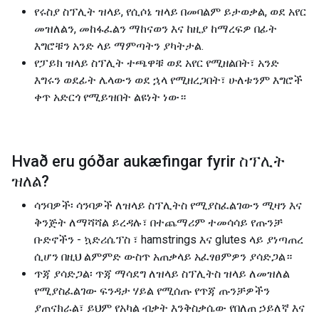
የሩስያ ስፕሊት ዝላይ, የሲሶኔ ዝላይ በመባልም ይታወቃል, ወደ አየር
መዝለልን, መከፋፈልን ማከናወን እና ከዚያ ከማረፍዎ በፊት
እግሮቹን አንድ ላይ ማምጣትን ያካትታል.
የፓይክ ዝላይ ስፕሊት ተጫዋቹ ወደ አየር የሚዘልበት፣ አንድ
እግሩን ወደፊት ሌላውን ወደ ኋላ የሚዘረጋበት፣ ሁለቱንም እግሮች
ቀጥ አድርጎ የሚይዝበት ልዩነት ነው።
Hvað eru góðar aukæfingar fyrir
ስፕሊት
ዝለል
?
ሳንባዎች፡ ሳንባዎች ለዝላይ ስፕሊትስ የሚያስፈልገውን ሚዛን እና
ቅንጅት ለማሻሻል ይረዳሉ፣ በተጨማሪም ተመሳሳይ የጡንቻ
ቡድኖችን - ኳድሪሴፕስ ፣ hamstrings እና glutes ላይ ያነጣጠረ
ሲሆን በዚህ ልምምድ ውስጥ አጠቃላይ አፈፃፀምዎን ያሳድጋል።
ጥጃ ያሳድጋል፡ ጥጃ ማሳደግ ለዝላይ ስፕሊትስ ዝላይ ለመዝለል
የሚያስፈልገው ፍንዳታ ሃይል የሚሰጡ የጥጃ ጡንቻዎችን
ያጠናክራል፣ ይህም የአካል ብቃት እንቅስቃሴው የበለጠ ኃይለኛ እና