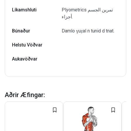
Líkamshluti
Plyometrics تمرين الجسم
أجزاء.
Búnaður
Damlo ɣuẓal n tunid d tnat.
Helstu Vöðvar
Aukavöðvar
Aðrir Æfingar
: