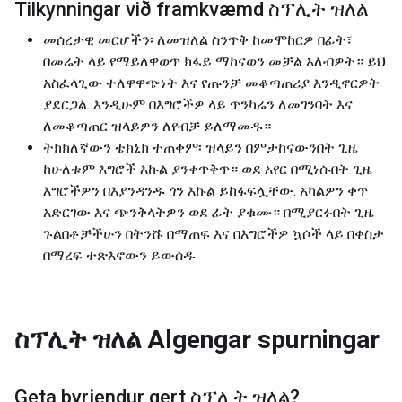
Tilkynningar við framkvæmd ስፕሊት ዝለል
መሰረታዊ መርሆችን፡ ለመዝለል ስንጥቅ ከመሞከርዎ በፊት፣
በመሬት ላይ የማይለዋወጥ ክፋይ ማከናወን መቻል አለብዎት። ይህ
አስፈላጊው ተለዋዋጭነት እና የጡንቻ መቆጣጠሪያ እንዲኖርዎት
ያደርጋል. እንዲሁም በእግሮችዎ ላይ ጥንካሬን ለመገንባት እና
ለመቆጣጠር ዝላይዎን ለየብቻ ይለማመዱ።
ትክክለኛውን ቴክኒክ ተጠቀም፡ ዝላይን በምታከናውንበት ጊዜ
ከሁለቱም እግሮች እኩል ያንቀጥቅጥ። ወደ አየር በሚነሱበት ጊዜ
እግሮችዎን በእያንዳንዱ ጎን እኩል ይከፋፍሏቸው. አካልዎን ቀጥ
አድርገው እና ​​ጭንቅላትዎን ወደ ፊት ያቁሙ። በሚያርፉበት ጊዜ
ጉልበቶቻችሁን በትንሹ በማጠፍ እና በእግሮችዎ ኳሶች ላይ በቀስታ
በማረፍ ተጽእኖውን ይውሰዱ
ስፕሊት ዝለል
Algengar spurningar
Geta byrjendur gert
ስፕሊት ዝለል
?