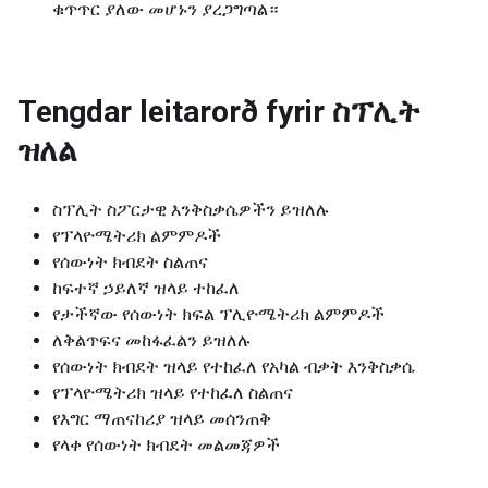
ቁጥጥር ያለው መሆኑን ያረጋግጣል።
Tengdar leitarorð fyrir
ስፕሊት
ዝለል
ስፕሊት ስፖርታዊ እንቅስቃሴዎችን ይዝለሉ
የፕላዮሜትሪክ ልምምዶች
የሰውነት ክብደት ስልጠና
ከፍተኛ ኃይለኛ ዝላይ ተከፈለ
የታችኛው የሰውነት ክፍል ፕሊዮሜትሪክ ልምምዶች
ለቅልጥፍና መከፋፈልን ይዝለሉ
የሰውነት ክብደት ዝላይ የተከፈለ የአካል ብቃት እንቅስቃሴ
የፕላዮሜትሪክ ዝላይ የተከፈለ ስልጠና
የእግር ማጠናከሪያ ዝላይ መሰንጠቅ
የላቀ የሰውነት ክብደት መልመጃዎች