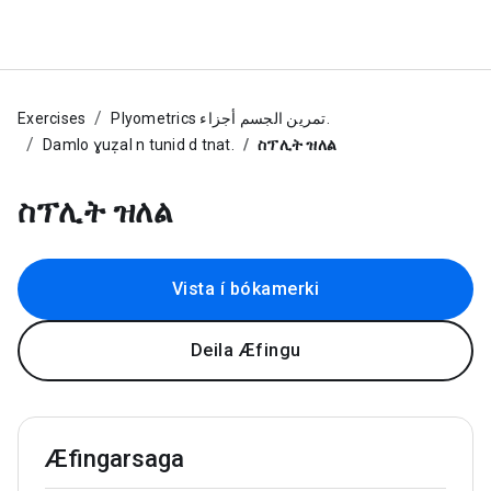
Exercises
Plyometrics تمرين الجسم أجزاء.
Damlo ɣuẓal n tunid d tnat.
ስፕሊት ዝለል
ስፕሊት ዝለል
Vista í bókamerki
Deila Æfingu
Æfingarsaga