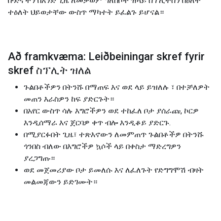
ቡድኖችን በአንድ ጊዜ ለመቃወም ግለሰቦች ዝላይ ስፕሊትስን በዕለት
ተዕለት ህይወታቸው ውስጥ ማካተት ይፈልጉ ይሆናል።
Að framkvæma: Leiðbeiningar skref fyrir
skref ስፕሊት ዝለል
ጉልበቶችዎን በትንሹ በማጠፍ እና ወደ ላይ ይዝለሉ ፣ በተቻለዎት
መጠን እራስዎን ከፍ ያድርጉት።
በአየር ውስጥ ሳሉ እግሮችዎን ወደ ተከፈለ ቦታ ያሰራጩ, ኮርዎ
እንዲሰማራ እና ጀርባዎ ቀጥ ብሎ እንዲቆይ ያድርጉ.
በሚያርፉበት ጊዜ፣ ተጽእኖውን ለመምጠጥ ጉልበቶችዎ በትንሹ
ጎንበስ ብለው በእግሮችዎ ኳሶች ላይ በቀስታ ማድረግዎን
ያረጋግጡ።
ወደ መጀመሪያው ቦታ ይመለሱ እና ለፈለጉት የድግግሞሽ ብዛት
መልመጃውን ይድገሙት።