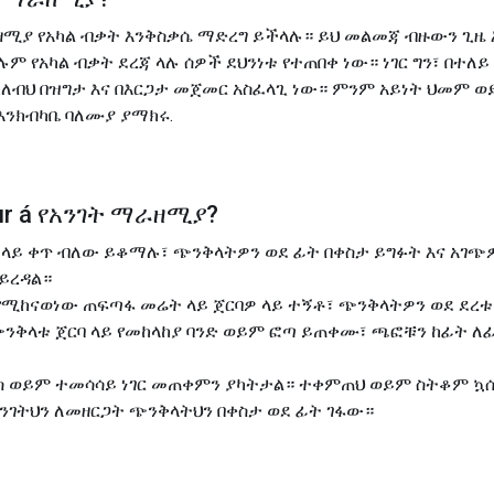
ዘሚያ የአካል ብቃት እንቅስቃሴ ማድረግ ይችላሉ። ይህ መልመጃ ብዙውን ጊዜ 
ሉም የአካል ብቃት ደረጃ ላሉ ሰዎች ደህንነቱ የተጠበቀ ነው። ነገር ግን፣ በተለ
 ካለብህ በዝግታ እና በእርጋታ መጀመር አስፈላጊ ነው። ምንም አይነት ህመም 
እንክብካቤ ባለሙያ ያማክሩ.
r á
የአንገት ማራዘሚያ
?
 ላይ ቀጥ ብለው ይቆማሉ፣ ጭንቅላትዎን ወደ ፊት በቀስታ ይግፉት እና አገጭዎ
ይረዳል።
ት የሚከናወነው ጠፍጣፋ መሬት ላይ ጀርባዎ ላይ ተኝቶ፣ ጭንቅላትዎን ወደ ደረ
ጭንቅላቱ ጀርባ ላይ የመከላከያ ባንድ ወይም ፎጣ ይጠቀሙ፣ ጫፎቹን ከፊት 
 ኳስ ወይም ተመሳሳይ ነገር መጠቀምን ያካትታል። ተቀምጠህ ወይም ስትቆም ኳ
ንገትህን ለመዘርጋት ጭንቅላትህን በቀስታ ወደ ፊት ገፋው።