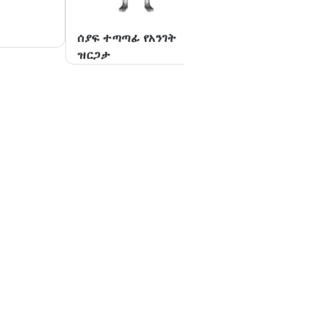
ሰያፍ ተጣጣፊ የአንገት
የሚሽከረከር አንገት
ዝርጋታ
መዘርጋት