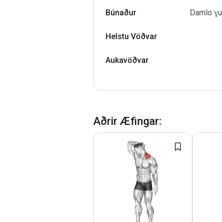
Búnaður
Damlo ɣuẓ
Helstu Vöðvar
Aukavöðvar
Aðrir Æfingar
: