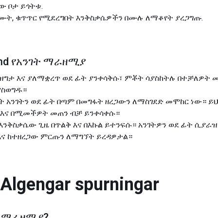
ው ቦታ ይጎትቱ.
ድገሙት, ቁጥጥር የሚደረግበት እንቅስቃሴዎችን በሙሉ ለማቆየት ያረጋግጡ.
væmd የአንገት ማራዘሚያ
በዝግታ እና ያለማቋረጥ ወደ ፊት ያንቀሳቅሱ፣ ምቾት ሳያስከትሉ በተቻለዎት 
ያስወግዱ።
ተት አንገትን ወደ ፊት በጣም በመግፋት ዘረጋውን ለማስገደድ መሞከር ነው። ይ
 እና በሚመችዎት መጠን ብቻ ይንቀሳቀሱ።
 እንቅስቃሴው ጊዜ በጥልቅ እና በእኩል ይተንፍሱ። አንገትዎን ወደ ፊት ሲያ
እና ከተዘረጋው ምርጡን ለማግኘት ይረዳዎታል።
Algengar spurningar
ት ማራዘሚያ
?