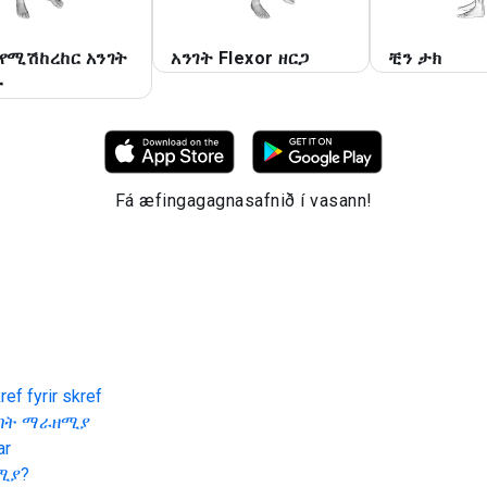
 የሚሽከረከር አንገት
አንገት Flexor ዘርጋ
ቺን ታክ
ታ
Fá æfingagagnasafnið í vasann!
ef fyrir skref
ንገት ማራዘሚያ
ar
ሚያ
?