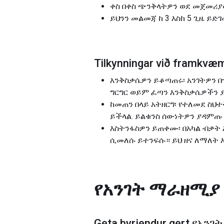
ቀስ በቀስ ጭንቅላትዎን ወደ መጀመሪያ
ይህንን መልመጃ ከ 3 እስከ 5 ጊዜ ይ
Tilkynningar við framk
እንቅስቃሴዎን ይቆጣጠሩ፡ አንገትዎን 
ግርግር ወይም ፈጣን እንቅስቃሴዎችን 
ከመጠን በላይ አትዘርግ፡ የተለመደ ስህ
ይችላል. ይልቁንስ ሰውነትዎን ያዳምጡ
እስትንፋስዎን ይጠቀሙ፡ በአካል ብቃት
ሲመለሱ ይተንፍሱ። ይህ ዘና ለማለት 
የአንገት ማራዘሚያ
Geta byrjendur gert
የአንገ