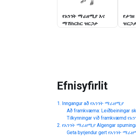
የአንገት ማራዘሚያ እና
የታገዘ
ማሽከርከር ዝርጋታ
ዝርጋ
Efnisyfirlit
Inngangur að
የአንገት ማራዘሚያ
Að framkvæma: Leiðbeiningar skr
Tilkynningar við framkvæmd
የአ
የአንገት ማራዘሚያ
Algengar spurning
Geta byrjendur gert
የአንገት ማራዘ