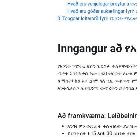
Hvað eru venjulegar breytur á
የአ
Hvað eru góðar aukæfingar fyrir
Tengdar leitarorð fyrir
የአንገት ማራ
Inngangur að
የ
የአንገት ፕሮትራክሽን ዝርጋታ ተለዋዋጭነትን
ብቃት እንቅስቃሴ ነው። ይህ ዝርጋታ ለሁሉ
ለማስተካከል እና ረዘም ላለ ጊዜ መቀመጥ የ
እንቅስቃሴን ሊያሳድግ፣ ውጥረትን ይቀንሳል እ
Að framkvæma: Leiðbeinin
አንገትዎን ወደ ፊት ቀስ ብለው ያራዝሙ
ይህንን ቦታ ከ15 እስከ 30 ሰከንድ ያ