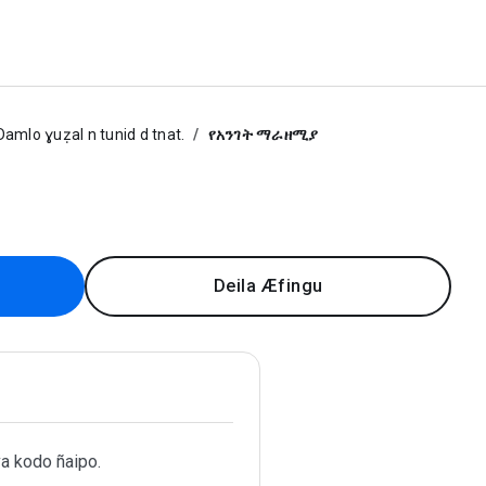
Damlo ɣuẓal n tunid d tnat.
የአንገት ማራዘሚያ
Deila Æfingu
a kodo ñaipo.