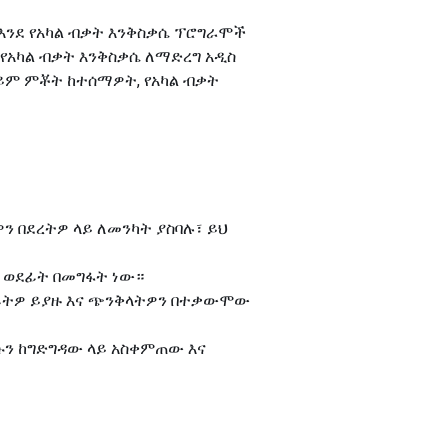
እንደ የአካል ብቃት እንቅስቃሴ ፕሮግራሞች
ይ የአካል ብቃት እንቅስቃሴ ለማድረግ አዲስ
ወይም ምቾት ከተሰማዎት, የአካል ብቃት
ን በደረትዎ ላይ ለመንካት ያስባሉ፣ ይህ
ቱ ወደፊት በመግፋት ነው።
ለፊትዎ ይያዙ እና ጭንቅላትዎን በተቃውሞው
ሱን ከግድግዳው ላይ አስቀምጠው እና