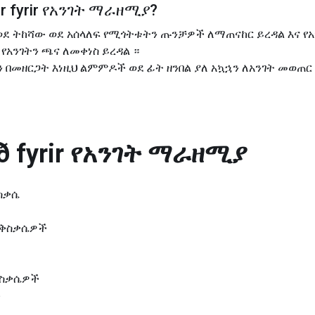
 fyrir
የአንገት ማራዘሚያ
?
 ወደ ትከሻው ወደ አሰላለፍ የሚጎትቱትን ጡንቻዎች ለማጠናከር ይረዳል እና 
የአንገትን ጫና ለመቀነስ ይረዳል ።
 በመዘርጋት እነዚህ ልምምዶች ወደ ፊት ዘንበል ያለ አኳኋን ለአንገት መወጠ
 fyrir
የአንገት ማራዘሚያ
ስቃሴ
እንቅስቃሴዎች
ቅስቃሴዎች
ች