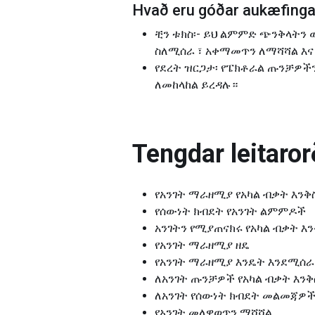
Hvað eru góðar aukæfingar
ቺን ቱክስ፡- ይህ ልምምድ ጭንቅላትን
ስለሚሰራ ፣ አቀማመጥን ለማሻሻል እና 
የደረት ዝርጋታ፡ የፔክቶራል ጡንቻዎችን
ለመከላከል ይረዳሉ።
Tengdar leitarorð
የአንገት ማራዘሚያ የአካል ብቃት እንቅ
የሰውነት ክብደት የአንገት ልምምዶች
አንገትን የሚያጠናክሩ የአካል ብቃት 
የአንገት ማራዘሚያ ዘዴ
የአንገት ማራዘሚያ እንዴት እንደሚሰራ
ለአንገት ጡንቻዎች የአካል ብቃት እን
ለአንገት የሰውነት ክብደት መልመጃዎ
የአንገት መለዋወጥን ማሻሻል