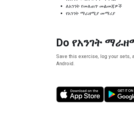
ለአንገት የመለጠጥ መልመጃዎች
የአንገት ማራዘሚያ መማሪያ
Do የአንገት ማራዘሚያ
Save this exercise, log your sets, 
Android.