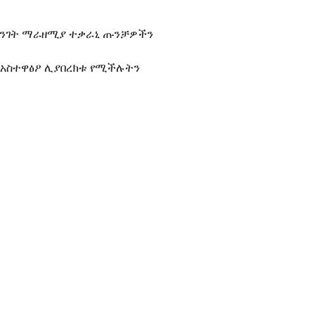
የአንገት ማራዘሚያ ተቃራኒ ጡንቻዎችን
ር አስተዋፅዖ ሊያበረክቱ የሚችሉትን