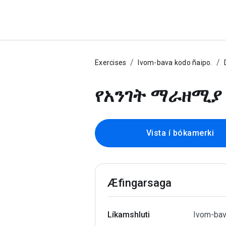
Exercises
Ivom-bava kodo ñaipo.
የአንገት ማራዘሚያ
Vista í bókamerki
Æfingarsaga
Líkamshluti
Ivom-bav