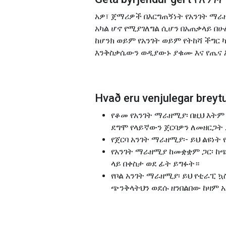
አዎ፣ ጀማሪዎች በእርግጠኝነት የአንገት ማራ
አካል ሆኖ የሚያገለግል ሲሆን በአጠቃላይ በሁ
ከሆንክ ወይም የአንገት ወይም የትከሻ ችግር
እንቅስቃሴውን ወዲያውኑ ያቁሙ እና የጤና 
Hvað eru venjulegar breytu
የቆመ የአንገት ማራዘሚያ፡ በዚህ እትም
ደግሞ የላይኛውን ጀርባዎን ለመዘርጋት 
የጀርባ አንገት ማራዘሚያ፡- ይህ ልዩነ
የአንገት ማራዘሚያ ከመቋቋም ጋር፡ ከ
ላይ በቀስታ ወደ ፊት ይግፉት።
የቦል አንገት ማራዘሚያ፡ ይህ የቲራፒ
ጭንቅላትህን ወደሱ ዘንበልበው ከዛም አ