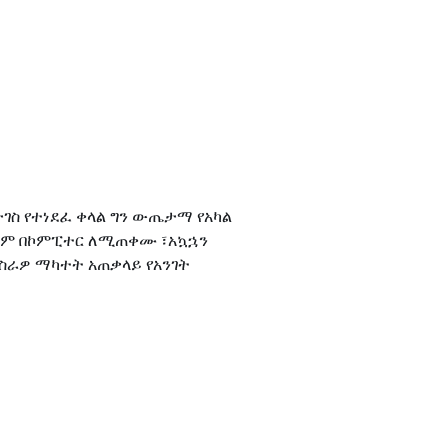
ገስ የተነደፈ ቀላል ግን ውጤታማ የአካል
ወይም በኮምፒተር ለሚጠቀሙ ፣አኳኋን
ስራዎ ማካተት አጠቃላይ የአንገት