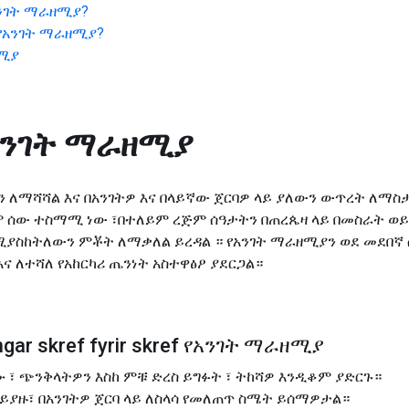
ንገት ማራዘሚያ
?
የአንገት ማራዘሚያ
?
ዘሚያ
አንገት ማራዘሚያ
 ለማሻሻል እና በአንገትዎ እና በላይኛው ጀርባዎ ላይ ያለውን ውጥረት ለማስታ
ም ሰው ተስማሚ ነው ፣በተለይም ረጅም ሰዓታትን በጠረጴዛ ላይ በመስራት 
ሚያስከትለውን ምቾት ለማቃለል ይረዳል ። የአንገት ማራዘሚያን ወደ መደበኛ 
ና ለተሻለ የአከርካሪ ጤንነት አስተዋፅዖ ያደርጋል።
gar skref fyrir skref የአንገት ማራዘሚያ
 ፣ ጭንቅላትዎን እስከ ምቹ ድረስ ይግፉት ፣ ትከሻዎ እንዲቆም ያድርጉ።
ህል ይያዙ፣ በአንገትዎ ጀርባ ላይ ለስላሳ የመለጠጥ ስሜት ይሰማዎታል።