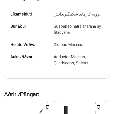
Líkamshluti
رویه کارهای شکمگیری‌ایش.
Búnaður
Suspenso hatra anarana ny
fitaovana.
Helstu Vöðvar
Gluteus Maximus
Aukavöðvar
Adductor Magnus,
Quadriceps, Soleus
Aðrir Æfingar
: