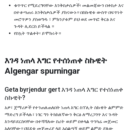
ቁጥጥር የሚደረግባቸው እንቅስቃሴዎች፡ መልመጃውን በቀስታ እና
በተቆጣጠሩ እንቅስቃሴዎች ያከናውኑ። በስኩዊቱ ውስጥ በፍጥነት
መሮጥዎን ያስወግዱ ፣ ምክንያቱም ይህ ወደ መጥፎ ቅርፅ እና
ጉዳት ሊደርስ ይችላል ።
የስኳት ጥልቀት፡ ይሞክሩት።
እገዳ ነጠላ እግር የተሰነጠቀ ስኩዊት
Algengar spurningar
Geta byrjendur gert
እገዳ ነጠላ እግር የተሰነጠቀ
ስኩዊት
?
አዎ፣ ጀማሪዎች የተንጠለጠለበት ነጠላ እግር ስፕሊት ስኩዌት ልምምድ
ማድረግ ይችላሉ፣ ነገር ግን ትክክለኛውን ቅርፅ ለማረጋገጥ እና ጉዳት
እንዳይደርስባቸው በተሻሻለው ስሪት ወይም በቀላል ጥንካሬ መጀመር
አለባቸው። በሂደቱ መጀመሪያ ላይ አሰልጣኝ ወይም ልምድ ያለው