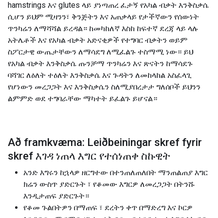
hamstrings እና glutes ላይ ያነጣጠረ ፈታኝ የአካል ብቃት እንቅስቃሴ
ሲሆን ይህም ሚዛንን፣ ቅንጅትን እና አጠቃላይ የታችኛውን የሰውነት
ጥንካሬን ለማሻሻል ይረዳል። ከመካከለኛ እስከ ከፍተኛ ደረጃ ላይ ላሉ
አትሌቶች እና የአካል ብቃት አድናቂዎች የተግባር ብቃትን ወይም
ስፖርታዊ ውጤታቸውን ለማሳደግ ለሚፈልጉ ተስማሚ ነው። ይህ
የአካል ብቃት እንቅስቃሴ ጡንቻማ ጥንካሬን እና ጽናትን ከማሳደጉ
ባሻገር ለዕለት ተዕለት እንቅስቃሴ እና ጉዳትን ለመከላከል አስፈላጊ
የሆነውን መረጋጋት እና እንቅስቃሴን ስለሚያበረታታ ግለሰቦች ይህንን
ልምምድ ወደ ተግባራቸው ማካተት ይፈልጉ ይሆናል።
Að framkvæma: Leiðbeiningar skref fyrir
skref እገዳ ነጠላ እግር የተሰነጠቀ ስኩዊት
አንድ እግሩን ከኋላዎ ዘርግተው በተንጠለጠለበት ማንጠልጠያ እግር
ክሬን ውስጥ ያድርጉት ፣ የቆመው እግርዎ ለመረጋጋት በትንሹ
እንዲታጠፍ ያድርጉት።
የቆመ ጉልበትዎን በማጠፍ ፣ ደረትን ቀጥ በማድረግ እና ኮርዎ