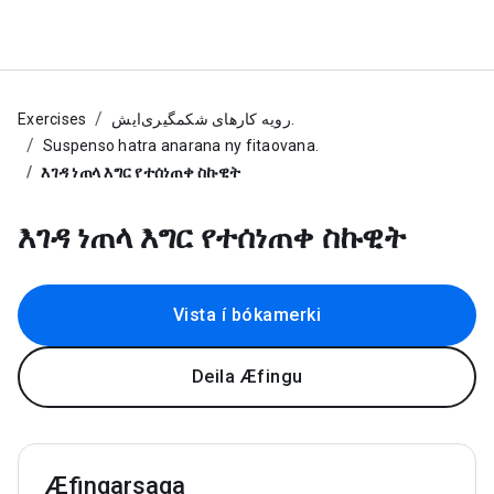
Exercises
رویه کارهای شکمگیری‌ایش.
Suspenso hatra anarana ny fitaovana.
እገዳ ነጠላ እግር የተሰነጠቀ ስኩዊት
እገዳ ነጠላ እግር የተሰነጠቀ ስኩዊት
Vista í bókamerki
Deila Æfingu
Æfingarsaga