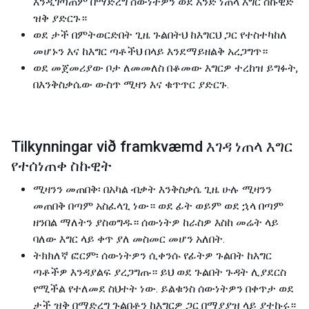
እንዲገጣጠም በማድረግ ሰውነትዎን ወደ አንድ ነጠላ እግር ስኩዊድ
ዝቅ ያድርጉ።
ወደ ታች በምትወርድበት ጊዜ ጉልበትህ ከእግርህ ጋር የተስተካከለ
መሆኑን እና ከእግር ጣቶችህ በላይ እንደማይዘልቅ አረጋግጥ።
ወደ መጀመሪያው ቦታ ለመመለስ በቆመው እግርዎ ተረከዝ ይግፉት,
በእንቅስቃሴው ውስጥ ሚዛን እና ቁጥጥር ያድርጉ.
Tilkynningar við framkvæmd እገዳ ነጠላ እግር
የተሰነጠቀ ስኩዊት
ሚዛንን መጠበቅ፡ በአካል ብቃት እንቅስቃሴ ጊዜ ሁሉ ሚዛንን
መጠበቅ በጣም አስፈላጊ ነው። ወደ ፊት ወይም ወደ ኋላ በጣም
ዘንበል ማለትን ያስወግዱ። ሰውነትዎ ከራስዎ እስከ መሬት ላይ
ባለው እግር ላይ ቀጥ ያለ መስመር መሆን አለበት.
ትክክለኛ ፎርም፡ ሰውነትዎን ሲቀንሱ የፊትዎ ጉልበት ከእግር
ጣቶችዎ እንዳያልፍ ያረጋግጡ። ይህ ወደ ጉልበት ጉዳት ሊያደርስ
የሚችል የተለመደ ስህተት ነው. ይልቁንስ ሰውነትዎን በቀጥታ ወደ
ታች ዝቅ በማድረግ ጉልበቶን ከእግርዎ ጋር በማያያዝ ላይ ያተኩሩ።