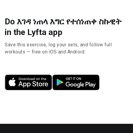
Do እገዳ ነጠላ እግር የተሰነጠቀ ስኩዊት
in the Lyfta app
Save this exercise, log your sets, and follow full
workouts — free on iOS and Android.