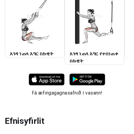
እገዳ ነጠላ እግር ስኩዊት
እገዳ ነጠላ እግር የተሰነጠቀ
የ
ስኩዊት
Fá æfingagagnasafnið í vasann!
Efnisyfirlit