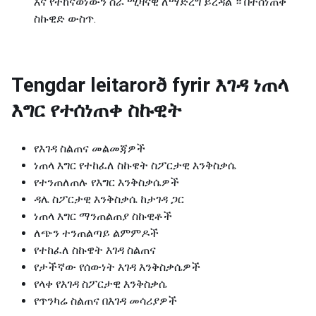
እና የተከናወነውን ስራ ሚዛናዊ ለማድረግ ይረዳል ። በተሰነጠቀ
ስኩዊድ ውስጥ.
Tengdar leitarorð fyrir
እገዳ ነጠላ
እግር የተሰነጠቀ ስኩዊት
የእገዳ ስልጠና መልመጃዎች
ነጠላ እግር የተከፈለ ስኩዌት ስፖርታዊ እንቅስቃሴ
የተንጠለጠሉ የእግር እንቅስቃሴዎች
ዳሌ ስፖርታዊ እንቅስቃሴ ከታገዳ ጋር
ነጠላ እግር ማንጠልጠያ ስኩዊቶች
ለጭን ተንጠልጣይ ልምምዶች
የተከፈለ ስኩዌት እገዳ ስልጠና
የታችኛው የሰውነት እገዳ እንቅስቃሴዎች
የላቀ የእገዳ ስፖርታዊ እንቅስቃሴ
የጥንካሬ ስልጠና በእገዳ መሳሪያዎች