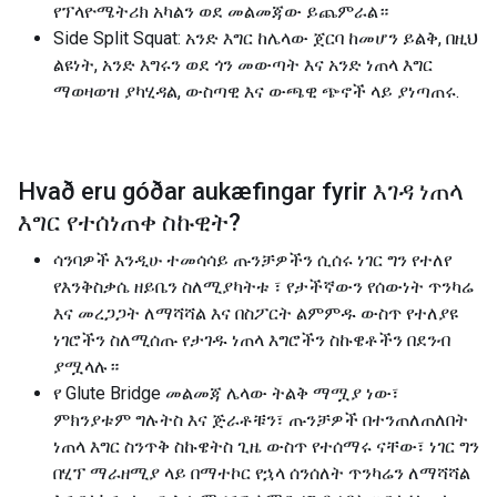
የፕላዮሜትሪክ አካልን ወደ መልመጃው ይጨምራል።
Side Split Squat: አንድ እግር ከሌላው ጀርባ ከመሆን ይልቅ, በዚህ
ልዩነት, አንድ እግሩን ወደ ጎን መውጣት እና አንድ ነጠላ እግር
ማወዛወዝ ያካሂዳል, ውስጣዊ እና ውጫዊ ጭኖች ላይ ያነጣጠሩ.
Hvað eru góðar aukæfingar fyrir
እገዳ ነጠላ
እግር የተሰነጠቀ ስኩዊት
?
ሳንባዎች እንዲሁ ተመሳሳይ ጡንቻዎችን ሲሰሩ ነገር ግን የተለየ
የእንቅስቃሴ ዘይቤን ስለሚያካትቱ ፣ የታችኛውን የሰውነት ጥንካሬ
እና መረጋጋት ለማሻሻል እና በስፖርት ልምምዱ ውስጥ የተለያዩ
ነገሮችን ስለሚሰጡ የታገዱ ነጠላ እግሮችን ስኩዌቶችን በደንብ
ያሟላሉ።
የ Glute Bridge መልመጃ ሌላው ትልቅ ማሟያ ነው፣
ምክንያቱም ግሉትስ እና ጅራቶቹን፣ ጡንቻዎች በተንጠለጠለበት
ነጠላ እግር ስንጥቅ ስኩዌትስ ጊዜ ውስጥ የተሰማሩ ናቸው፣ ነገር ግን
በሂፕ ማራዘሚያ ላይ በማተኮር የኋላ ሰንሰለት ጥንካሬን ለማሻሻል