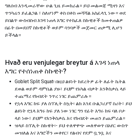
ግለሰብ እንዲመራቸው ሁል ጊዜ ይመከራል። ይህ መልመጃ ሚዛን እና
ጥንካሬን ይፈልጋል ፣ ስለሆነም ቀስ በቀስ መሻሻል አስፈላጊ ነው። ወደ
ይበልጥ ውስብስብ እገዳ ነጠላ እግር የተከፈለ ስኩዊቶች ከመቀጠልዎ
በፊት በመደበኛ ስኩዊቶች ወይም ሳንባዎች መጀመር ጠቃሚ ሊሆን
ይችላል።
Hvað eru venjulegar breytur á
እገዳ ነጠላ
እግር የተሰነጠቀ ስኩዊት
?
Goblet Split Squat፡ በዚህ ልዩነት ከደረትዎ ፊት ለፊት ኬትል
ደወል ወይም ዳምቤል ያዙ፣ ይህም የአካል ብቃት እንቅስቃሴ ላይ
ተጨማሪ የክብደት ንጥረ ነገር ይጨምራሉ።
የኋላ እግር ከፍ ያለ ስፕሊት ስኳት፡ ልክ እንደ ቡልጋሪያኛ ስሪት፣ ይህ
ልዩነት የኋላ እግሩ ከፍ ያለ ነው ነገር ግን የፊት እግሩ ከፍ ባለ ቦታ
ላይ ነው፣ ይህም የእንቅስቃሴ እና የክብደት መጠን ይጨምራል።
ዝላይ ስፕሊት ስኩዌት፡- ይህ ተለዋዋጭ መለዋወጥ በአየር ውስጥ
መዝለል እና እግሮችን መቀየር፣ የልብና የደም ቧንቧ እና