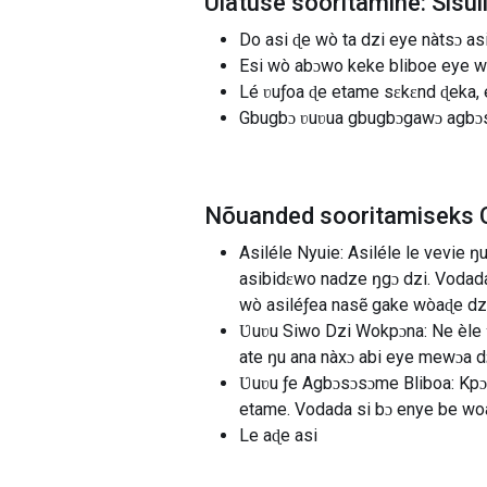
Ülatuse sooritamine: Sisul
Do asi ɖe wò ta dzi eye nàtsɔ as
Esi wò abɔwo keke bliboe eye wò
Lé ʋuƒoa ɖe etame sɛkɛnd ɖeka, 
Gbugbɔ ʋuʋua gbugbɔgawɔ agbɔsɔ
Nõuanded sooritamiseks Ca
Asiléle Nyuie: Asiléle le vevie 
asibidɛwo nadze ŋgɔ dzi. Vodada 
wò asiléƒea nasẽ gake wòaɖe dzi
Ʋuʋu Siwo Dzi Wokpɔna: Ne èle ʋ
ate ŋu ana nàxɔ abi eye mewɔa dɔ
Ʋuʋu ƒe Agbɔsɔsɔme Bliboa: Kpɔ
etame. Vodada si bɔ enye be wo
Le aɖe asi