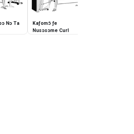
bɔ Nɔ Ta
Kaƒomɔ̃ ƒe
Ka si Mlɔ Bicep C
Nusɔsɔme Curl