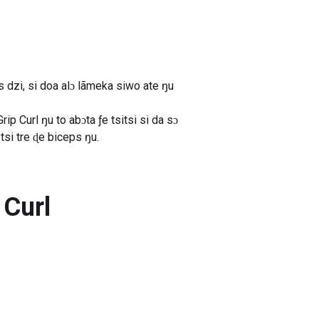
 dzi, si doa alɔ lãmeka siwo ate ŋu
 Curl ŋu to abɔta ƒe tsitsi si da sɔ
i tre ɖe biceps ŋu.
 Curl