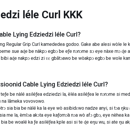
edzi léle Curl
KKK
able Lying Edziedzi léle Curl
?
ng Regular Grip Curl kamededea godoo. Gake abe alesi wòle le
eme sue aɖe be nàkpɔ egbɔ be eƒe nɔnɔme sɔ eye nàxe mɔ ɖe abi
a bibi aɖe nakpɔ edzi zi ʋɛ gbãtɔawo be wòakpɔ egbɔ be wole k
tsioonid
Cable Lying Edziedzi léle Curl
?
teƒe be nàlé asiléƒea edziedzi la, èléa asiléƒea le nɔnɔme si med
 na lãmeka vovovowo.
trɔ sia bia be nàlé ka la eye wò asibidɛwo nadze anyi, si tɔa ŋku
 sia me la, èmlɔa akɔta eye kaƒomɔ̃a nɔa wò afɔ gbɔ, eye nèhea ka 
a bia be woalé ka ƒe asiléƒea kple asi si te ɖe eŋu wu, si ate ŋu