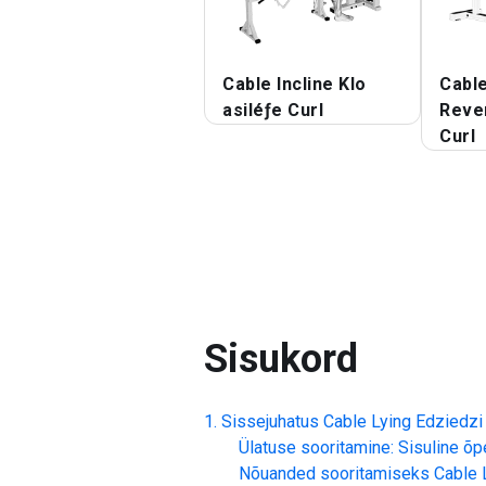
Cable Incline Klo
Cabl
asiléƒe Curl
Reve
Curl
Sisukord
Sissejuhatus
Cable Lying Edziedzi 
Ülatuse sooritamine: Sisuline õp
Nõuanded sooritamiseks
Cable 