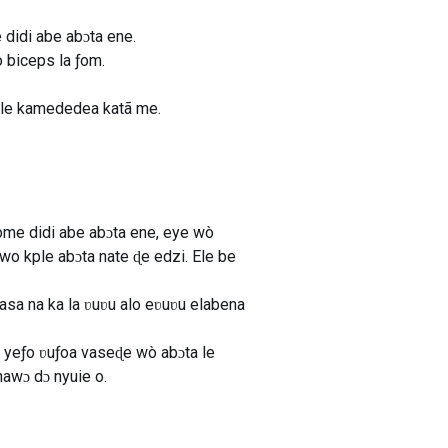
 didi abe abɔta ene.
 biceps la ƒom.
 le kamededea katã me.
dome didi abe abɔta ene, eye wò
wo kple abɔta nate ɖe edzi. Ele be
asa na ka la ʋuʋu alo eʋuʋu elabena
 yeƒo ʋuƒoa vaseɖe wò abɔta le
awɔ dɔ nyuie o.