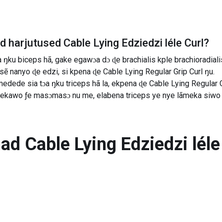
ad harjutused
Cable Lying Edziedzi léle Curl
?
ku biceps hã, gake egawɔa dɔ ɖe brachialis kple brachioradialis
 nanyo ɖe edzi, si kpena ɖe Cable Lying Regular Grip Curl ŋu.
ede sia tɔa ŋku triceps hã la, ekpena ɖe Cable Lying Regular Grip
kawo ƒe masɔmasɔ nu me, elabena triceps ye nye lãmeka siwo ts
nad
Cable Lying Edziedzi léle