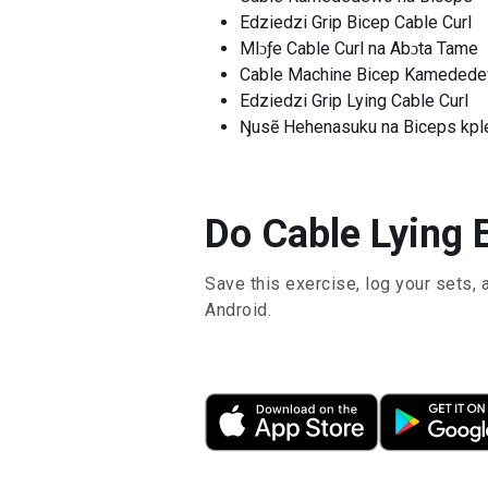
Edziedzi Grip Bicep Cable Curl
Mlɔƒe Cable Curl na Abɔta Tame
Cable Machine Bicep Kameded
Edziedzi Grip Lying Cable Curl
Ŋusẽ Hehenasuku na Biceps kpl
Do Cable Lying E
Save this exercise, log your sets, 
Android.