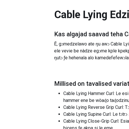
Cable Lying Edzi
Kas algajad saavad teha
C
Ẽ, gɔmedzelawo ate ŋu awɔ Cable Lyi
ele vevie be nàdze egɔme kple kpekp
ŋutɔ ƒe hehenala alo kamedefefewɔl
Millised on tavalised varia
Cable Lying Hammer Curl: Le esi 
hammer ene be wòaɖo taɖodzinu
Cable Lying Reverse Grip Curl: Tɔ
Cable Lying Supine Curl: Le tɔtrɔ
Cable Lying Close-Grip Curl: Esi
biceps ƒe akpa si le eme.