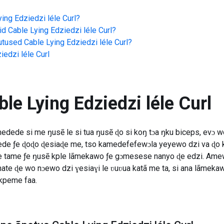
ing Edziedzi léle Curl
?
id
Cable Lying Edziedzi léle Curl
?
jutused
Cable Lying Edziedzi léle Curl
?
iedzi léle Curl
ble Lying Edziedzi léle Curl
medede si me ŋusẽ le si tua ŋusẽ ɖo si koŋ tɔa ŋku biceps, evɔ w
ede ƒe ɖoɖo ɖesiaɖe me, tso kamedefefewɔla yeyewo dzi va ɖo
 tame ƒe ŋusẽ kple lãmekawo ƒe gɔmesese nanyo ɖe edzi. Amew
ate ɖe wo nɔewo dzi ɣesiaɣi le ʋuʋua katã me ta, si ana lãmeka
kpeme faa.