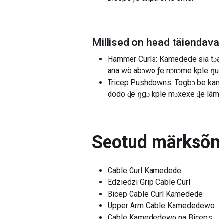
Millised on head täiendav
Hammer Curls: Kamedede sia tɔa ŋ
ana wò abɔwo ƒe nɔnɔme kple ŋusẽ
Tricep Pushdowns: Togbɔ be kamed
dodo ɖe ŋgɔ kple mɔxexe ɖe lãme
Seotud märksõ
Cable Curl Kamedede
Edziedzi Grip Cable Curl
Bicep Cable Curl Kamedede
Upper Arm Cable Kamededewo
Cable Kamededewo na Biceps