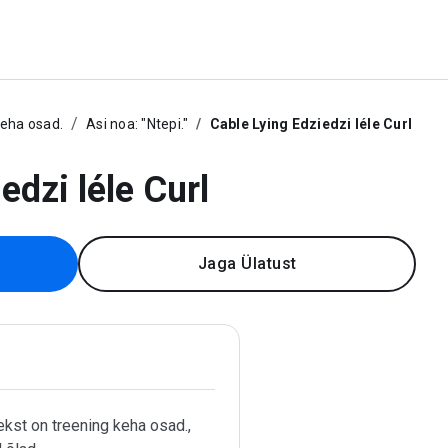
keha osad.
Asi noa: "Ntepi."
Cable Lying Edziedzi léle Curl
edzi léle Curl
Jaga Ülatust
kst on treening keha osad.,