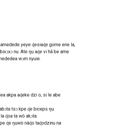
 kamedede yeye ɖesiaɖe gome ene la,
xɔxɔ nu. Ate ŋu aɖe vi hã be ame
amededea wɔm nyuie.
ea akpa aɖeke dzi o, si le abe
 abɔta tsɔ kpe ɖe biceps ŋu.
la ɖoa ta wò akɔta.
 akpe ɖe ŋuwò nàɖo taɖodzinu na