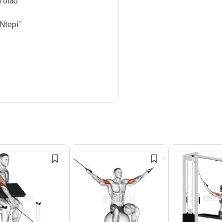
 õlad
Ntepi."