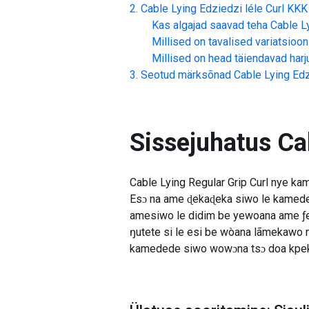
Cable Lying Edziedzi léle Curl
KKK
Kas algajad saavad teha
Cable Ly
Millised on tavalised variatsioon
Millised on head täiendavad har
Seotud märksõnad
Cable Lying Edz
Sissejuhatus
Ca
Cable Lying Regular Grip Curl nye ka
Esɔ na ame ɖekaɖeka siwo le kamed
amesiwo le didim be yewoana ame ƒe
ŋutete si le esi be wòana lãmekawo n
kamedede siwo wowɔna tsɔ doa kpe