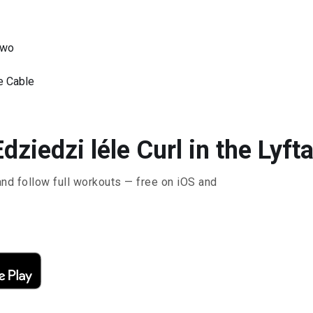
ewo
e Cable
dziedzi léle Curl in the Lyft
and follow full workouts — free on iOS and