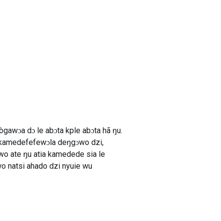
ògawɔa dɔ le abɔta kple abɔta hã ŋu.
 kamedefefewɔla deŋgɔwo dzi,
o ate ŋu atia kamedede sia le
wo natsi ahado dzi nyuie wu