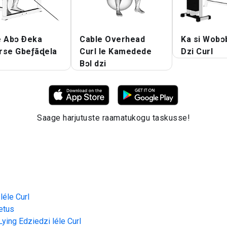
e Abɔ Ðeka
Cable Overhead
Ka si Wobɔ
rse Gbeƒãɖela
Curl le Kamedede
Dzi Curl
Bɔl dzi
Saage harjutuste raamatukogu taskusse!
léle Curl
etus
Lying Edziedzi léle Curl