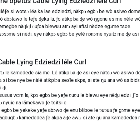
ine õpetus Cable Lying Edziedzi léle Curl
iléƒe si wotsɔ léa ka lae edziedzi, nàkpɔ egbɔ be wò asiwo dome
 abɔtawo le teƒe ɖeka la, ƒo atikplɔa ɖe wò ŋgonu esime nèle wò
emegbe nàɖiɖi ʋuƒoa blewuu atrɔ ayi afisi nèdze egɔme tsoe.
sɔme si nèdi, eye nàkpɔ egbɔ be yelé nɔnɔme nyuitɔ me ɖe asi
ble Lying Edziedzi léle Curl
ŋutɔ le kamedede sia me. Lé atikplɔa ɖe asi eye nàtsɔ wò asiwo 
si bɔe nye be nàlé atikplɔa sesĩe akpa, si ate ŋu ana wò asibidɛ
 ɖi.
uʋua wɔm la, kpɔ egbɔ be yeƒe ʋuʋu le blewu eye nèɖu edzi. Ƒo 
 nyuie na lãmekawo ƒe tsitsi o.
 egbɔ be yekeke yeƒe abɔwo ɖe enu bliboe le ʋuʋua ƒe gɔme eye
agbugbɔ kamededea ƒe akpa aɖe awɔ, si ate ŋu ana kamededea n