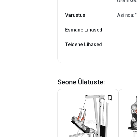
Ülemised
Varustus
Asi noa: "
Esmane Lihased
Teisene Lihased
Seone Ülatuste
: