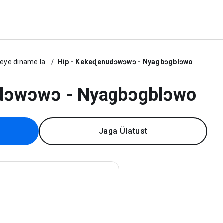
ye diname la.
Hip - Kekeɖenudɔwɔwɔ - Nyagbɔgblɔwo
udɔwɔwɔ - Nyagbɔgblɔwo
Jaga Ülatust
.