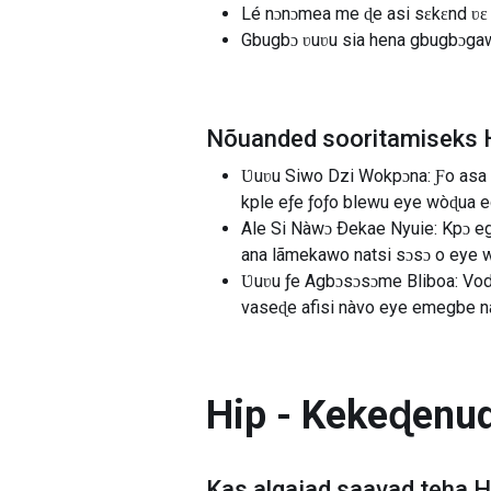
Lé nɔnɔmea me ɖe asi sɛkɛnd ʋɛ 
Gbugbɔ ʋuʋu sia hena gbugbɔga
Nõuanded sooritamiseks 
Ʋuʋu Siwo Dzi Wokpɔna: Ƒo asa 
kple eƒe ƒoƒo blewu eye wòɖua e
Ale Si Nàwɔ Ðekae Nyuie: Kpɔ eg
ana lãmekawo natsi sɔsɔ o eye wò
Ʋuʋu ƒe Agbɔsɔsɔme Bliboa: Voda
vaseɖe afisi nàvo eye emegbe nà
Hip - Kekeɖenu
Kas algajad saavad teha
H