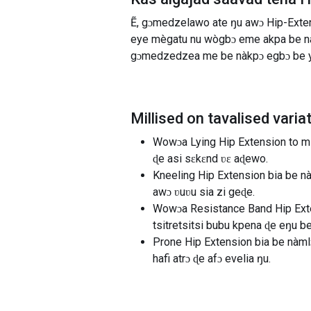
Ẽ, gɔmedzelawo ate ŋu awɔ Hip-Exten
eye mègatu nu wògbɔ eme akpa be nà
gɔmedzedzea me be nàkpɔ egbɔ be y
Millised on tavalised varia
Wowɔa Lying Hip Extension to mlɔ
ɖe asi sɛkɛnd ʋɛ aɖewo.
Kneeling Hip Extension bia be 
awɔ ʋuʋu sia zi geɖe.
Wowɔa Resistance Band Hip Exten
tsitretsitsi bubu kpena ɖe eŋu 
Prone Hip Extension bia be nàmlɔ
hafi atrɔ ɖe afɔ evelia ŋu.