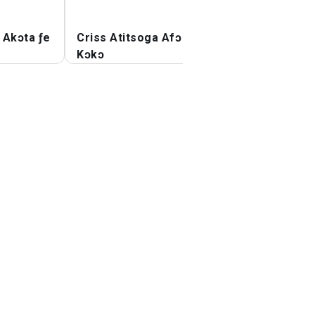
 Akɔta ƒe
Criss Atitsoga Afɔ
Tsitrenu Afɔ Tuc
Kɔkɔ
Akɔta Keke