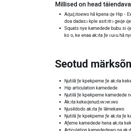
Millised on head täiendav
Aɖuɖɔtoewo hã kpena ɖe Hip - Ext
doa dadasɔ kple asitɔtrɔ geɖe ɖe
Squats nye kamedede bubu si ɖea
ko o, ke enaa akɔta ƒe ʋuʋu hã ny
Seotud märksõ
Ŋutilã ƒe kpekpeme ƒe akɔta ke
Hip articulation kamedede
Ŋutilã ƒe kpekpeme kamedede n
Akɔta kekeɖenudɔwɔwɔwo
Ŋusẽdodo akɔta ƒe lãmekawo
Ŋutilã ƒe kpekpeme ƒe akɔta ƒe
Aƒeme kamedede hena akɔta ke
Articulation kamededewo na akɔ