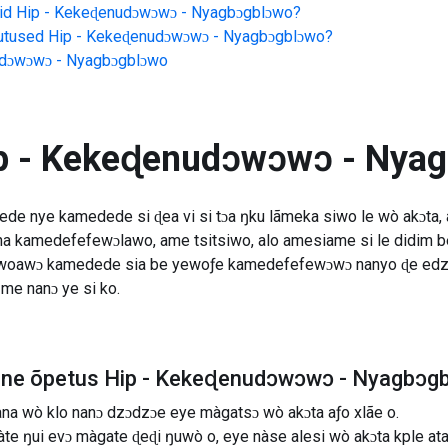
id
Hip - Kekeɖenudɔwɔwɔ - Nyagbɔgblɔwo
?
jutused
Hip - Kekeɖenudɔwɔwɔ - Nyagbɔgblɔwo
?
udɔwɔwɔ - Nyagbɔgblɔwo
p - Kekeɖenudɔwɔwɔ - Nya
ede nye kamedede si ɖea vi si tɔa ŋku lãmeka siwo le wò akɔta, a
sɔ na kamedefefewɔlawo, ame tsitsiwo, alo amesiame si le didim
woawɔ kamedede sia be yewoƒe kamedefefewɔwɔ nanyo ɖe edzi, 
 me nanɔ ye si ko.
uline õpetus Hip - Kekeɖenudɔwɔwɔ - Nyagbɔg
na wò klo nanɔ dzɔdzɔe eye màgatsɔ wò akɔta aƒo xlãe o.
te ŋui evɔ màgate ɖeɖi ŋuwò o, eye nàse alesi wò akɔta kple ata