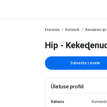
Exercises
Komeedi.
Awoɖewo ɖe e
Hip - Kekeɖen
Salvesta Lesele
Ülatuse profiil
Kehaos
Komeedi