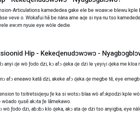
sion-Articulations kamededea gake ele be woawɔe blewu kple bl
se veve o. Wokafui hã be nàna ame aɖe si nya nu tso kamedede
ele ewɔm nyuie eye wòle dedie.
tsioonid
Hip - Kekeɖenudɔwɔwɔ - Nyagbɔgbl
 anyi ɖe wò ƒodo dzi, kɔ afɔ ɖeka ɖe dzi le ɣeyiɣi ɖeka me klo
nànɔ afɔ eneawo katã dzi, akeke afɔ ɖeka ɖe megbe tẽ, eye eme
sion to tsitretsiɖeŋu ƒe ka si wotsɔ blaa wò afɔkpodzi kple wò
be wòado ŋusẽ akɔta ƒe lãmekawo.
 wò ƒodo dzi, abɔbɔ klo ɖeka, akɔ ata ɖe dzi tso anyigba, eye n