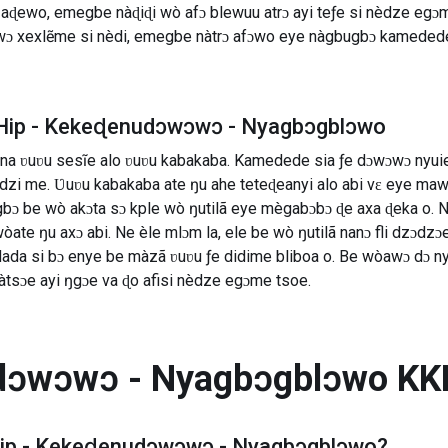
aɖewo, emegbe nàɖiɖi wò afɔ blewuu atrɔ ayi teƒe si nèdze egɔ
wɔ xexlẽme si nèdi, emegbe nàtrɔ afɔwo eye nàgbugbɔ kameded
Hip - Kekeɖenudɔwɔwɔ - Nyagbɔgblɔwo
na ʋuʋu sesĩe alo ʋuʋu kabakaba. Kamedede sia ƒe dɔwɔwɔ nyuie
dzi me. Ʋuʋu kabakaba ate ŋu ahe teteɖeanyi alo abi vɛ eye ma
bɔ be wò akɔta sɔ kple wò ŋutilã eye mègabɔbɔ ɖe axa ɖeka o. 
ate ŋu axɔ abi. Ne èle mlɔm la, ele be wò ŋutilã nanɔ fli dzɔdzɔe
da si bɔ enye be màzã ʋuʋu ƒe didime bliboa o. Be wòawɔ dɔ n
tsɔe ayi ŋgɔe va ɖo afisi nèdze egɔme tsoe.
dɔwɔwɔ - Nyagbɔgblɔwo
KK
ip - Kekeɖenudɔwɔwɔ - Nyagbɔgblɔwo
?