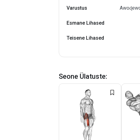
Varustus
Awoɖewo 
Esmane Lihased
Teisene Lihased
Seone Ülatuste
: