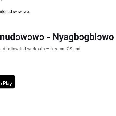
ekeɖenudɔwɔwɔwo.
enudɔwɔwɔ - Nyagbɔgblɔwo i
and follow full workouts — free on iOS and