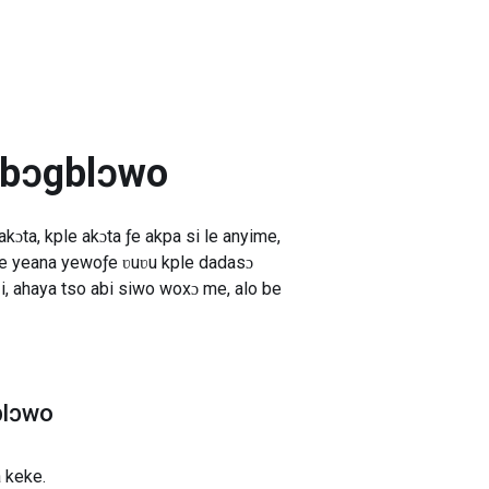
gbɔgblɔwo
kɔta, kple akɔta ƒe akpa si le anyime,
 be yeana yewoƒe ʋuʋu kple dadasɔ
ahaya tso abi siwo woxɔ me, alo be
blɔwo
 keke.