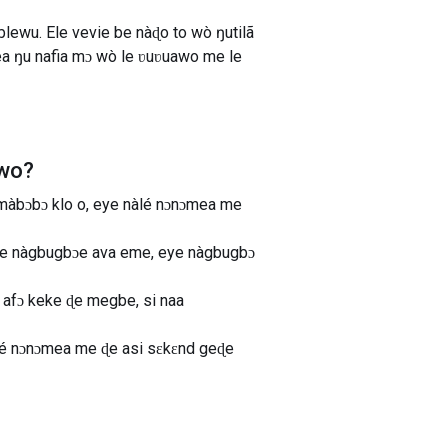
ewu. Ele vevie be nàɖo to wò ŋutilã
a ŋu nafia mɔ wò le ʋuʋuawo me le
ɔwo
?
a màbɔbɔ klo o, eye nàlé nɔnɔmea me
gbe nàgbugbɔe ava eme, eye nàgbugbɔ
 afɔ keke ɖe megbe, si naa
àlé nɔnɔmea me ɖe asi sɛkɛnd geɖe