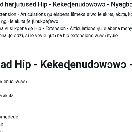
ad harjutused
Hip - Kekeɖenudɔwɔwɔ - Nyagb
ension - Articulations ŋu elabena lãmeka siwo le akɔta, akɔta, k
 ŋgɔ le akɔta ƒe ƒunukpeƒewo.
 vi si kpena ɖe Hip - Extension - Articulations ŋu, elabena men
ona ɖe edzi, si le vevie ŋutɔ na hip extensions wɔwɔ nyuie.
nad
Hip - Kekeɖenudɔwɔwɔ 
keɖenudɔwɔwɔ
a akɔta
 kamedede
ke
ta