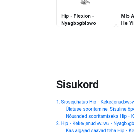
Hip - Flexion -
Mlɔ A
Nyagbɔgblɔwo
He Yi
Sisukord
Sissejuhatus
Hip - Kekeɖenudɔwɔ
Ülatuse sooritamine: Sisuline õp
Nõuanded sooritamiseks
Hip - 
Hip - Kekeɖenudɔwɔwɔ - Nyagbɔg
Kas algajad saavad teha
Hip - K