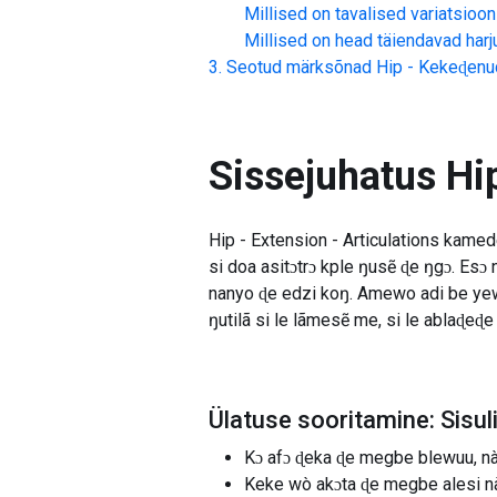
Millised on tavalised variatsioon
Millised on head täiendavad har
Seotud märksõnad
Hip - Kekeɖen
Sissejuhatus
Hi
Hip - Extension - Articulations kamed
si doa asitɔtrɔ kple ŋusẽ ɖe ŋgɔ. E
nanyo ɖe edzi koŋ. Amewo adi be ye
ŋutilã si le lãmesẽ me, si le ablaɖeɖe
Ülatuse sooritamine: Sis
Kɔ afɔ ɖeka ɖe megbe blewuu, nà
Keke wò akɔta ɖe megbe alesi nà