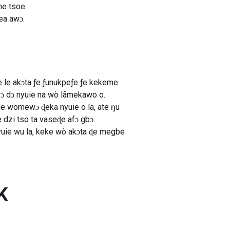
me tsoe.
ea awɔ.
 le akɔta ƒe ƒunukpeƒe ƒe kekeme
wɔ dɔ nyuie na wò lãmekawo o.
Ne womewɔ ɖeka nyuie o la, ate ŋu
 dzi tso ta vaseɖe afɔ gbɔ.
yuie wu la, keke wò akɔta ɖe megbe
K