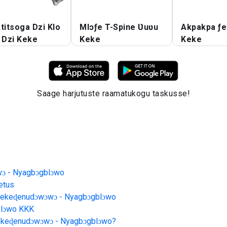
titsoga Dzi Klo
Mlɔƒe T-Spine Ʋuʋu
Akpakpa ƒe
 Dzi Keke
Keke
Keke
Saage harjutuste raamatukogu taskusse!
wɔ - Nyagbɔgblɔwo
etus
Kekeɖenudɔwɔwɔ - Nyagbɔgblɔwo
blɔwo
KKK
ekeɖenudɔwɔwɔ - Nyagbɔgblɔwo
?