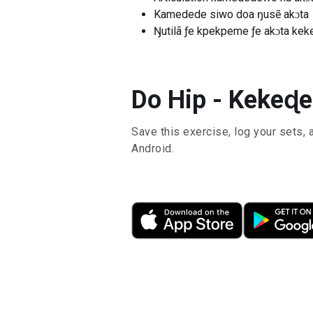
Kamedede siwo doa ŋusẽ akɔta
Ŋutilã ƒe kpekpeme ƒe akɔta k
Do Hip - Kekeɖ
Save this exercise, log your sets, 
Android.