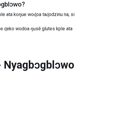
ɔgblɔwo
?
ple ata koŋue woɖoa taɖodzinu na, si
ye ɖeko wodoa ŋusẽ glutes kple ata
- Nyagbɔgblɔwo