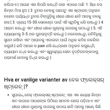
କରିଥାଏ | ଆପଣ ଏହା କିପରି କରନ୍ତି ତାହା ଏଠାରେ ଅଛି: 1. ସିଧା ବସ
କିମ୍ବା ଠିଆ ହୁଅ | 2. ତୁମର ବେକକୁ ପଛପଟୁ ଏକ ଷ୍ଟ୍ରେଚ୍ ଅନୁଭବ
ନହେବା ପର୍ଯ୍ୟନ୍ତ ତୁମର ଚିଙ୍ଗୁଡ଼ିକୁ ଧୀରେ ଧୀରେ ଛାତି ଆଡକୁ ତଳକୁ
ଖସ | 3. ପ୍ରାୟ 15-30 ସେକେଣ୍ଡ ପାଇଁ ଏହି ସ୍ଥିତିକୁ ଧରି ରଖନ୍ତୁ | 4.
ଆରାମ କରନ୍ତୁ ଏବଂ ଧୀରେ ଧୀରେ ମୁଣ୍ଡକୁ ଉପରକୁ ଉଠାନ୍ତୁ | 5. ଏହି
ବ୍ୟାୟାମକୁ 3-5 ଥର ପୁନରାବୃତ୍ତି କରନ୍ତୁ | ମନେରଖନ୍ତୁ, ଗତିବିଧିକୁ
ସୁଗମ ରଖିବା ଏବଂ ଆଘାତକୁ ଏଡାଇବା ପାଇଁ ଅଧିକ କଠିନ ନକରିବା
ଜରୁରୀ | ଯଦି ଆପଣ କ pain ଣସି ଯନ୍ତ୍ରଣା ଅନୁଭବ କରୁଛନ୍ତି,
ବ୍ୟାୟାମ ବନ୍ଦ କରନ୍ତୁ ଏବଂ ସ୍ୱାସ୍ଥ୍ୟ ସେବା ବୃତ୍ତିଗତଙ୍କଠାରୁ
ପରାମର୍ଶ ନେବାକୁ ଚିନ୍ତା କରନ୍ତୁ |
Hva er vanlige varianter av
ବେକ ଫ୍ଲେକ୍ସର୍
ଷ୍ଟ୍ରେଚ୍ |
?
ସୁପାଇନ୍ ନେକ୍ ଫ୍ଲେକ୍ସର୍ ଷ୍ଟ୍ରେଚ୍: ଏହା ଏକ ଶଯ୍ୟା କିମ୍ବା
ଖଟ ଉପରେ ଆପଣଙ୍କ ପିଠିରେ ସମତଳ ହୋଇ ପଡ଼ିଥାଏ ଏବଂ
ଧୀରେ ଧୀରେ ମୁଣ୍ଡକୁ ଉପରକୁ ଉଠାଇ ଛାତି ଆଡକୁ ଆଣେ, କିଛି