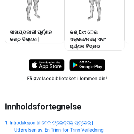
ସାହାଯ୍ୟକାରୀ ଘୂର୍ଣ୍ଣନ
କଣ୍ Ext େଇ
ବ
କଣ୍ଠ ବିସ୍ତାର |
ଏକ୍ସଟେନସର୍ ଏବଂ
ରୋ
ଘୂର୍ଣ୍ଣନ ବିସ୍ତାର |
Få øvelsesbiblioteket i lommen din!
Innholdsfortegnelse
Introduksjon til
ବେକ ଫ୍ଲେକ୍ସର୍ ଷ୍ଟ୍ରେଚ୍ |
Utførelsen av: En Trinn-for-Trinn Veiledning