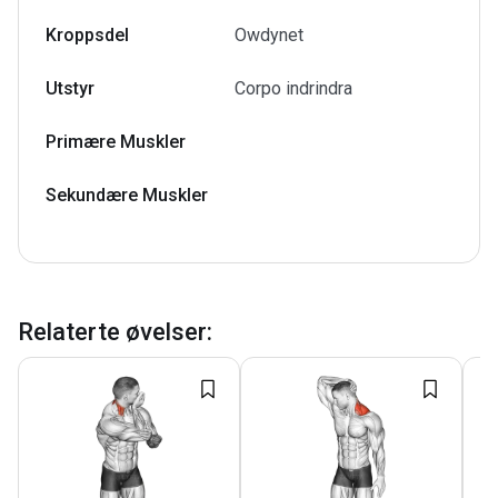
Kroppsdel
Owdynet
Utstyr
Corpo indrindra
Primære Muskler
Sekundære Muskler
Relaterte øvelser
: