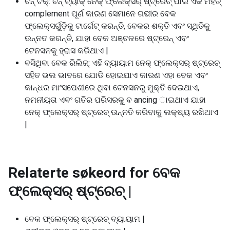
ଚିନ୍ ଟକ୍: ଚିନ୍ ଟ୍ୟାକ୍ ନେକ୍ ଫ୍ଲେକ୍ସର୍ ଷ୍ଟ୍ରେଚ୍ ପାଇଁ ଏକ ମହତ୍
complement ପୂର୍ଣ କାରଣ ସେମାନେ ଗଭୀର ବେକ
ଫ୍ଲେକ୍ସର୍ଗୁଡ଼ିକୁ ଟାର୍ଗେଟ୍ କରନ୍ତି, ବେକର ଶକ୍ତି ଏବଂ ସ୍ଥିତିକୁ
ଉନ୍ନତ କରନ୍ତି, ଯାହା ବେକ ଅଞ୍ଚଳରେ ଷ୍ଟ୍ରେନ୍ ଏବଂ
ଟେନସନକୁ ହ୍ରାସ କରିଥାଏ |
ବସିଥିବା ବେକ ରିଲିଜ୍: ଏହି ବ୍ୟାୟାମ ନେକ୍ ଫ୍ଲେକ୍ସର୍ ଷ୍ଟ୍ରେଚ୍
ସହିତ ଭଲ ଭାବରେ ଯୋଡି ହୋଇଯାଏ କାରଣ ଏହା ବେକ ଏବଂ
କାନ୍ଧର ମାଂସପେଶୀରେ ଥିବା ଟେନସନରୁ ମୁକ୍ତି ଦେଇଥାଏ,
ନମନୀୟତା ଏବଂ ଗତିର ପରିସରକୁ ବ ancing ାଇଥାଏ ଯାହା
ନେକ୍ ଫ୍ଲେକ୍ସର୍ ଷ୍ଟ୍ରେଚ୍ ଉନ୍ନତି କରିବାକୁ ଲକ୍ଷ୍ୟ ରଖିଥାଏ
|
Relaterte søkeord for
ବେକ
ଫ୍ଲେକ୍ସର୍ ଷ୍ଟ୍ରେଚ୍ |
ବେକ ଫ୍ଲେକ୍ସର୍ ଷ୍ଟ୍ରେଚ୍ ବ୍ୟାୟାମ |