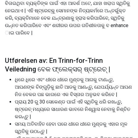
ବିତାଇଥିବା ବ୍ୟକ୍ତିଙ୍କ ପାଇଁ ଏହା ଆଦର୍ଶ ଅଟେ, ଯାହା ଖରାପ ସ୍ଥିତିକୁ
ନେଇଥାଏ | ଏହି ଷ୍ଟ୍ରେଚ୍କୁ ସେମାନଙ୍କ ନିତ୍ୟକର୍ମରେ ଅନ୍ତର୍ଭୁକ୍ତ
କରି, ବ୍ୟକ୍ତିମାନେ ବେକ ଯନ୍ତ୍ରଣାକୁ ହ୍ରାସ କରିପାରିବେ, ସ୍ଥିତିକୁ
ଉନ୍ନତ କରିପାରିବେ ଏବଂ ଶରୀରର ଉପର ଗତିଶୀଳତାକୁ ବ enhance
ାଇ ପାରିବେ |
Utførelsen av: En Trinn-for-Trinn
Veiledning ବେକ ଫ୍ଲେକ୍ସର୍ ଷ୍ଟ୍ରେଚ୍ |
ଧିରେ ଧିରେ ଏବଂ ଧୀରେ ଧୀରେ ମୁଣ୍ଡକୁ ଆଗକୁ ଟାଣନ୍ତୁ,
ଆପଣଙ୍କ ଚିଙ୍ଗୁଡ଼ିକୁ ଛାତି ଆଡକୁ ଆଣନ୍ତୁ, ଯେପର୍ଯ୍ୟନ୍ତ ଆପଣ
ନିଜ ବେକର ପଛ ଭାଗରେ ଏକ ବିସ୍ତାର ଅନୁଭବ କରିବେ |
ପ୍ରାୟ 20 ରୁ 30 ସେକେଣ୍ଡ ପାଇଁ ଏହି ସ୍ଥିତିକୁ ଧରି ରଖନ୍ତୁ,
ଷ୍ଟ୍ରେଚ୍ ମଧ୍ୟରେ ସାଧାରଣ ଭାବରେ ନିଶ୍ୱାସ ନେବାକୁ ନିଶ୍ଚିତ
କରନ୍ତୁ |
ସମୟ ଅତିବାହିତ ହେବା ପରେ ଧୀରେ ଧୀରେ ମୁଣ୍ଡକୁ ଏହାର ମୂଳ
ସ୍ଥିତିକୁ ଉଠାନ୍ତୁ |