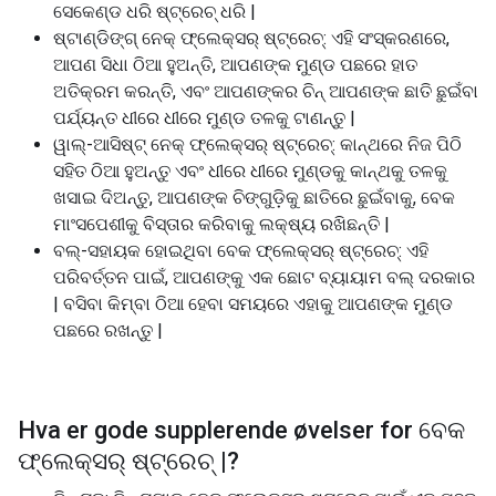
ସେକେଣ୍ଡ ଧରି ଷ୍ଟ୍ରେଚ୍ ଧରି |
ଷ୍ଟାଣ୍ଡିଙ୍ଗ୍ ନେକ୍ ଫ୍ଲେକ୍ସର୍ ଷ୍ଟ୍ରେଚ୍: ଏହି ସଂସ୍କରଣରେ,
ଆପଣ ସିଧା ଠିଆ ହୁଅନ୍ତି, ଆପଣଙ୍କ ମୁଣ୍ଡ ପଛରେ ହାତ
ଅତିକ୍ରମ କରନ୍ତି, ଏବଂ ଆପଣଙ୍କର ଚିନ୍ ଆପଣଙ୍କ ଛାତି ଛୁଇଁବା
ପର୍ଯ୍ୟନ୍ତ ଧୀରେ ଧୀରେ ମୁଣ୍ଡ ତଳକୁ ଟାଣନ୍ତୁ |
ୱାଲ୍-ଆସିଷ୍ଟ୍ ନେକ୍ ଫ୍ଲେକ୍ସର୍ ଷ୍ଟ୍ରେଚ୍: କାନ୍ଥରେ ନିଜ ପିଠି
ସହିତ ଠିଆ ହୁଅନ୍ତୁ ଏବଂ ଧୀରେ ଧୀରେ ମୁଣ୍ଡକୁ କାନ୍ଥକୁ ତଳକୁ
ଖସାଇ ଦିଅନ୍ତୁ, ଆପଣଙ୍କ ଚିଙ୍ଗୁଡ଼ିକୁ ଛାତିରେ ଛୁଇଁବାକୁ, ବେକ
ମାଂସପେଶୀକୁ ବିସ୍ତାର କରିବାକୁ ଲକ୍ଷ୍ୟ ରଖିଛନ୍ତି |
ବଲ୍-ସହାୟକ ହୋଇଥିବା ବେକ ଫ୍ଲେକ୍ସର୍ ଷ୍ଟ୍ରେଚ୍: ଏହି
ପରିବର୍ତ୍ତନ ପାଇଁ, ଆପଣଙ୍କୁ ଏକ ଛୋଟ ବ୍ୟାୟାମ ବଲ୍ ଦରକାର
| ବସିବା କିମ୍ବା ଠିଆ ହେବା ସମୟରେ ଏହାକୁ ଆପଣଙ୍କ ମୁଣ୍ଡ
ପଛରେ ରଖନ୍ତୁ |
Hva er gode supplerende øvelser for
ବେକ
ଫ୍ଲେକ୍ସର୍ ଷ୍ଟ୍ରେଚ୍ |
?