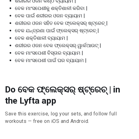
ଶରୀରର ଓଜନ କଣ୍ଠ ବ୍ୟାୟାମ |
ବେକ ମାଂସପେଶୀକୁ ଶକ୍ତିଶାଳୀ କରିବା |
ବେକ ପାଇଁ ଶରୀରର ଓଜନ ବ୍ୟାୟାମ |
ଶରୀରର ଓଜନ ସହିତ ବେକ ଫ୍ଲେକ୍ସର୍ ଷ୍ଟ୍ରେଚ୍ |
ବେକ ଯନ୍ତ୍ରଣା ପାଇଁ ଫ୍ଲେକ୍ସର୍ ଷ୍ଟ୍ରେଚ୍ |
ବେକ ଶକ୍ତିଶାଳୀ ବ୍ୟାୟାମ |
ଶରୀରର ଓଜନ ବେକ ଫ୍ଲେକ୍ସର୍ ୱାର୍କଆଉଟ୍ |
ବେକ ମାଂସପେଶୀ ବିସ୍ତାର ବ୍ୟାୟାମ |
ବେକ ମାଂସପେଶୀ ପାଇଁ ଘର ବ୍ୟାୟାମ |
Do ବେକ ଫ୍ଲେକ୍ସର୍ ଷ୍ଟ୍ରେଚ୍ | in
the Lyfta app
Save this exercise, log your sets, and follow full
workouts — free on iOS and Android.