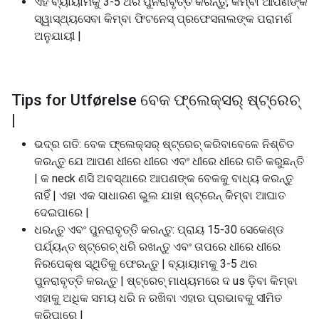
ଏହି ବ୍ୟାୟାମକୁ 3-5 ଥର ପୁନରାବୃତ୍ତି କରନ୍ତୁ, କିମ୍ବା ଆପଣଙ୍କ
ସ୍ୱାସ୍ଥ୍ୟସେବା କିମ୍ବା ଫିଟନେସ୍ ପ୍ରଫେସନାଲଙ୍କ ପରାମର୍ଶ
ଅନୁଯାୟୀ |
Tips for Utførelse ବେକ ଫ୍ଲେକ୍ସର୍ ଷ୍ଟ୍ରେଚ୍
|
ଭଦ୍ର ଗତି: ବେକ ଫ୍ଲେକ୍ସର୍ ଷ୍ଟ୍ରେଚ୍ କରିବାବେଳେ ନିଶ୍ଚିତ
କରନ୍ତୁ ଯେ ଆପଣ ଧୀରେ ଧୀରେ ଏବଂ ଧୀରେ ଧୀରେ ଗତି କରୁଛନ୍ତି
| କ neck ଣସି ଅବସ୍ଥାରେ ଆପଣଙ୍କ ବେକକୁ ବାଧ୍ୟ କରନ୍ତୁ
ନାହିଁ | ଏହା ଏକ ସାଧାରଣ ଭୁଲ ଯାହା ଷ୍ଟ୍ରେନ୍ କିମ୍ବା ଆଘାତ
ଦେଇପାରେ |
ଧରନ୍ତୁ ଏବଂ ପୁନରାବୃତ୍ତି କରନ୍ତୁ: ପ୍ରାୟ 15-30 ସେକେଣ୍ଡ
ପର୍ଯ୍ୟନ୍ତ ଷ୍ଟ୍ରେଚ୍ ଧରି ରଖନ୍ତୁ ଏବଂ ତାପରେ ଧୀରେ ଧୀରେ
ନିରପେକ୍ଷ ସ୍ଥିତିକୁ ଫେରନ୍ତୁ | ବ୍ୟାୟାମକୁ 3-5 ଥର
ପୁନରାବୃତ୍ତି କରନ୍ତୁ | ଷ୍ଟ୍ରେଚ୍ ମାଧ୍ୟମରେ ଦ us ଡ଼ିବା କିମ୍ବା
ଏହାକୁ ଅଧିକ ସମୟ ଧରି ନ ରଖିବା ଏହାର ପ୍ରଭାବକୁ ସୀମିତ
କରିପାରେ |