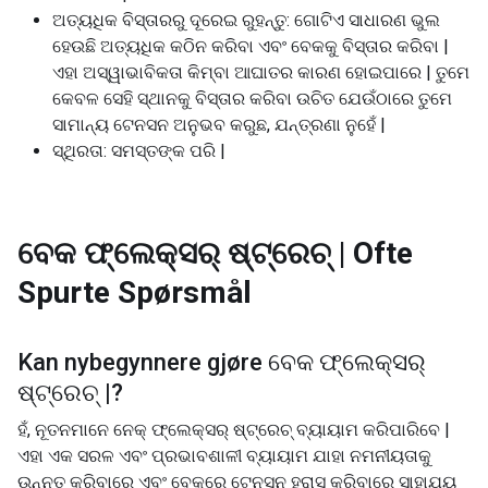
ଅତ୍ୟଧିକ ବିସ୍ତାରରୁ ଦୂରେଇ ରୁହନ୍ତୁ: ଗୋଟିଏ ସାଧାରଣ ଭୁଲ
ହେଉଛି ଅତ୍ୟଧିକ କଠିନ କରିବା ଏବଂ ବେକକୁ ବିସ୍ତାର କରିବା |
ଏହା ଅସ୍ୱାଭାବିକତା କିମ୍ବା ଆଘାତର କାରଣ ହୋଇପାରେ | ତୁମେ
କେବଳ ସେହି ସ୍ଥାନକୁ ବିସ୍ତାର କରିବା ଉଚିତ ଯେଉଁଠାରେ ତୁମେ
ସାମାନ୍ୟ ଟେନସନ ଅନୁଭବ କରୁଛ, ଯନ୍ତ୍ରଣା ନୁହେଁ |
ସ୍ଥିରତା: ସମସ୍ତଙ୍କ ପରି |
ବେକ ଫ୍ଲେକ୍ସର୍ ଷ୍ଟ୍ରେଚ୍ |
Ofte
Spurte Spørsmål
Kan nybegynnere gjøre
ବେକ ଫ୍ଲେକ୍ସର୍
ଷ୍ଟ୍ରେଚ୍ |
?
ହଁ, ନୂତନମାନେ ନେକ୍ ଫ୍ଲେକ୍ସର୍ ଷ୍ଟ୍ରେଚ୍ ବ୍ୟାୟାମ କରିପାରିବେ |
ଏହା ଏକ ସରଳ ଏବଂ ପ୍ରଭାବଶାଳୀ ବ୍ୟାୟାମ ଯାହା ନମନୀୟତାକୁ
ଉନ୍ନତ କରିବାରେ ଏବଂ ବେକରେ ଟେନସନ ହ୍ରାସ କରିବାରେ ସାହାଯ୍ୟ