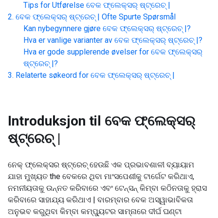
Tips for Utførelse
ବେକ ଫ୍ଲେକ୍ସର୍ ଷ୍ଟ୍ରେଚ୍ |
ବେକ ଫ୍ଲେକ୍ସର୍ ଷ୍ଟ୍ରେଚ୍ |
Ofte Spurte Spørsmål
Kan nybegynnere gjøre
ବେକ ଫ୍ଲେକ୍ସର୍ ଷ୍ଟ୍ରେଚ୍ |
?
Hva er vanlige varianter av
ବେକ ଫ୍ଲେକ୍ସର୍ ଷ୍ଟ୍ରେଚ୍ |
?
Hva er gode supplerende øvelser for
ବେକ ଫ୍ଲେକ୍ସର୍
ଷ୍ଟ୍ରେଚ୍ |
?
Relaterte søkeord for
ବେକ ଫ୍ଲେକ୍ସର୍ ଷ୍ଟ୍ରେଚ୍ |
Introduksjon til
ବେକ ଫ୍ଲେକ୍ସର୍
ଷ୍ଟ୍ରେଚ୍ |
ନେକ୍ ଫ୍ଲେକ୍ସର ଷ୍ଟ୍ରେଚ୍ ହେଉଛି ଏକ ପ୍ରଭାବଶାଳୀ ବ୍ୟାୟାମ
ଯାହା ମୁଖ୍ୟତ the ବେକରେ ଥିବା ମାଂସପେଶୀକୁ ଟାର୍ଗେଟ କରିଥାଏ,
ନମନୀୟତାକୁ ଉନ୍ନତ କରିବାରେ ଏବଂ ଟେନ୍ସନ୍ କିମ୍ବା କଠିନତାକୁ ହ୍ରାସ
କରିବାରେ ସାହାଯ୍ୟ କରିଥାଏ | ବାରମ୍ବାର ବେକ ଅସ୍ୱାଭାବିକତା
ଅନୁଭବ କରୁଥିବା କିମ୍ବା କମ୍ପ୍ୟୁଟର ସାମ୍ନାରେ ଦୀର୍ଘ ଘଣ୍ଟା