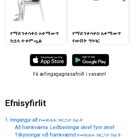
የማይንቀሳቀስ አቀማመጥ
የማይንቀሳቀስ አቀማመጥ
የ
ከኋላ ተቀምጧል
የውሸት ግንባር
መ
Fá æfingagagnasafnið í vasann!
Efnisyfirlit
Inngangur að
የመጽሐፍ ዝርጋታ ክፈት
Að framkvæma: Leiðbeiningar skref fyrir skref
Tilkynningar við framkvæmd
የመጽሐፍ ዝርጋታ ክፈት