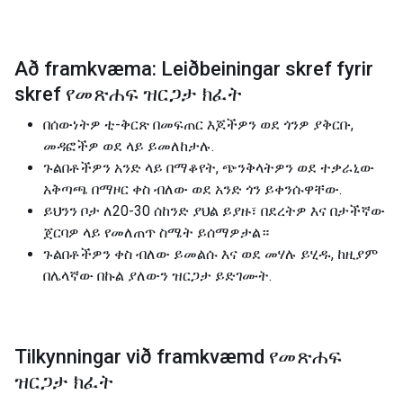
Að framkvæma: Leiðbeiningar skref fyrir
skref የመጽሐፍ ዝርጋታ ክፈት
በሰውነትዎ ቲ-ቅርጽ በመፍጠር እጆችዎን ወደ ጎንዎ ያቅርቡ,
መዳፎችዎ ወደ ላይ ይመለከታሉ.
ጉልበቶችዎን አንድ ላይ በማቆየት, ጭንቅላትዎን ወደ ተቃራኒው
አቅጣጫ በማዞር ቀስ ብለው ወደ አንድ ጎን ይቀንሱዋቸው.
ይህንን ቦታ ለ20-30 ሰከንድ ያህል ይያዙ፣ በደረትዎ እና በታችኛው
ጀርባዎ ላይ የመለጠጥ ስሜት ይሰማዎታል።
ጉልበቶችዎን ቀስ ብለው ይመልሱ እና ወደ መሃሉ ይሂዱ, ከዚያም
በሌላኛው በኩል ያለውን ዝርጋታ ይድገሙት.
Tilkynningar við framkvæmd የመጽሐፍ
ዝርጋታ ክፈት