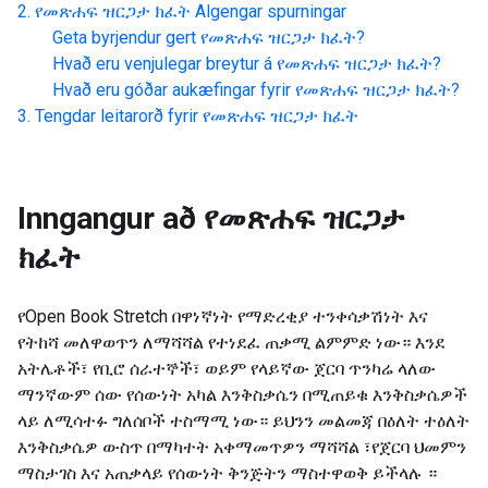
የመጽሐፍ ዝርጋታ ክፈት
Algengar spurningar
Geta byrjendur gert
የመጽሐፍ ዝርጋታ ክፈት
?
Hvað eru venjulegar breytur á
የመጽሐፍ ዝርጋታ ክፈት
?
Hvað eru góðar aukæfingar fyrir
የመጽሐፍ ዝርጋታ ክፈት
?
Tengdar leitarorð fyrir
የመጽሐፍ ዝርጋታ ክፈት
Inngangur að
የመጽሐፍ ዝርጋታ
ክፈት
የOpen Book Stretch በዋነኛነት የማድረቂያ ተንቀሳቃሽነት እና
የትከሻ መለዋወጥን ለማሻሻል የተነደፈ ጠቃሚ ልምምድ ነው። እንደ
አትሌቶች፣ የቢሮ ሰራተኞች፣ ወይም የላይኛው ጀርባ ጥንካሬ ላለው
ማንኛውም ሰው የሰውነት አካል እንቅስቃሴን በሚጠይቁ እንቅስቃሴዎች
ላይ ለሚሳተፉ ግለሰቦች ተስማሚ ነው። ይህንን መልመጃ በዕለት ተዕለት
እንቅስቃሴዎ ውስጥ በማካተት አቀማመጥዎን ማሻሻል ፣የጀርባ ህመምን
ማስታገስ እና አጠቃላይ የሰውነት ቅንጅትን ማስተዋወቅ ይችላሉ ።