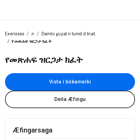
Exercises
n
Damlo ɣuẓal n tunid d tnat.
የመጽሐፍ ዝርጋታ ክፈት
የመጽሐፍ ዝርጋታ ክፈት
Vista í bókamerki
Deila Æfingu
Æfingarsaga