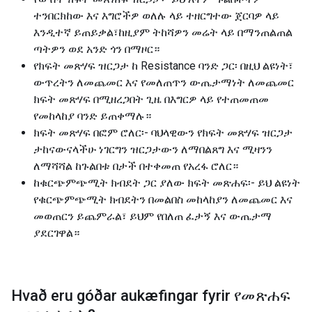
ተንበርክከው እና እግሮችዎ ወለሉ ላይ ተዘርግተው ጀርባዎ ላይ
እንዲተኛ ይጠይቃል፣ከዚያም ትከሻዎን መሬት ላይ በማንጠልጠል
ጣትዎን ወደ አንድ ጎን በማዞር።
የክፍት መጽሃፍ ዝርጋታ ከ Resistance ባንድ ጋር፡ በዚህ ልዩነት፣
ውጥረትን ለመጨመር እና የመለጠጥን ውጤታማነት ለመጨመር
ክፍት መጽሃፍ በሚዘረጋበት ጊዜ በእግርዎ ላይ የተጠመጠመ
የመከላከያ ባንድ ይጠቀማሉ።
ክፍት መጽሃፍ በፎም ሮለር፡- ባህላዊውን የክፍት መጽሃፍ ዝርጋታ
ታከናውናላችሁ ነገርግን ዝርጋታውን ለማበልጸግ እና ሚዛንን
ለማሻሻል ከጉልበቱ በታች በተቀመጠ የአረፋ ሮለር።
ከቁርጭምጭሚት ክብደት ጋር ያለው ክፍት መጽሐፍ፡- ይህ ልዩነት
የቁርጭምጭሚት ክብደትን በመልበስ መከላከያን ለመጨመር እና
መወጠርን ይጨምራል፣ ይህም የበለጠ ፈታኝ እና ውጤታማ
ያደርገዋል።
Hvað eru góðar aukæfingar fyrir
የመጽሐፍ