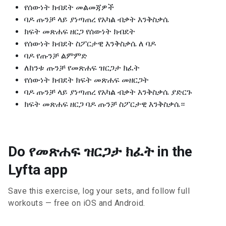
የሰውነት ክብደት መልመጃዎች
ባዶ ጡንቻ ላይ ያነጣጠረ የአካል ብቃት እንቅስቃሴ
ክፍት መጽሐፍ ዘርጋ የሰውነት ክብደት
የሰውነት ክብደት ስፖርታዊ እንቅስቃሴ ለ ባዶ
ባዶ የጡንቻ ልምምድ
ለከንቱ ጡንቻ የመጽሐፍ ዝርጋታ ክፈት
የሰውነት ክብደት ክፍት መጽሐፍ መዘርጋት
ባዶ ጡንቻ ላይ ያነጣጠረ የአካል ብቃት እንቅስቃሴ ያድርጉ
ክፍት መጽሐፍ ዘርጋ ባዶ ጡንቻ ስፖርታዊ እንቅስቃሴ።
Do የመጽሐፍ ዝርጋታ ክፈት in the
Lyfta app
Save this exercise, log your sets, and follow full
workouts — free on iOS and Android.