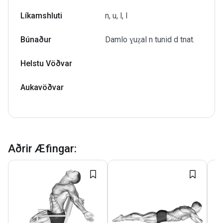
Líkamshluti
n, u, l, l
Búnaður
Damlo ɣuẓal n tunid d tnat.
Helstu Vöðvar
Aukavöðvar
Aðrir Æfingar
: