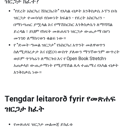
ዝርጋታ ክፈት
?
"የደረት አከርካሪ ሽክርክሪት" የአካል ብቃት እንቅስቃሴ ኦፕን ቡክ
ዝርጋታ ተመሳሳይ የሰውነት ክፍልን - የደረት አከርካሪን -
በማነጣጠር ያሟላል እና የማሽከርከር እንቅስቃሴን ለማሻሻል
ይረዳል ፣ ይህም የክፍት መጽሐፍን ዝርጋታ ውጤታማ በሆነ
መንገድ ለማከናወን ቁልፍ ነው።
የ "ድመት-ግመል ዝርጋታ" የአከርካሪ አጥንት መለዋወጥን
ስለሚያበረታታ እና በጀርባ ውስጥ ያለውን ማንኛውንም ውጥረት
ወይም ጥንካሬን ለማርገብ እና የ Open Book Stretchን
አጠቃላይ ውጤታማነት የሚያሻሽል ሌላ ተጨማሪ የአካል ብቃት
እንቅስቃሴ ነው።
Tengdar leitarorð fyrir
የመጽሐፍ
ዝርጋታ ክፈት
የመጽሐፍ ዝርጋታ መልመጃ ይክፈቱ