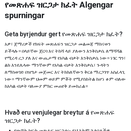
የመጽሐፍ ዝርጋታ ክፈት
Algengar
spurningar
Geta byrjendur gert
የመጽሐፍ ዝርጋታ ክፈት
?
አዎ፣ ጀማሪዎች የክፍት መጽሐፍን ዝርጋታ መልመጃ ማከናወን
ይችላሉ። በላይኛው ጀርባ እና ትከሻ ላይ ያለውን እንቅስቃሴ ለማሻሻል
የሚረዳ ረጋ ያለ እና ውጤታማ የአካል ብቃት እንቅስቃሴ ነው። ነገር ግን፣
ልክ እንደሌላው ማንኛውም የአካል ብቃት እንቅስቃሴ፣ ጉዳትን
ለማስወገድ በዝግታ መጀመር እና ትክክለኛውን ቅርፅ ማረጋገጥ አስፈላጊ
ነው። ማንኛውም ህመም ወይም ምቾት የሚያስከትል ከሆነ ቆም ብለው
ከአካል ብቃት ባለሙያ ምክር መጠየቅ ይመከራል።
Hvað eru venjulegar breytur á
የመጽሐፍ
ዝርጋታ ክፈት
?
የውሸት ክፍት መጽሐፍ ዝርጋታ፡- ይህ እትም ጉልበቶችዎ