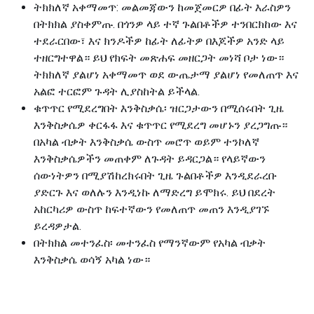
ትክክለኛ አቀማመጥ: መልመጃውን ከመጀመርዎ በፊት እራስዎን
በትክክል ያስቀምጡ. በጎንዎ ላይ ተኛ ጉልበቶችዎ ተንበርክከው እና
ተደራርበው፣ እና ክንዶችዎ ከፊት ለፊትዎ በእጆችዎ አንድ ላይ
ተዘርግተዋል። ይህ የክፍት መጽሐፍ መዘርጋት መነሻ ቦታ ነው።
ትክክለኛ ያልሆነ አቀማመጥ ወደ ውጤታማ ያልሆነ የመለጠጥ እና
አልፎ ተርፎም ጉዳት ሊያስከትል ይችላል.
ቁጥጥር የሚደረግበት እንቅስቃሴ፡ ዝርጋታውን በሚሰሩበት ጊዜ
እንቅስቃሴዎ ቀርፋፋ እና ቁጥጥር የሚደረግ መሆኑን ያረጋግጡ።
በአካል ብቃት እንቅስቃሴ ውስጥ መሮጥ ወይም ተንኮለኛ
እንቅስቃሴዎችን መጠቀም ለጉዳት ይዳርጋል። የላይኛውን
ሰውነትዎን በሚያሽከረክሩበት ጊዜ ጉልበቶችዎ እንዲደራረቡ
ያድርጉ እና ወለሉን እንዲነኩ ለማድረግ ይሞክሩ. ይህ በደረት
አከርካሪዎ ውስጥ ከፍተኛውን የመለጠጥ መጠን እንዲያገኙ
ይረዳዎታል.
በትክክል መተንፈስ፡ መተንፈስ የማንኛውም የአካል ብቃት
እንቅስቃሴ ወሳኝ አካል ነው።