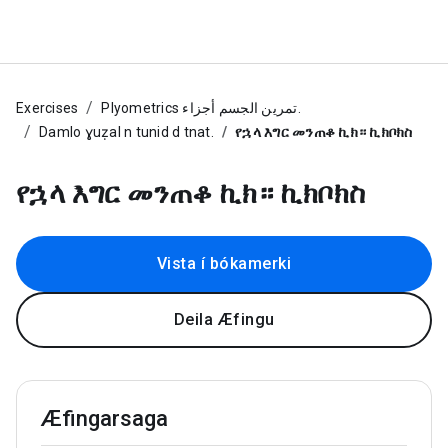
Exercises
Plyometrics تمرين الجسم أجزاء.
Damlo ɣuẓal n tunid d tnat.
የኋላ እግር መንጠቆ ኪክ። ኪክቦክስ
የኋላ እግር መንጠቆ ኪክ። ኪክቦክስ
Vista í bókamerki
Deila Æfingu
Æfingarsaga