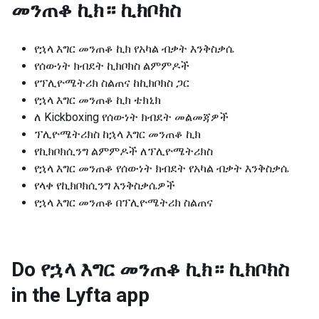
መንጠቆ ኪክ። ኪክቦክስ
የኋላ እግር መንጠቆ ኪክ የአካል ብቃት እንቅስቃሴ
የሰውነት ክብደት ኪክቦክስ ልምምዶች
የፕሊዮሜትሪክ ስልጠና ከኪክቦክስ ጋር
የኋላ እግር መንጠቆ ኪክ ቴክኒክ
ለ Kickboxing የሰውነት ክብደት መልመጃዎች
ፕሊዮሜትሪክስ ከኋላ እግር መንጠቆ ኪክ
የኪክቦክሲንግ ልምምዶች ለፕሊዮሜትሪክስ
የኋላ እግር መንጠቆ የሰውነት ክብደት የአካል ብቃት እንቅስቃሴ
የላቀ የኪክቦክሲንግ እንቅስቃሴዎች
የኋላ እግር መንጠቆ በፕሊዮሜትሪክ ስልጠና
Do የኋላ እግር መንጠቆ ኪክ። ኪክቦክስ
in the Lyfta app