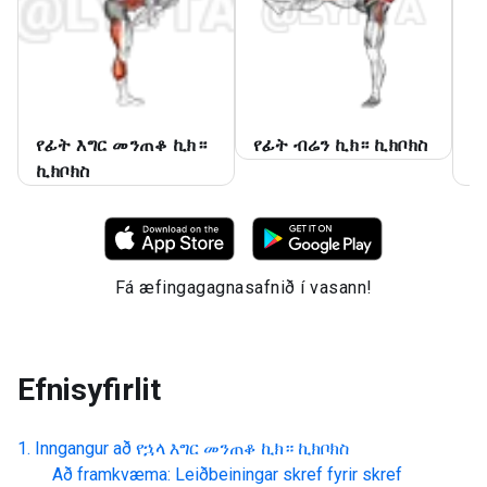
የፊት እግር መንጠቆ ኪክ።
የፊት ብሬን ኪክ። ኪክቦክስ
የ
ኪክቦክስ
ኪ
Fá æfingagagnasafnið í vasann!
Efnisyfirlit
Inngangur að
የኋላ እግር መንጠቆ ኪክ። ኪክቦክስ
Að framkvæma: Leiðbeiningar skref fyrir skref