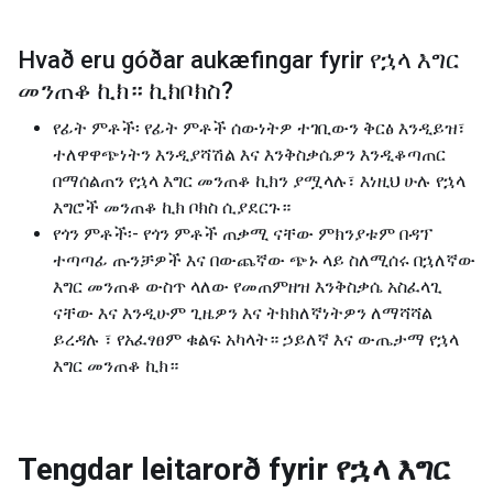
Hvað eru góðar aukæfingar fyrir
የኋላ እግር
መንጠቆ ኪክ። ኪክቦክስ
?
የፊት ምቶች፡ የፊት ምቶች ሰውነትዎ ተገቢውን ቅርፅ እንዲይዝ፣
ተለዋዋጭነትን እንዲያሻሽል እና እንቅስቃሴዎን እንዲቆጣጠር
በማሰልጠን የኋላ እግር መንጠቆ ኪክን ያሟላሉ፣ እነዚህ ሁሉ የኋላ
እግሮች መንጠቆ ኪክ ቦክስ ሲያደርጉ።
የጎን ምቶች፡- የጎን ምቶች ጠቃሚ ናቸው ምክንያቱም በዳፕ
ተጣጣፊ ጡንቻዎች እና በውጨኛው ጭኑ ላይ ስለሚሰሩ በኋለኛው
እግር መንጠቆ ውስጥ ላለው የመጠምዘዝ እንቅስቃሴ አስፈላጊ
ናቸው እና እንዲሁም ጊዜዎን እና ትክክለኛነትዎን ለማሻሻል
ይረዳሉ ፣ የአፈፃፀም ቁልፍ አካላት። ኃይለኛ እና ውጤታማ የኋላ
እግር መንጠቆ ኪክ።
Tengdar leitarorð fyrir
የኋላ እግር