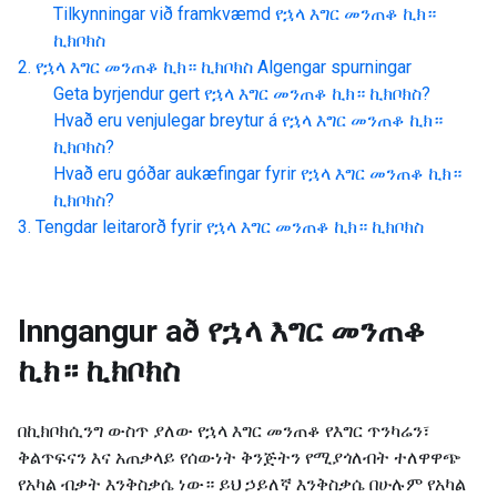
Tilkynningar við framkvæmd
የኋላ እግር መንጠቆ ኪክ።
ኪክቦክስ
የኋላ እግር መንጠቆ ኪክ። ኪክቦክስ
Algengar spurningar
Geta byrjendur gert
የኋላ እግር መንጠቆ ኪክ። ኪክቦክስ
?
Hvað eru venjulegar breytur á
የኋላ እግር መንጠቆ ኪክ።
ኪክቦክስ
?
Hvað eru góðar aukæfingar fyrir
የኋላ እግር መንጠቆ ኪክ።
ኪክቦክስ
?
Tengdar leitarorð fyrir
የኋላ እግር መንጠቆ ኪክ። ኪክቦክስ
Inngangur að
የኋላ እግር መንጠቆ
ኪክ። ኪክቦክስ
በኪክቦክሲንግ ውስጥ ያለው የኋላ እግር መንጠቆ የእግር ጥንካሬን፣
ቅልጥፍናን እና አጠቃላይ የሰውነት ቅንጅትን የሚያጎለብት ተለዋዋጭ
የአካል ብቃት እንቅስቃሴ ነው። ይህ ኃይለኛ እንቅስቃሴ በሁሉም የአካል