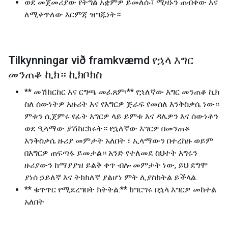
ወደ መጀመሪያው የትግል አቋምዎ ይመለሱ፣ ሚዛኑን ጠብቀው እና
ለሚቀጥለው እርምጃ ዝግጁነት።
Tilkynningar við framkvæmd የኋላ እግር
መንጠቆ ኪክ። ኪክቦክስ
** መሽከርከር እና ርግጫ መፈጸም፡** የኋለኛው እግር መንጠቆ ኪክ
ስለ ሰውነትዎ አዙሪት እና የእግርዎ ጅራፍ የመሰለ እንቅስቃሴ ነው።
ምቱን ሲጀምሩ የፊት እግርዎ ላይ ይምቱ እና ዳሌዎን እና ሰውነቶን
ወደ ዒላማው ያሽከርክሩት። የኋለኛው እግርዎ በመንጠቆ
እንቅስቃሴ ዙሪያ መምታት አለበት ፣ ኢላማውን በተረከዙ ወይም
በእግርዎ ጠፍጣፋ ይመታል። አንድ የተለመደ ስህተት እግሩን
ዙሪያውን ከማያያዝ ይልቅ ቀጥ ብሎ መምታት ነው, ይህ ደግሞ
ያነሰ ኃይለኛ እና ትክክለኛ ያልሆነ ምት ሊያስከትል ይችላል.
** ቁጥጥር የሚደረግበት ክትትል:** ከግርግሩ በኋላ እግርዎ መከተል
አለበት