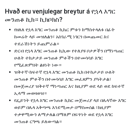
Hvað eru venjulegar breytur á
የኋላ እግር
መንጠቆ ኪክ። ኪክቦክስ
?
የዘለለ የኋላ እግር መንጠቆ ኪኬር ምቱን ከማስተላለፉ በፊት
ከመሬት ላይ መዝለልን፣ አስገራሚ ነገርን በመጨመር እና
ተደራሽነትን ይጨምራል።
ድርብ የኋላ እግር መንጠቆ ኪኪው የተለያዩ ቦታዎችን በማነጣጠር
ሁለት ተከታታይ መንጠቆ ምቶችን በተመሳሳይ እግር
የሚፈጽምበት ልዩነት ነው።
ዝቅተኛ-ከፍተኛ የኋላ እግር መንጠቆ ኪክ በተከታታይ ሁለት
መንጠቆ ምቶችን በተመሳሳይ እግር መፈጸምን ያካትታል፣
በመጀመሪያ ዝቅተኛ ማነጣጠር እና ከዚያም ወደ ላይ ወደ ከፍተኛ
ኢላማ መወዛወዝ።
የፌይንት የኋላ እግር መንጠቆ ኪከር መጀመሪያ ላይ በሌላኛው እግር
ወይም በሌላ አቅጣጫ እንደሚመታ በማስመሰል ፣ከዚያም
ተቃዋሚውን ለማታለል በማለም በፍጥነት ወደ የኋላ እግር
መንጠቆ ርግጫ ይለውጣል።