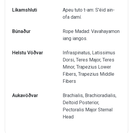
Líkamshluti
Apeu tuto t-am: S'éid ain-
ofa damí.
Búnaður
Rope Madad: Vavahayamon
iang iangos.
Helstu Vöðvar
Infraspinatus, Latissimus
Dorsi, Teres Major, Teres
Minor, Trapezius Lower
Fibers, Trapezius Middle
Fibers
Aukavöðvar
Brachialis, Brachioradialis,
Deltoid Posterior,
Pectoralis Major Sternal
Head