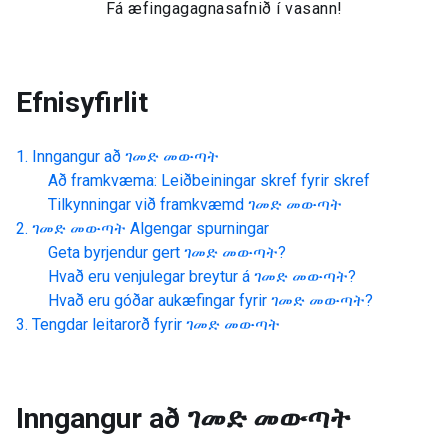
Fá æfingagagnasafnið í vasann!
Efnisyfirlit
Inngangur að
ገመድ መውጣት
Að framkvæma: Leiðbeiningar skref fyrir skref
Tilkynningar við framkvæmd
ገመድ መውጣት
ገመድ መውጣት
Algengar spurningar
Geta byrjendur gert
ገመድ መውጣት
?
Hvað eru venjulegar breytur á
ገመድ መውጣት
?
Hvað eru góðar aukæfingar fyrir
ገመድ መውጣት
?
Tengdar leitarorð fyrir
ገመድ መውጣት
Inngangur að
ገመድ መውጣት