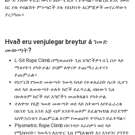
ልምድ ያለው ተራራ መኖሩ ጠቃሚ ሊሆን ይችላል። ሁልጊዜ እንደ ገመድ
ስር ያሉ የብልሽት ምንጣፎች ያሉ የደህንነት እርምጃዎች መኖራቸውን
ያረጋግጡ።
Hvað eru venjulegar breytur á
ገመድ
መውጣት
?
L-Sit Rope Climb በሚወጡበት ጊዜ እግሮችዎን በ L ቦታ ላይ
ማቆየትን ያካትታል፣ ይህም ለዋናዎ ተጨማሪ ፈተናን
ይጨምራል።
የስፓኒሽ የገመድ መውጣት ገመዱ ከላይ የተቆለፈበት ስሪት ሲሆን
ወደ ላይ ለመውጣት ሁለት ክሮች ይፈጥራል, ብዙውን ጊዜ
በሁለቱም ክሮች ላይ እግሮችን መጠቅለልን ያካትታል.
ተለዋጭ የእጅ ገመድ መውጣት ወደ ላይ ስትወጣ እየተፈራረቁ
በአንድ ጊዜ አንድ እጅ ብቻ እንድትጠቀም ይፈልግብሃል ይህ ደግሞ
አስቸጋሪነቱን ይጨምራል እናም የመጨበጥ ጥንካሬን ይፈትሻል።
Plyometric Rope Climb በፍንዳታ እራስዎን ወደ ላይ
የሚስቡበት፣ ገመዱን ለአጭር ጊዜ የሚለቁበት እና እንደገና ያገኙት