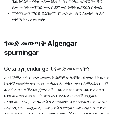
ጊዜ አሳልፍ። የተለመደው ስህተት በቂ ጥንካሬ ሳይኖር ገመዱን
ለመውጣት መሞከር ነው, ይህም ወደ ጉዳት ሊያደርስ ይችላል.
**ተገቢውን ማርሽ ይልበሱ**፡ የገመድ ቃጠሎን ለመከላከል እና
የተሻለ ነገር ለመስጠት
ገመድ መውጣት
Algengar
spurningar
Geta byrjendur gert
ገመድ መውጣት
?
አዎ፣ ጀማሪዎች የገመድ መውጣት ልምምድ ሊሞክሩ ይችላሉ፣ ነገር ግን
ከፍተኛ የሰውነት ጥንካሬን፣ ጥንካሬን እና ቴክኒኮችን ስለሚፈልግ በጣም
ፈታኝ ሊሆን ይችላል። ጀማሪዎች ጉልበታቸውን ለማጎልበት እና ቀስ
በቀስ ወደ ገመድ መውጣት ለማደግ በቀላል ልምምዶች መጀመር
አለባቸው። እንዲሁም ጉዳቶችን ለማስወገድ ትክክለኛውን ዘዴ መማር
አስፈላጊ ነው. የመጀመሪያ ሙከራዎችን የሚቆጣጠር አሰልጣኝ ወይም