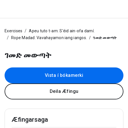
Exercises
Apeu tuto t-am: S'éid ain-ofa damí.
Rope Madad: Vavahayamon iang iangos.
ገመድ መውጣት
ገመድ መውጣት
Vista í bókamerki
Deila Æfingu
Æfingarsaga