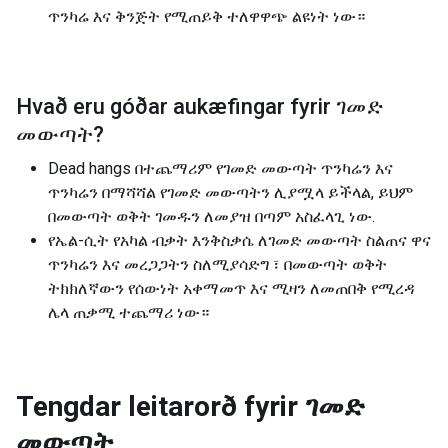
ጥንካሬ እና ቅንጅት የሚጠይቅ ተለዋዋጭ ልዩነት ነው።
Hvað eru góðar aukæfingar fyrir
ገመድ
መውጣት
?
Dead hangs በተጨማሪም የገመድ መውጣት ጥንካሬን እና
ጥንካሬን በማሻሻል የገመድ መውጣትን ሊያሟላ ይችላል, ይህም
በመውጣት ወቅት ገመዱን ለመያዝ በጣም አስፈላጊ ነው.
የኤል-ሲት የአካል ብቃት እንቅስቃሴ ለገመድ መውጣት ስልጠና ዋና
ጥንካሬን እና መረጋጋትን ስለሚያሳድግ ፣ በመውጣት ወቅት
ትክክለኛውን የሰውነት አቀማመጥ እና ሚዛን ለመጠበቅ የሚረዳ
ሌላ ጠቃሚ ተጨማሪ ነው።
Tengdar leitarorð fyrir
ገመድ
መውጣት