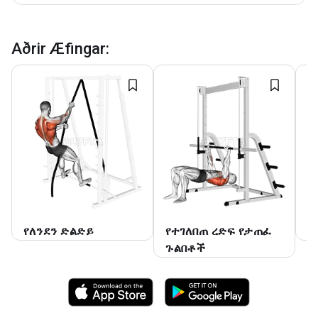
Aðrir Æfingar
:
የለንደን ድልድይ
የተገለበጠ ረድፍ የታጠፈ
እ
ጉልበቶች