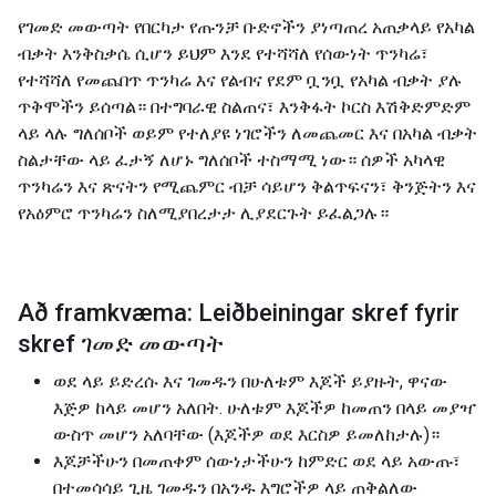
የገመድ መውጣት የበርካታ የጡንቻ ቡድኖችን ያነጣጠረ አጠቃላይ የአካል
ብቃት እንቅስቃሴ ሲሆን ይህም እንደ የተሻሻለ የሰውነት ጥንካሬ፣
የተሻሻለ የመጨበጥ ጥንካሬ እና የልብና የደም ቧንቧ የአካል ብቃት ያሉ
ጥቅሞችን ይሰጣል። በተግባራዊ ስልጠና፣ እንቅፋት ኮርስ እሽቅድምድም
ላይ ላሉ ግለሰቦች ወይም የተለያዩ ነገሮችን ለመጨመር እና በአካል ብቃት
ስልታቸው ላይ ፈታኝ ለሆኑ ግለሰቦች ተስማሚ ነው። ሰዎች አካላዊ
ጥንካሬን እና ጽናትን የሚጨምር ብቻ ሳይሆን ቅልጥፍናን፣ ቅንጅትን እና
የአዕምሮ ጥንካሬን ስለሚያበረታታ ሊያደርጉት ይፈልጋሉ።
Að framkvæma: Leiðbeiningar skref fyrir
skref ገመድ መውጣት
ወደ ላይ ይድረሱ እና ገመዱን በሁለቱም እጆች ይያዙት, ዋናው
እጅዎ ከላይ መሆን አለበት. ሁለቱም እጆችዎ ከመጠን በላይ መያዣ
ውስጥ መሆን አለባቸው (እጆችዎ ወደ እርስዎ ይመለከታሉ)።
እጆቻችሁን በመጠቀም ሰውነታችሁን ከምድር ወደ ላይ አውጡ፣
በተመሳሳይ ጊዜ ገመዱን በአንዱ እግሮችዎ ላይ ጠቅልለው