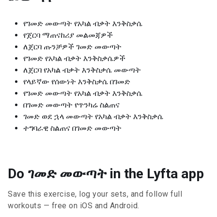
የገመድ መውጣት የአካል ብቃት እንቅስቃሴ
የጀርባ ማጠናከሪያ መልመጃዎች
ለጀርባ ጡንቻዎች ገመድ መውጣት
የገመድ የአካል ብቃት እንቅስቃሴዎች
ለጀርባ የአካል ብቃት እንቅስቃሴ መውጣት
የላይኛው የሰውነት እንቅስቃሴ በገመድ
የገመድ መውጣት የአካል ብቃት እንቅስቃሴ
በገመድ መውጣት የጥንካሬ ስልጠና
ገመድ ወደ ኋላ መውጣት የአካል ብቃት እንቅስቃሴ
ተግባራዊ ስልጠና በገመድ መውጣት
Do ገመድ መውጣት in the Lyfta app
Save this exercise, log your sets, and follow full
workouts — free on iOS and Android.