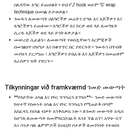
በሌላኛው እግር ይጠብቁት። ይህ የ'J' hook ወይም 'S' wrap
technique በመባል ይታወቃል።
ገመዱን ለመውጣት በእግሮችዎ መሬትን ይግፉ እና እጆችዎን እና
እግሮችዎን ይጠቀሙ። እግሮችዎ እና ኮርዎ ወደ ላይ ለመግፋት
ሲረዱ እጆችዎ ወደ ላይ ይጎትቱዎታል።
መውረድ ሲፈልጉ፣ ለመውጣት የወሰዷቸውን እርምጃዎች
በመገልበጥ በዝግታ እና በቁጥጥር ስር ያድርጉት። ገመዱን በጥብቅ
መያዙን ያረጋግጡ ፣ እግሮችዎን ይክፈቱ እና እጆችዎን በመጠቀም
እራስዎን ዝቅ ያድርጉ።
Tilkynningar við framkvæmd ገመድ መውጣት
**የላይኛው አካል እና የኮር ጥንካሬን ይገንቡ**፡- ገመድ መውጣት
ከፍተኛ የሰውነት አካል እና የኮር ጥንካሬን የሚጠይቅ በጣም
አስፈላጊ የአካል ብቃት እንቅስቃሴ ነው። ለገመድ መውጣት አዲስ
ከሆንክ ለመውጣት ከመሞከርህ በፊት እንደ ፑል አፕ፣ አገጭ-አፕ
እና ሳንቃ ባሉ ልምምዶች እነዚህን ቦታዎች ለመገንባት የተወሰነ