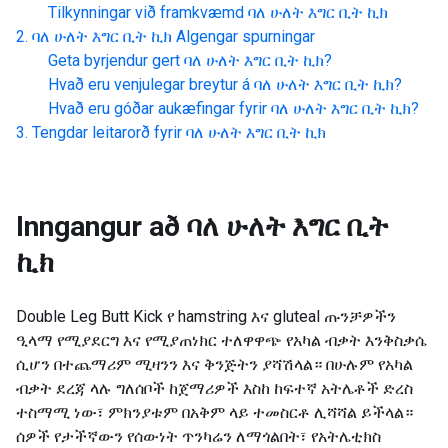
Tilkynningar við framkvæmd
ባለ ሁለት እግር ቢት ኪክ
ባለ ሁለት እግር ቢት ኪክ
Algengar spurningar
Geta byrjendur gert
ባለ ሁለት እግር ቢት ኪክ
?
Hvað eru venjulegar breytur á
ባለ ሁለት እግር ቢት ኪክ
?
Hvað eru góðar aukæfingar fyrir
ባለ ሁለት እግር ቢት ኪክ
?
Tengdar leitarorð fyrir
ባለ ሁለት እግር ቢት ኪክ
Inngangur að
ባለ ሁለት እግር ቢት
ኪክ
Double Leg Butt Kick የ hamstring እና gluteal ጡንቻዎችን
ዒላማ የሚያደርግ እና የሚያጠነክር ተለዋዋጭ የአካል ብቃት እንቅስቃሴ
ሲሆን በተጨማሪም ሚዛንን እና ቅንጅትን ያሻሽላል። በሁሉም የአካል
ብቃት ደረጃ ላሉ ግለሰቦች ከጀማሪዎች እስከ ከፍተኛ አትሌቶች ድረስ
ተስማሚ ነው፣ ምክንያቱም በአቅም ላይ ተመስርቶ ሊሻሻል ይችላል።
ሰዎች የታችኛውን የሰውነት ጥንካሬን ለማጎልበት፣ የአትሌቲክስ