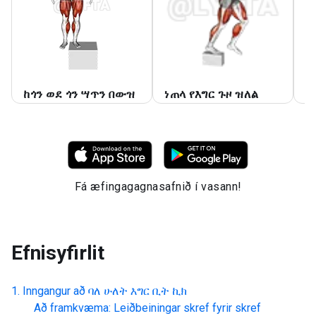
ከጎን ወደ ጎን ሣጥን በውዝ
ነጠላ የእግር ጉዞ ዝለል
ወ
Fá æfingagagnasafnið í vasann!
Efnisyfirlit
Inngangur að
ባለ ሁለት እግር ቢት ኪክ
Að framkvæma: Leiðbeiningar skref fyrir skref