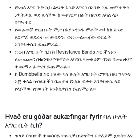
የነጠላ እግር ቡት ኪክ ልዩነት አንድ እግርን በአንድ ጊዜ መምታትን
ያካትታል, ወደ ሌላኛው ከመቀየርዎ በፊት በአንድ አካል ላይ
በማተኮር.
የመራመጃ ድርብ ቦት ምታ በእያንዳንዱ ምቶች መካከል አንድ
እርምጃ ወደፊት መውሰድን፣ ወደ መልመጃው ወደፊት
እንቅስቃሴን ይጨምራል።
ድርብ እግር ቡት ኪክ ከ Resistance Bands ጋር ችግሩን
ለመጨመር በቁርጭምጭሚቱ አካባቢ የመቋቋም ባንድ በመጠቀም
ተጨማሪ ፈተናን ይጨምራል።
ከ Dumbbells ጋር ያለው ባለ ሁለት እግር ቦት ርግጫ በእያንዳንዱ
እጅ ቀላል ክብደቶችን በመያዝ የአካል ብቃት እንቅስቃሴ ላይ
የላይኛው የሰውነት እንቅስቃሴን ይጨምራል።
Hvað eru góðar aukæfingar fyrir
ባለ ሁለት
እግር ቢት ኪክ
?
ዝላይ ሳንባዎች ተመሳሳይ የጡንቻ ቡድኖችን በተለይም ኳድስን እና