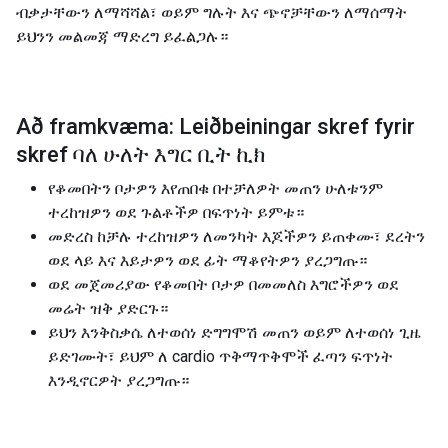
ብቃታቸውን ለማሻሻል፣ ወይም ግሉት እና ጭኖቻቸውን ለማሰማት
ይህንን መልመጃ ማድረግ ይፈልጋሉ።
Að framkvæma: Leiðbeiningar skref fyrir
skref ባለ ሁለት እግር ቢት ኪክ
የቆመበትን ቦታዎን እየጠበቁ በተቻለዎት መጠን ሁለቱንም
ተረከዝዎን ወደ ጉልቶችዎ በፍጥነት ይምቱ።
መድረስ ከቻሉ ተረከዝዎን ለመንካት እጆችዎን ይጠቀሙ፣ ደረትን
ወደ ላይ እና እይታዎን ወደ ፊት ማቆየትዎን ያረጋግጡ።
ወደ መጀመሪያው የቆመበት ቦታዎ በመመለስ እግሮችዎን ወደ
መሬት ዝቅ ያድርጉ።
ይህን እንቅስቃሴ ለተወሰነ ድግግሞሽ መጠን ወይም ለተወሰነ ጊዜ
ይድገሙት፣ ይህም ለ cardio ጥቅማጥቅሞች ፈጣን ፍጥነት
እንዲኖርዎት ያረጋግጡ።