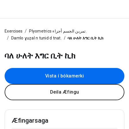
Exercises
Plyometrics تمرين الجسم أجزاء.
Damlo ɣuẓal n tunid d tnat.
ባለ ሁለት እግር ቢት ኪክ
ባለ ሁለት እግር ቢት ኪክ
Vista í bókamerki
Deila Æfingu
Æfingarsaga