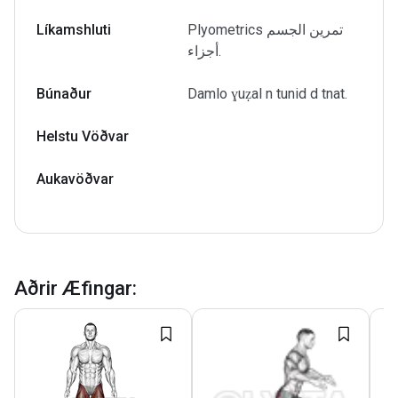
Líkamshluti
Plyometrics تمرين الجسم
أجزاء.
Búnaður
Damlo ɣuẓal n tunid d tnat.
Helstu Vöðvar
Aukavöðvar
Aðrir Æfingar
: