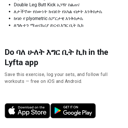
Double Leg Butt Kick አጋዥ ስልጠና
ለታችኛው የሰውነት ክብደት የአካል ብቃት እንቅስቃሴ
ከባድ የ plyometric ስፖርታዊ እንቅስቃሴ
ለግሉተን ማጠናከሪያ ድርብ እግር ቢት ኪክ
Do ባለ ሁለት እግር ቢት ኪክ in the
Lyfta app
Save this exercise, log your sets, and follow full
workouts — free on iOS and Android.