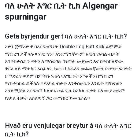
ባለ ሁለት እግር ቢት ኪክ
Algengar
spurningar
Geta byrjendur gert
ባለ ሁለት እግር ቢት ኪክ
?
አዎ፣ ጀማሪዎች በእርግጠኝነት Double Leg Butt Kick ልምምድ
ማድረግ ይችላሉ። ነገር ግን፣ እንደማንኛውም አዲስ የአካል ብቃት
እንቅስቃሴ፣ ጉዳትን ለማስወገድ በዝግታ መጀመር እና በትክክለኛው
ቅርፅ ላይ ማተኮር አስፈላጊ ነው። ካስፈለገ መልመጃውን በዝግታ ፍጥነት
በማድረግ ወይም በምትኩ ነጠላ የእግር ቦት ምቶችን በማድረግ
ማስተካከል ይችላሉ። የአካል ብቃት እንቅስቃሴን እንዴት ማከናወን
እንደሚቻል እርግጠኛ ካልሆኑ ሁል ጊዜ ከአካል ብቃት ባለሙያ ወይም
የአካል ብቃት አሰልጣኝ ጋር መማከር ይመከራል።
Hvað eru venjulegar breytur á
ባለ ሁለት እግር
ቢት ኪክ
?