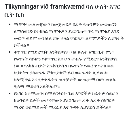
Tilkynningar við framkvæmd ባለ ሁለት እግር
ቢት ኪክ
ማሞቅ፡ መልመጃውን ከመጀመርዎ በፊት የጡንቻን መወጠርን
ለማስወገድ በትክክል ማሞቅዎን ያረጋግጡ። ጥሩ ማሞቂያ እንደ
መሮጥ ወይም መዝለል ያሉ ቀላል የካርዲዮ ልምምዶችን ሊያካትት
ይችላል።
ቁጥጥር የሚደረግበት እንቅስቃሴ፡- ባለ ሁለት እግር ቢት ምታ
የፍጥነት ሳይሆን የቁጥጥር እና ሆን ተብሎ የሚደረግ እንቅስቃሴ
ነው። የአካል ብቃት እንቅስቃሴን በፍጥነት የመሮጥ የተለመደ
ስህተትን ያስወግዱ ምክንያቱም ይህ ወደ ጉዳት ሊያደርስ
ስለሚችል እና የታቀዱትን ጡንቻዎች ውጤታማ በሆነ መልኩ
ዒላማ ማድረግ አይችሉም።
የእግር አቀማመጥ፡ በሚያርፉበት ጊዜ እግሮችዎ ከፊትዎ ሳይሆን
ከወገብዎ በታች መሆናቸውን ያረጋግጡ። ፊት ለፊት በእግርዎ
ማረፍ ወደማይመች ማረፊያ እና ጉዳት ሊያደርስ ይችላል።