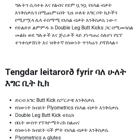
ግሉትን ሲሳተፉ እና የልብና የደም ቧንቧ የአካል ብቃት
እንቅስቃሴን በሚጨምሩበት ጊዜ ሁለቴ እግር ቦት ኪኮችን
የሚያሟላ ሌላ ተስማሚ የአካል ብቃት እንቅስቃሴ ነው።
የድልድይ ልምምዱ ከ Double Leg Butt Kicks ጋር በሚመሳሰል
መልኩ ወደ ግሉቶች እና ጅራቶች ላይ ያነጣጠረ ስለሆነ የሂፕ
ተንቀሳቃሽነት እና ዝቅተኛ የሰውነት ጥንካሬን ያሻሽላል።
Tengdar leitarorð fyrir
ባለ ሁለት
እግር ቢት ኪክ
ድርብ እግር Butt Kick ስፖርታዊ እንቅስቃሴ
የሰውነት ክብደት Plyometrics የአካል ብቃት እንቅስቃሴ
Double Leg Butt Kick ቴክኒክ
በቤት ውስጥ የፕላዮሜትሪክ ስልጠና
የሰውነት ክብደት ባች ምት የአካል ብቃት እንቅስቃሴ
Plyometrics ለ glutes